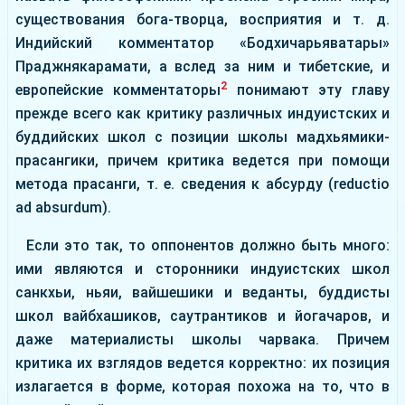
существования бога-творца, восприятия и т. д.
Индийский комментатор «Бодхичарьяватары»
Праджнякарамати, а вслед за ним и тибетские, и
2
европейские комментаторы
понимают эту главу
прежде всего как критику различных индуистских и
буддийских школ с позиции школы мадхьямики-
прасангики, причем критика ведется при помощи
метода прасанги, т. е. сведения к абсурду (reductio
ad absurdum).
Если это так, то оппонентов должно быть много:
ими являются и сторонники индуистских школ
санкхьи, ньяи, вайшешики и веданты, буддисты
школ вайбхашиков, саутрантиков и йогачаров, и
даже материалисты школы чарвака. Причем
критика их взглядов ведется корректно: их позиция
излагается в форме, которая похожа на то, что в