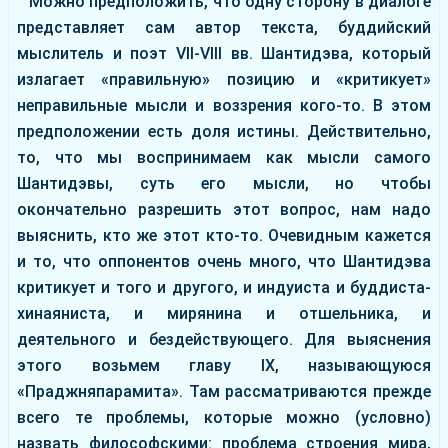
Можно предположить, что одну сторону в диалоге
представляет сам автор текста, буддийский
мыслитель и поэт VII-VIII вв. Шантидэва, который
излагает «правильную» позицию и «критикует»
неправильные мысли и воззрения кого-то. В этом
предположении есть доля истины. Действительно,
то, что мы воспринимаем как мысли самого
Шантидэвы, суть его мысли, но чтобы
окончательно разрешить этот вопрос, нам надо
выяснить, кто же этот кто-то. Очевидным кажется
и то, что оппонентов очень много, что Шантидэва
критикует и того и другого, и индуиста и буддиста-
хинаяниста, и мирянина и отшельника, и
деятельного и бездействующего. Для выяснения
этого возьмем главу ІХ, называющуюся
«Праджняпарамита». Там рассматриваются прежде
всего те проблемы, которые можно (условно)
назвать философскими: проблема строения мира,