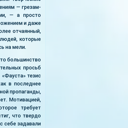
ениям — грезам-
ми, — а просто
ложением и даже
олее отчаянный,
 людей, которые
ь на мели.
 что большинство
ятельных просьб
 «Фауста» тезис
как в последнее
зной пропаганды,
ет. Мотивацией,
оторое требует
тиг, что твердо
ос себе задавали