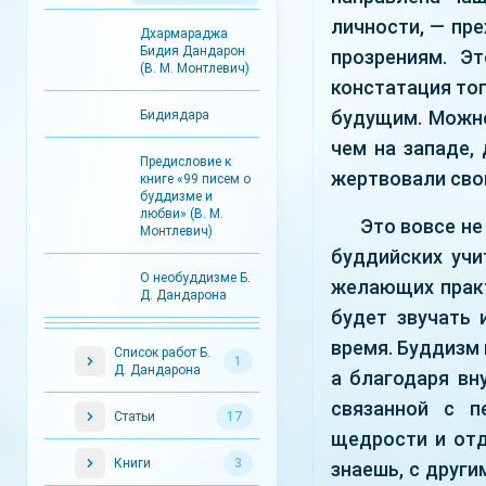
личности, — пр
Дхармараджа
Бидия Дандарон
прозрениям. Э
(В. М. Монтлевич)
констатация то
будущим. Можно
Бидиядара
чем на западе,
Предисловие к
жертвовали свои
книге «99 писем о
буддизме и
любви» (В. М.
Это вовсе не
Монтлевич)
буддийских учи
О необуддизме Б.
желающих практ
Д. Дандарона
будет звучать 
время. Буддизм 
Список работ Б.
1
Д. Дандарона
а благодаря вн
связанной с п
Статьи
17
щедрости и отд
Книги
3
знаешь, с други