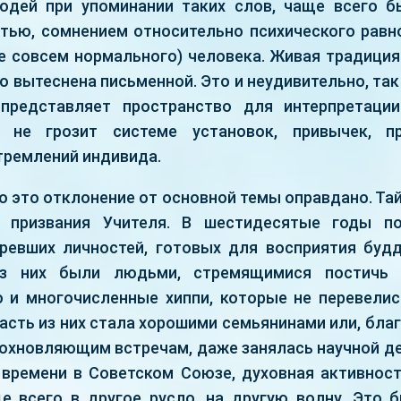
юдей при упоминании таких слов, чаще всего б
тью, сомнением относительно психического рав
не совсем нормального) человека. Живая традици
 вытеснена письменной. Это и неудивительно, так
 представляет пространство для интерпретации
к не грозит системе установок, привычек, п
тремлений индивида.
о это отклонение от основной темы оправдано. Та
 призвания Учителя. В шестидесятые годы по
ревших личностей, готовых для восприятия будд
з них были людьми, стремящимися постичь 
о и многочисленные хиппи, которые не перевелис
асть из них стала хорошими семьянинами или, бл
дохновляющим встречам, даже занялась научной де
времени в Советском Союзе, духовная активнос
е всего в другое русло, на другую волну. Это 