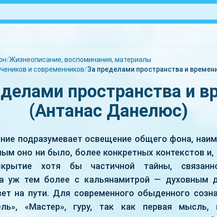
он
/
Жизнеописание, воспоминания, материалы
чеников и современников
/
За пределами пространства и времен
еделами пространства и в
(Антанас Данелюс)
ние подразумевает освещение общего фона, наим
ым оно ни было, более конкретных контекстов и, 
скрытие хотя бы частичной тайны, связанн
 а уж тем более с кальянамитрой — духовным д
вет на пути. Для современного обыденного созн
ель», «Мастер», гуру, так как первая мысль,