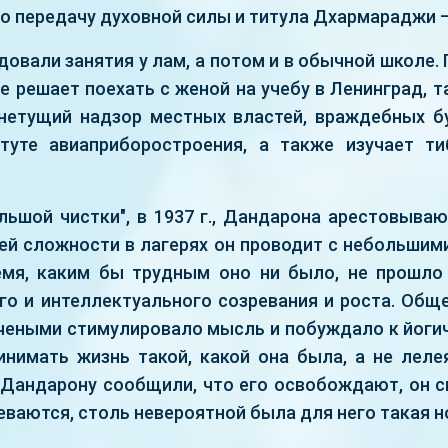
го передачу духовной силы и титула Дхармараджи —
овали занятия у лам, а потом и в обычной школе.
 решает поехать с женой на учебу в Ленинград, т
нетущий надзор местных властей, враждебных б
туте авиаприборостроения, а также изучает т
льшой чистки", в 1937 г., Дандарона арестовываю
щей сложности в лагерях он проводит с небольшим
емя, каким бы трудным оно ни было, не прошло
го и интеллектуального созревания и роста. Обще
чеными стимулировало мысль и побуждало к йогич
нимать жизнь такой, какой она была, а не лел
 Дандарону сообщили, что его освобождают, он с
еваются, столь невероятной была для него такая н