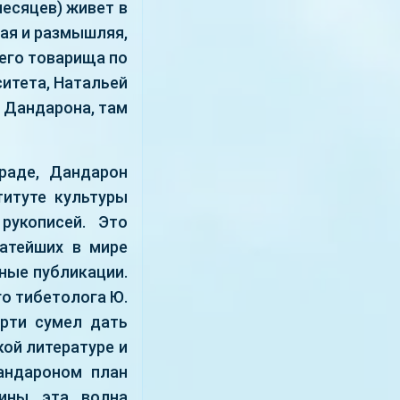
месяцев) живет в
тая и размышляя,
оего товарища по
итета, Натальей
а Дандарона, там
раде, Дандарон
титуте культуры
рукописей. Это
атейших в мире
ные публикации.
го тибетолога Ю.
ерти сумел дать
ой литературе и
андароном план
чины эта волна