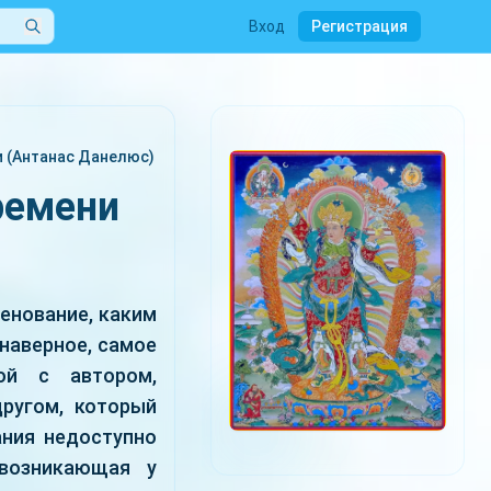
Вход
Регистрация
и (Антанас Данелюс)
ремени
енование, каким
наверное, самое
ой с автором,
ругом, который
ания недоступно
 возникающая у