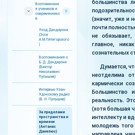
большинства л
Воспоминани
я учеников и
подозрительнос
8
современнико
(значит, уже и 
в
почти полностью
Уход Дандарона
(Эссе
не обязывает,
А.М.Пятигорского
главное, ника
)
сознательных с
Воспоминания о
Б. Д. Дандароне
Думается, чт
(Виктор
Николаевич
неотделима от
Пупышев)
кармически соз
Интервью Улан-
Большинство и
Удэнскому радио
(В. Н. Пупышев)
реальность. Эт
(хотя большая ч
За пределами
интеллекту и в
пространства и
времени
молодежь того 
(Антанас
Данелюс)
направлена чащ