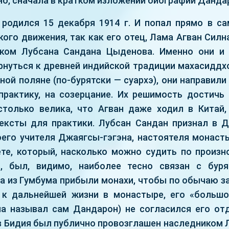
но, сначала в кратком изложении биографии Данда
 родился 15 декабря 1914 г. И попал прямо в с
ого движения, так как его отец, Лама Агван Сил
ком Лубсана Сандана Цыденова. Именно они и 
рнуться к древней индийской традиции махасиддх
ной поляне (по-бурятски — суархэ), они направили
практику, на созерцание. Их решимость достичь
только велика, что Агван даже ходил в Китай
ксты для практики. Лубсан Сандан признал в 
его учителя Джаягсы-гэгэна, настоятеля монасты
те, который, насколько можно судить по произ
в, был, видимо, наиболее тесно связан с буря
да из Гумбума прибыли монахи, чтобы по обычаю з
 к дальнейшей жизни в монастыре, его «большо
а называл сам Дандарон) не согласился его отда
в Бидия был публично провозглашен наследником 