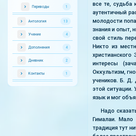
все те, судьба
Переводы
1
аутентичный ра
молодости попал
Антология
13
знания и опыт, 
Учение
4
свой стиль пер
Никто из мест
Дополнения
4
христианского 
Дневник
2
интересы (зач
Оккультизм, гно
Контакты
1
учеников. Б. Д
этой ситуации.
язык и мог объ
Надо сказат
Гималаи. Мало 
традиция тут ни