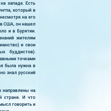
на западе. Есть
нгпа, который в
 несмотря на его
 в США, он нашел
ло и в Бурятии.
знаний жителям
ианство) и свои
ых буддистов).
правными точками
ая была нужна в
но знал русский
о направлены на
й стране. И что
смысл говорить и