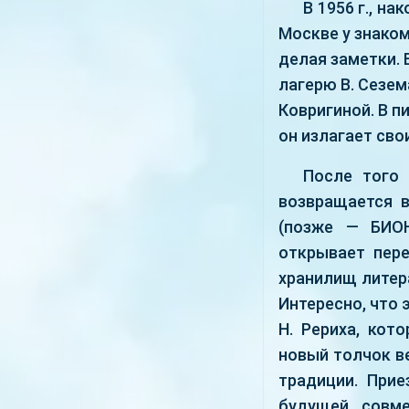
В 1956 г., н
Москве у знаком
делая заметки. 
лагерю В. Сезе
Ковригиной. В п
он излагает сво
После того 
возвращается в
(позже — БИОН
открывает пер
хранилищ литер
Интересно, что 
Н. Рериха, кот
новый толчок в
традиции. При
будущей совме