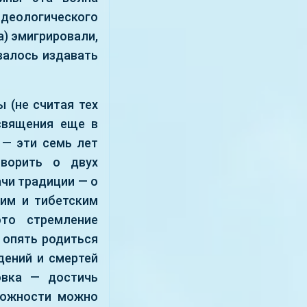
деологического
а) эмигрировали,
авалось издавать
 (не считая тех
освящения еще в
 — эти семь лет
оворить о двух
чи традиции — о
ким и тибетским
это стремление
 опять родиться
дений и смертей
новка — достичь
рожности можно