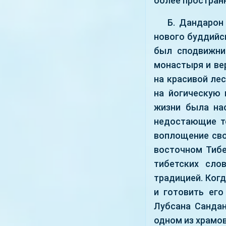
более простран
Б. Дандарон
нового буддийск
был сподвижни
монастыря и ве
на красивой лес
на йогическую 
жизни была нас
недостающие те
воплощение сво
восточном Тибе
тибетских сло
традицией. Ког
и готовить его
Лубсана Сандан
одном из храмо