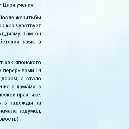
 Царя учения.
 После женитьбы
ак как чувствует
уддизму. Там он
ибетский язык в
т как японского
и перерывами 19
 даром, а стало
ние с ламами, с
еской практике.
еять надежды на
начала подумал,
овость).