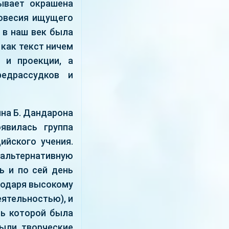
ывает окрашена
новесия ищущего
я в наш век была
 как текст ничем
 и проекции, а
редрассудков и
йна Б. Дандарона
явилась группа
ийского учения.
альтернативную
ь и по сей день
агодаря высокому
ятельностью), и
ть которой была
были творческие