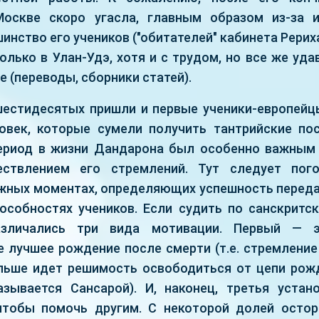
Москве скоро угасла, главным образом из-за и
инство его учеников ("обитателей" кабинета Рерих
олько в Улан-Удэ, хотя и с трудом, но все же уд
е (переводы, сборники статей).
шестидесятых пришли и первые ученики-европейцы
овек, которые сумели получить тантрийские п
период в жизни Дандарона был особенно важным
ствлением его стремлений. Тут следует пог
жных моментах, определяющих успешность переда
особностях учеников. Если судить по санскритс
азличались три вида мотивации. Первый — 
е лучшее рождение после смерти (т.е. стремление
льше идет решимость освободиться от цепи рож
зывается Сансарой). И, наконец, третья уста
 чтобы помочь другим. С некоторой долей осто