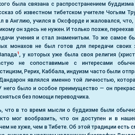
 кого была связана с распространением буддизма 
ссказ об известном тибетском учителе Чогьям Тру
 в Англию, учился в Оксфорде и жаловался, что,
никому он здесь не нужен. И только позже, переехав
едачи учения и стал знаменитым. То же самое бы
ных монахов не был готов для передачи своих 
1
Запада
, у которых уже была своя религия (христ
астую не сопоставимые с интересами обычн
стицизм, Рерих, Каббала, индуизм часто были от
. Дандарон являлся именно той личностью, котор
 У него было и особое преимущество — он прекрас
ясняться без помощи переводчика.
ь, что в то время мысли о буддизме были обычн
кто мог вообразить, что он доступен и в наше
чем не хуже, чем в Тибете. Об этой традиции есть 