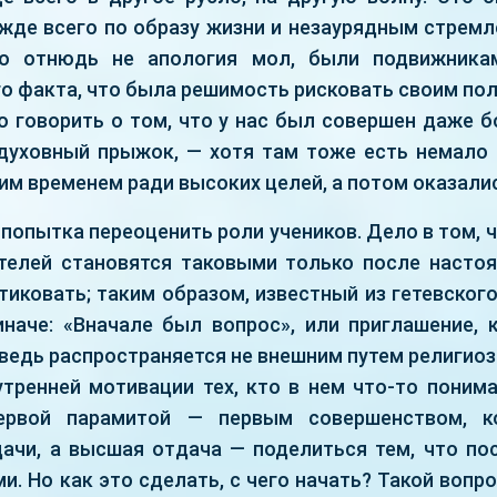
ежде всего по образу жизни и незаурядным стремл
то отнюдь не апология мол, были подвижника
го факта, что была решимость рисковать своим по
 говорить о том, что у нас был совершен даже б
 духовный прыжок, — хотя там тоже есть немало
м временем ради высоких целей, а потом оказалис
 попытка переоценить роли учеников. Дело в том,
телей становятся таковыми только после насто
иковать; таким образом, известный из гетевского
иначе: «Вначале был вопрос», или приглашение, 
ведь распространяется не внешним путем религио
утренней мотивации тех, кто в нем что-то понима
ервой парамитой — первым совершенством, к
ачи, а высшая отдача — поделиться тем, что пос
ми. Но как это сделать, с чего начать? Такой вопр