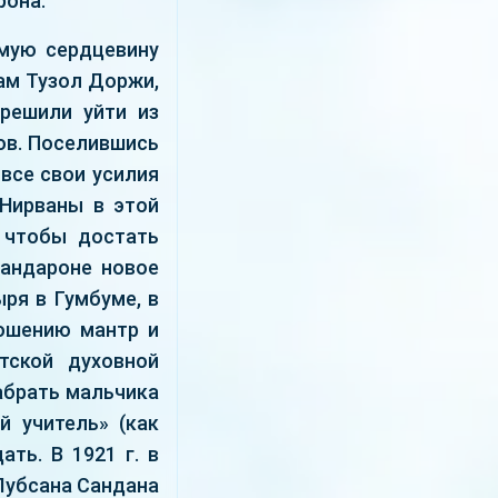
рона.
амую сердцевину
нам Тузол Доржи,
решили уйти из
ов. Поселившись
 все свои усилия
 Нирваны в этой
, чтобы достать
Дандароне новое
ря в Гумбуме, в
ношению мантр и
тской духовной
абрать мальчика
й учитель» (как
ть. В 1921 г. в
Лубсана Сандана