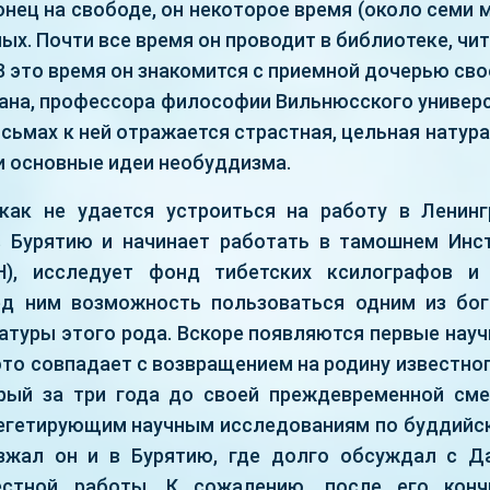
аконец на свободе, он некоторое время (около семи 
ых. Почти все время он проводит в библиотеке, чи
В это время он знакомится с приемной дочерью св
мана, профессора философии Вильнюсского универс
исьмах к ней отражается страстная, цельная натур
и основные идеи необуддизма.
как не удается устроиться на работу в Ленинг
 Бурятию и начинает работать в тамошнем Инс
), исследует фонд тибетских ксилографов и 
ед ним возможность пользоваться одним из бог
атуры этого рода. Вскоре появляются первые науч
это совпадает с возвращением на родину известно
орый за три года до своей преждевременной см
егетирующим научным исследованиям по буддийск
езжал он и в Бурятию, где долго обсуждал с Д
стной работы. К сожалению, после его кон