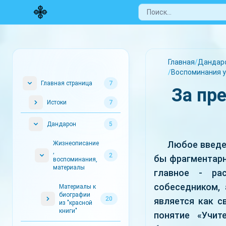
Главная
/
Дандар
/
Воспоминания у
Главная страница
7
За пр
Истоки
7
Дандарон
5
Любое введе
Жизнеописание
,
2
бы фрагментарн
воспоминания,
материалы
главное - ра
собеседником,
Материалы к
биографии
20
является как с
из "красной
книги"
понятие «Учит