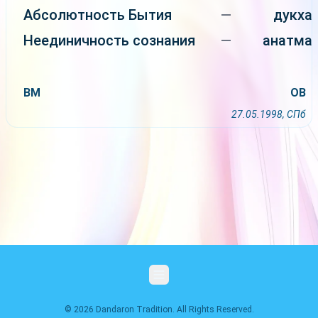
Абсолютность Бытия
—
дукха
Неединичность сознания
—
анатма
ВМ
ОВ
27.05.1998, СПб
© 2026 Dandaron Tradition. All Rights Reserved.