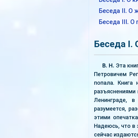
Беседа II. О
Беседа III. 
Беседа I.
В. Н.
Эта кни
Петровичем Реп
попала. Книга 
разъяснениями 
Ленинграде, в
разумеется, ра
этими опечатка
Надеюсь, что в 
сейчас издаютс