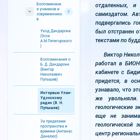
Воспоминани
отдаленных, и
я учеников и
8
самиздатом. Ав
современнико
в
подвергались го
был отстранен о
Уход Дандарона
(Эссе
текстами по буд
А.М.Пятигорского
)
Виктор Никола
Воспоминания о
работал в БИОН
Б. Д. Дандароне
(Виктор
кабинете с Биди
Николаевич
Пупышев)
придется, в ос
узнавало, что э
Интервью Улан-
же увольняли.
Удэнскому
радио (В. Н.
геологические э
Пупышев)
еще не занима
За пределами
геологической 
пространства и
времени (Антанас
центр региональ
Данелюс)