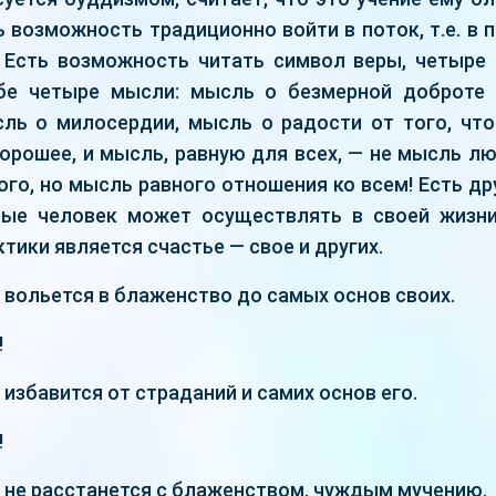
ь возможность традиционно войти в поток, т.е. в 
Есть возможность читать символ веры, четыре б
ебе четыре мысли: мысль о безмерной доброте
ль о милосердии, мысль о радости от того, что
орошее, и мысль, равную для всех, — не мысль л
го, но мысль равного отношения ко всем! Есть д
рые человек может осуществлять в своей жизн
тики является счастье — свое и других.
 вольется в блаженство до самых основ своих.
!
 избавится от страданий и самих основ его.
!
 не расстанется с блаженством, чуждым мучению.