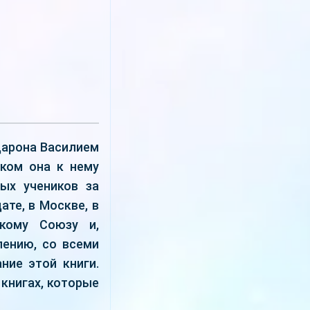
дарона Василием
аком она к нему
рых учеников за
те, в Москве, в
скому Союзу и,
лению, со всеми
ние этой книги.
 книгах, которые