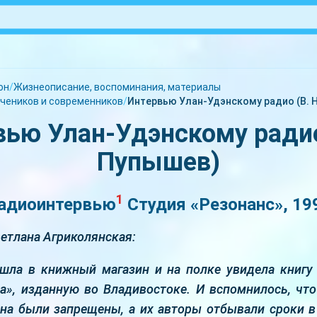
он
/
Жизнеописание, воспоминания, материалы
чеников и современников
/
Интервью Улан-Удэнскому радио (В. 
ью Улан-Удэнскому радио
Пупышев)
1
адиоинтервью
Студия «Резонанс», 19
етлана Агриколянская:
шла в книжный магазин и на полке увидела книгу 
», изданную во Владивостоке. И вспомнилось, чт
ана были запрещены, а их авторы отбывали сроки в