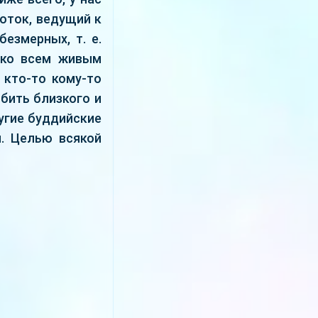
поток, ведущий к
езмерных, т. е.
 ко всем живым
 кто-то кому-то
юбить близкого и
ругие буддийские
и. Целью всякой