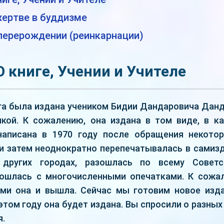
 жертве в буддизме
О перерождении (реинкарнации)
 О книге, Учении и Учителе
га была издана учеником Бидии Дандаровича Дан
кой. К сожалению, она издана в том виде, в к
написана в 1970 году после обращения некото
и затем неоднократно перепечатывалась в самизда
 других городах, разошлась по всему Совет
зошлась с многочисленными опечатками. К сожа
ми она и вышла. Сейчас мы готовим новое изда
этом году она будет издана. Вы спросили о разных
я.