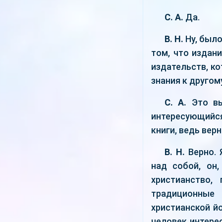
С. А.
Да.
В. Н.
Ну, было
том, что издан
издательств, ко
знания к другом
С. А.
Это вы
интересующийся
книги, ведь вер
В. Н.
Верно. 
над собой, он
христианство, 
традиционные
христианской йо
человек интерес