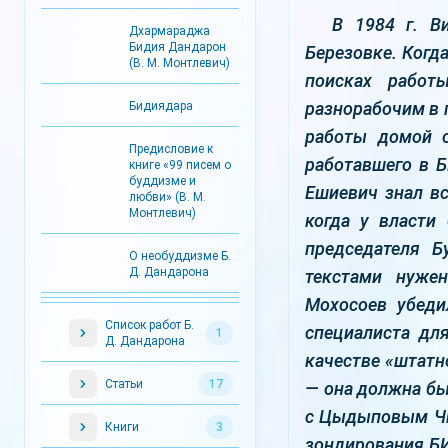
В 1984 г. В
Дхармараджа
Бидия Дандарон
Березовке. Когда
(В. М. Монтлевич)
поисках работ
разнорабочим в 
Бидиядара
работы домой о
Предисловие к
работавшего в Б
книге «99 писем о
буддизме и
Ешиевич знал вс
любви» (В. М.
Монтлевич)
когда у власти
председателя Б
О необуддизме Б.
Д. Дандарона
текстами нужен
Мохосоев убеди
Список работ Б.
специалиста дл
1
Д. Дандарона
качестве «штатн
Статьи
17
— она должна бы
с Цыдыповым Чи
Книги
3
зондирования БИ