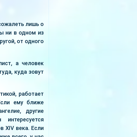
сожалеть лишь о
ы ни в одном из
ругой, от одного
ист, а человек
уда, куда зовут
тикой, работает
Если ему ближе
ангелие, другие
 интересуется
в XIV века. Если
иже всего, у нас