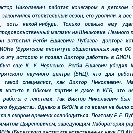
иктор Николаевич работал кочегаром в детском 
 закончился отопительный сезон, его уволили, и все
ы, хоть какой-нибудь. Только осенью ему удал
продовольственный магазин на Шишковке. Немного п
н встретил Регби Ешиевича Пубаева, доктора ист
ИОНе (Бурятском институте общественных наук СО
ю эту историю и позвал Виктора работать в БИОН. 
 был еще К. У. Черненко. Регби Ешиевич убедил М
урятского научного центра (БНЦ), что для рабо
 такой специалист, как Виктор Николаевич. М
л кого-то в Обкоме партии и даже в КГБ, что н
я работы с текстами. Так Виктор Николаевич был
ого буддиста». Однако в БИОНе в то время не было 
ла в скором времени освободиться. Поэтому Р. Е. Пу
митом Цыреновичем, заведующим Лаборатории ра
ЕНа (Бурятского института естественных наук СО АН