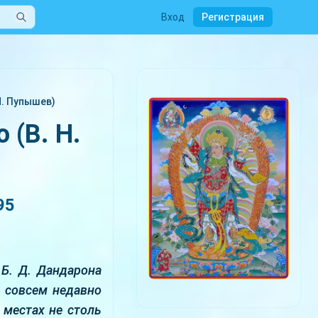
Вход
Регистрация
Н. Пупышев)
 (В. Н.
95
Б. Д. Дандарона
о совсем недавно
 местах не столь