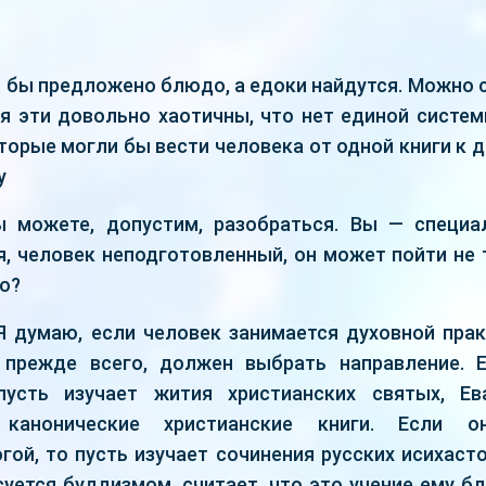
 бы предложено блюдо, а едоки найдутся. Можно 
ия эти довольно хаотичны, что нет единой систем
торые могли бы вести человека от одной книги к д
у
 можете, допустим, разобраться. Вы — специал
, человек неподготовленный, он может пойти не т
но?
Я думаю, если человек занимается духовной прак
, прежде всего, должен выбрать направление. 
пусть изучает жития христианских святых, Ев
 канонические христианские книги. Если он
гой, то пусть изучает сочинения русских исихасто
уется буддизмом, считает, что это учение ему бл