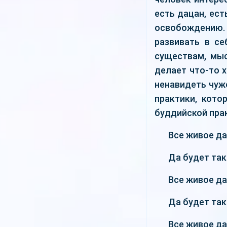
есть дацан, ест
освобождению. 
развивать в с
существам, мыс
делает что-то х
ненавидеть чужо
практики, кото
буддийской прак
Все живое да
Да будет так
Все живое да
Да будет так
Все живое да