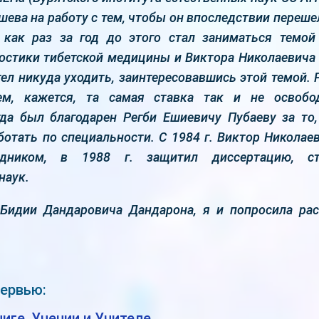
ышева на работу с тем, чтобы он впоследствии переше
как раз за год до этого стал заниматься темой
остики тибетской медицины и Виктора Николаевича 
отел никуда уходить, заинтересовавшись этой темой. 
ем, кажется, та самая ставка так и не освобод
да был благодарен Регби Ешиевичу Пубаеву за то
отать по специальности. С 1984 г. Виктор Никола
дником, в 1988 г. защитил диссертацию, с
наук.
 Бидии Дандаровича Дандарона, я и попросила рас
тервью:
ниге, Учении и Учителе