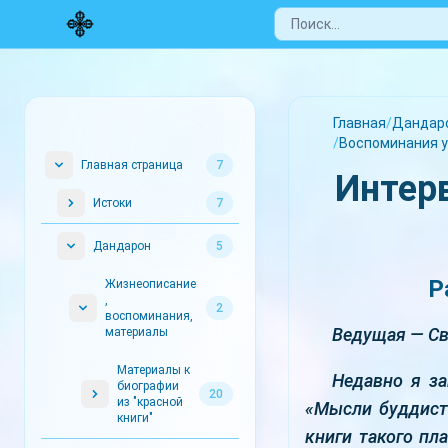
Главная
/
Дандар
/
Воспоминания у
Главная страница
7
Интерв
Истоки
7
Дандарон
5
Р
Жизнеописание
,
2
воспоминания,
Ведущая — Св
материалы
Материалы к
Недавно я за
биографии
20
из "красной
«Мысли буддиста
книги"
книги такого пл