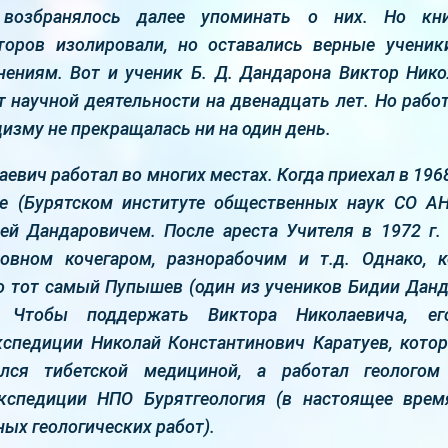
 возбранялось далее упоминать о них. Но кни
торов изолировали, но оставались верные ученик
нениям. Вот и ученик Б. Д. Дандарона Виктор Ни
т научной деятельности на двенадцать лет. Но раб
дизму не прекращалась ни на один день.
евич работал во многих местах. Когда приехал в 1968 
е (Бурятском институте общественных наук СО А
ей Дандаровичем. После ареста Учителя в 1972 г.
новном кочегаром, разнорабочим и т.д. Однако, к
то тот самый Пупышев (один из учеников Бидии Данда
 Чтобы поддержать Виктора Николаевича, е
кспедиции Николай Константинович Каратуев, кото
лся тибетской медициной, а работал геологом
экспедиции НПО Бурятгеология (в настоящее врем
ных геологических работ).