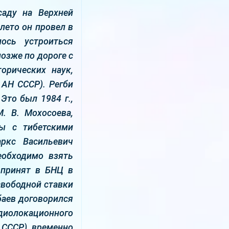
саду на Верхней
 лето он провел в
ось устроиться
озже по дороге с
орических наук,
 АН СССР). Регби
Это был 1984 г.,
. В. Мохосоева,
ты с тибетскими
аркс Васильевич
еобходимо взять
 принят в БНЦ в
свободной ставки
баев договорился
диолокационного
 CCCР), временно