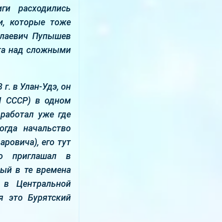
ги расходились
и, которые тоже
колаевич Пупышев
ота над сложными
г. в Улан-Удэ, он
Н СССР) в одном
 работал уже где
огда начальство
ровича), его тут
го приглашал в
рый в те времена
 в Центральной
я это Бурятский