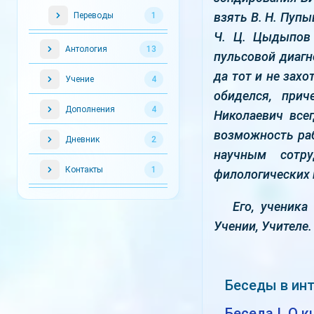
взять В. Н. Пуп
Переводы
1
Ч. Ц. Цыдыпов 
Антология
13
пульсовой диагн
да тот и не зах
Учение
4
обиделся, прич
Дополнения
4
Николаевич всег
возможность раб
Дневник
2
научным сотру
Контакты
1
филологических 
Его, ученика
Учении, Учителе.
Беседы в ин
Беседа I. О к