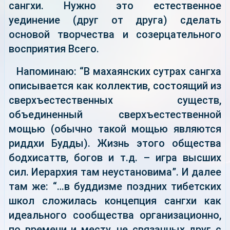
сангхи. Нужно это естественное
уединение (друг от друга) сделать
основой творчества и созерцательного
восприятия Всего.
Напоминаю: “В махаянских сутрах сангха
описывается как коллектив, состоящий из
сверхъестественных существ,
объединенный сверхъестественной
мощью (обычно такой мощью являются
риддхи Будды). Жизнь этого общества
бодхисаттв, богов и т.д. – игра высших
сил. Иерархия там неустановима”. И далее
там же: “…в буддизме поздних тибетских
школ сложилась концепция сангхи как
идеального сообщества организационно,
по времени и месту, не связанных друг с