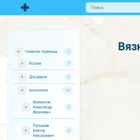
Вяз
Главная страница
7
Истоки
7
Дандарон
5
Антология
13
Железнов
Александр
2
Иванович
Пупышев
Виктор
2
Николаевич