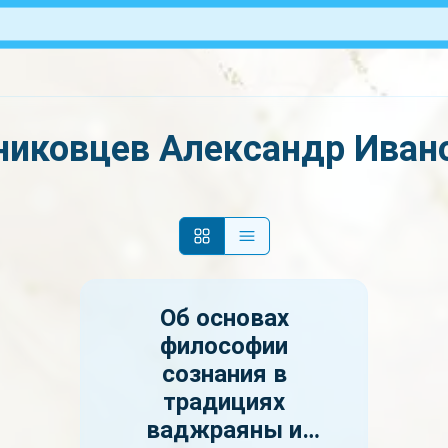
никовцев Александр Иван
Об основах
философии
сознания в
традициях
ваджраяны и