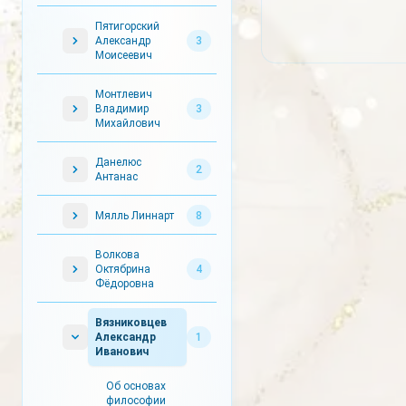
Пятигорский
Александр
3
Моисеевич
Монтлевич
Владимир
3
Михайлович
Данелюс
2
Антанас
Мялль Линнарт
8
Волкова
Октябрина
4
Фёдоровна
Вязниковцев
Александр
1
Иванович
Об основах
философии