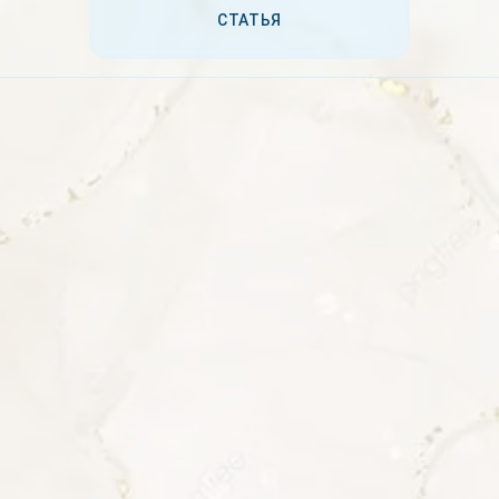
дзогчена
СТАТЬЯ