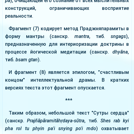
pa
), очищающей его сознание от всех мыслительных
конструкций, ограничивающих восприятие
реальности.
Фрагмент (7) кодирует метод Праджняпарамиты в
форму мантры (санскр.
mantra
, тиб.
sngags
),
предназначенную для интериоризации доктрины в
процессе йогической медитации (санскр.
dhyāna
,
тиб.
bsam gtan
).
И фрагмент (8) является эпилогом, "счастливым
концом" интеллектуальной драмы. В кратких
версиях текста этот фрагмент опускается.
***
Таким образом, небольшой текст "Сутры сердца"
(санскр.
Prajñāpāramitāhṛdaya-sūtra
, тиб.
Shes rab kyi
pha rol tu phyin pa'i snying po'i mdo
) охватывает