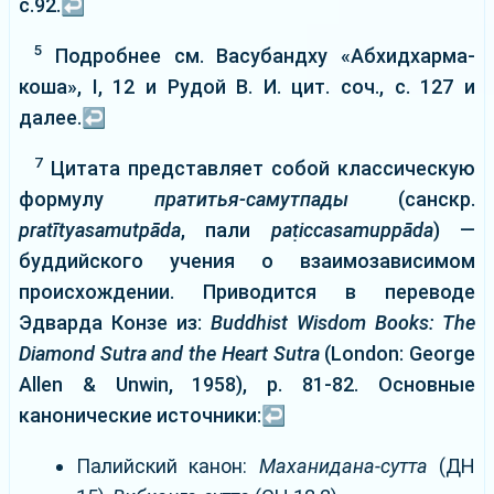
с.92.
↩
5
Подробнее см. Васубандху «Абхидхарма-
коша», I, 12 и Рудой В. И. цит. соч., с. 127 и
далее.
↩
7
Цитата представляет собой классическую
формулу
пратитья-самутпады
(санскр.
pratītyasamutpāda
, пали
paṭiccasamuppāda
) —
буддийского учения о взаимозависимом
происхождении. Приводится в переводе
Эдварда Конзе из:
Buddhist Wisdom Books: The
Diamond Sutra and the Heart Sutra
(London: George
Allen & Unwin, 1958), p. 81-82. Основные
канонические источники:
↩
Палийский канон:
Маханидана-сутта
(ДН