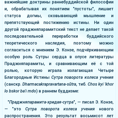
важнейшие доктрины раннебуддийской философии
и, обрабатывая их понятием "пустоты", лишает
статуса догмы, сковывающей мышление и
препятствующей постижению истины. Ни один
другой праджняпарамитский текст не делает такой
последовательной переработки буддийского
теоретического наследия, поэтому можно
согласиться с мнением Э. Конзе, подчёркивающим
особую роль Сутры сердца в опусе литературы
Праджняпарамиты, и сравнивающим её с той
ролью, которую играла излагающая Четыре
Благородные Истины
Сутра поворота колеса учения
(санскр.
Dharmacakrapravartana-sūtra
, тиб.
Chos kyi 'khor
lo bskor ba'i mdo
) в раннем буддизме:
"
Праджняпарамита-хридая-сутра
", — писал Э. Конзе,
— "это
Сутра поворота колеса учения
нового
распространения. Это результат восьмисот лет