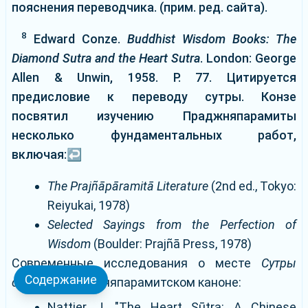
пояснения переводчика. (прим. ред. сайта).
8
Edward Conze.
Buddhist Wisdom Books: The
Diamond Sutra and the Heart Sutra
. London: George
Allen & Unwin, 1958. P. 77. Цитируется
предисловие к переводу сутры. Конзе
посвятил изучению Праджняпарамиты
несколько фундаментальных работ,
включая:
↩
The Prajñāpāramitā Literature
(2nd ed., Tokyo:
Reiyukai, 1978)
Selected Sayings from the Perfection of
Wisdom
(Boulder: Prajñā Press, 1978)
Современные исследования о месте
Сутры
Содержание
сердца
в праджняпарамитском каноне:
Nattier J. "The Heart Sūtra: A Chinese