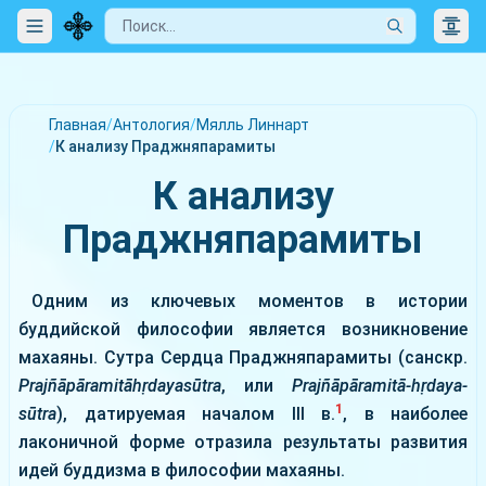
Главная
/
Антология
/
Мялль Линнарт
/
К анализу Праджняпарамиты
К анализу
Праджняпарамиты
Одним из ключевых моментов в истории
буддийской философии является возникновение
махаяны. Сутра Сердца Праджняпарамиты (санскр.
Prajñāpāramitāhṛdayasūtra
, или
Prajñāpāramitā-hṛdaya-
1
sūtra
), датируемая началом III в.
, в наиболее
лаконичной форме отразила результаты развития
идей буддизма в философии махаяны.