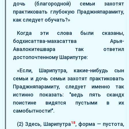
дочь (благородной) семьи захотят
практиковать глубокую Праджняпарамиту,
как следует обучать?»
Когда эти слова были сказаны,
бодхисаттва-махасаттва Арья-
Авалокитешвара так ответил
достопочтенному Шарипутре:
«Если, Шарипутра, какие-нибудь сын
семьи и дочь семьи захотят практиковать
Праджняпарамиту, следует именно так
истинно показать: "ведь пять скандх
поистине видятся пустыми в их
самобытности!".
18
(2) Здесь, Шарипутра
, форма — пустота,