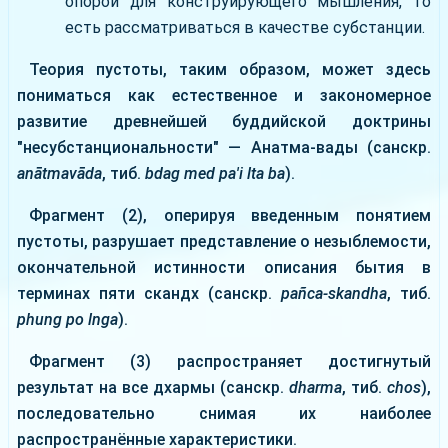
опорой для конструирующего мышления, то
есть рассматриваться в качестве субстанции.
Теория пустоты, таким образом, может здесь
пониматься как естественное и закономерное
развитие древнейшей буддийской доктрины
"несубстанциональности" — Анатма-вады (санскр.
anātmavāda
, тиб.
bdag med pa'i lta ba
).
Фрагмент (2), оперируя введенным понятием
пустоты, разрушает представление о незыблемости,
окончательной истинности описания бытия в
терминах пяти скандх (санскр.
pañca-skandha
, тиб.
phung po lnga
).
Фрагмент (3) распространяет достигнутый
результат на все дхармы (санскр.
dharma
, тиб.
chos
),
последовательно снимая их наиболее
распространённые характеристики.