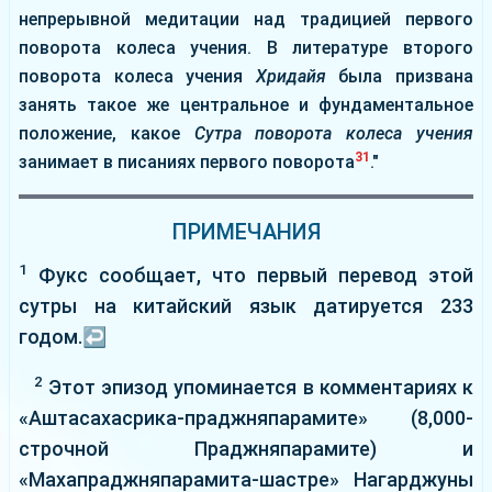
непрерывной медитации над традицией первого
поворота колеса учения. В литературе второго
поворота колеса учения
Хридайя
была призвана
занять такое же центральное и фундаментальное
положение, какое
Сутра поворота колеса учения
31
занимает в писаниях первого поворота
."
ПРИМЕЧАНИЯ
1
Фукс сообщает, что первый перевод этой
сутры на китайский язык датируется 233
годом.
↩
2
Этот эпизод упоминается в комментариях к
«Аштасахасрика-праджняпарамите» (8,000-
строчной Праджняпарамите) и
«Махапраджняпарамита-шастре» Нагарджуны