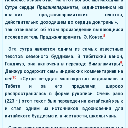
Сутре сердце Праджняпарамиты
, «единственном из
кратких праджняпарамитских текстов,
действительно доходящем до сердца доктрины», —
так отзывался об этом произведении выдающийся
8
исследователь Праджняпарамиты Э. Конзе.
Эта сутра является одним из самых известных
текстов северного буддизма. В тибетский канон,
9
Ганджур, она включена в переводе Вималамитры
;
Данжур содержит семь индийских комментариев на
10
неё
. «Сутра сердца» многократно издавалась в
Тибете и за его пределами, широко
распространялась в форме рукописи. Очень рано
(223 г.) этот текст был переведен на китайский язык
и стал одним из источников вдохновения для
китайского буддизма и, в частности, школы чань.
Существует около пятнадцати переводов сутры на