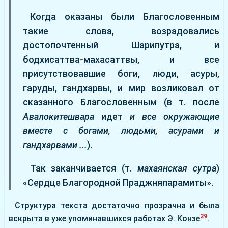
Когда оказаны были Благословенным
такие слова, возрадовались
достопочтенный Шарипутра, и
бодхисаттва-махасаттвы, и все
присутствовавшие боги, люди, асуры,
гаруды, гандхарвы, и мир возликовал от
сказанного Благословенным (в т. после
Авалокитешвара
идет
и все окружающие
вместе с богами, людьми, асурами и
гандхарвами ...
).
Так заканчивается (т.
махаянская сутра
)
«Сердце Благородной Праджняпарамиты».
Структура текста достаточно прозрачна и была
29
вскрыта в уже упоминавшихся работах Э. Конзе
.