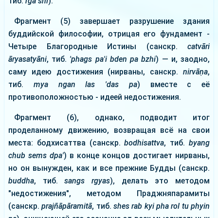
тиб.
rga shi
).
Фрагмент (5) завершает разрушение здания
буддийской философии, отрицая его фундамент -
Четыре Благородные Истины (санскр.
catvāri
āryasatyāni
, тиб.
'phags pa'i bden pa bzhi
) — и, заодно,
саму идею достижения (нирваны, санскр.
nirvāṇa
,
тиб.
mya ngan las 'das pa
) вместе с её
противоположностью - идеей недостижения.
Фрагмент (6), однако, подводит итог
проделанному движению, возвращая всё на свои
места: бодхисаттва (санскр.
bodhisattva
, тиб.
byang
chub sems dpa'
) в конце концов достигает нирваны,
но он вынужден, как и все прежние Будды (санскр.
buddha
, тиб.
sangs rgyas
), делать это методом
"недостижения", методом Праджняпарамиты
(санскр.
prajñāpāramitā
, тиб.
shes rab kyi pha rol tu phyin