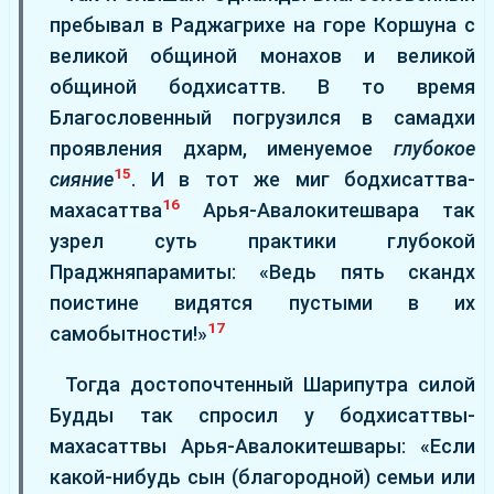
пребывал в Раджагрихе на горе Коршуна с
великой общиной монахов и великой
общиной бодхисаттв. В то время
Благословенный погрузился в самадхи
проявления дхарм, именуемое
глубокое
15
сияние
. И в тот же миг бодхисаттва-
16
махасаттва
Арья-Авалокитешвара так
узрел суть практики глубокой
Праджняпарамиты: «Ведь пять скандх
поистине видятся пустыми в их
17
самобытности!»
Тогда достопочтенный Шарипутра силой
Будды так спросил у бодхисаттвы-
махасаттвы Арья-Авалокитешвары: «Если
какой-нибудь сын (благородной) семьи или