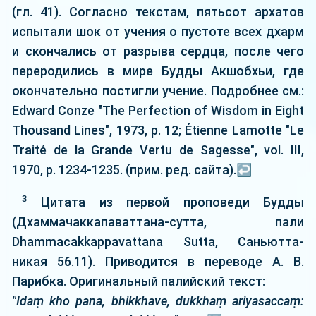
(гл. 41). Согласно текстам, пятьсот архатов
испытали шок от учения о пустоте всех дхарм
и скончались от разрыва сердца, после чего
переродились в мире Будды Акшобхьи, где
окончательно постигли учение. Подробнее см.:
Edward Conze "The Perfection of Wisdom in Eight
Thousand Lines", 1973, p. 12; Étienne Lamotte "Le
Traité de la Grande Vertu de Sagesse", vol. III,
1970, p. 1234-1235. (прим. ред. сайта).
↩
3
Цитата из первой проповеди Будды
(Дхаммачаккапаваттана-сутта, пали
Dhammacakkappavattana Sutta, Саньютта-
никая 56.11). Приводится в переводе А. В.
Парибка. Оригинальный палийский текст:
"Idaṃ kho pana, bhikkhave, dukkhaṃ ariyasaccaṃ: