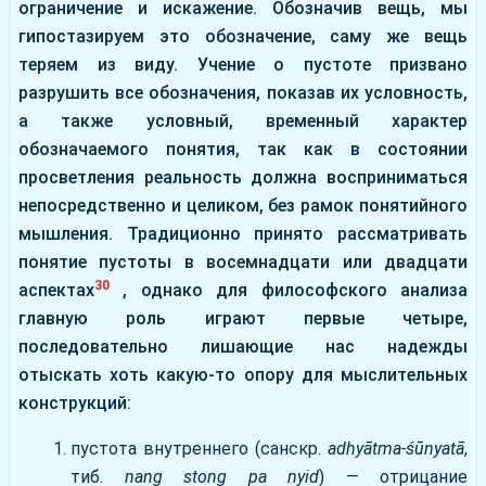
ограничение и искажение. Обозначив вещь, мы
гипостазируем это обозначение, саму же вещь
теряем из виду. Учение о пустоте призвано
разрушить все обозначения, показав их условность,
а также условный, временный характер
обозначаемого понятия, так как в состоянии
просветления реальность должна восприниматься
непосредственно и целиком, без рамок понятийного
мышления. Традиционно принято рассматривать
понятие пустоты в восемнадцати или двадцати
30
аспектах
, однако для философского анализа
главную роль играют первые четыре,
последовательно лишающие нас надежды
отыскать хоть какую-то опору для мыслительных
конструкций:
пустота внутреннего (санскр.
adhyātma-śūnyatā
,
тиб.
nang stong pa nyid
) — отрицание