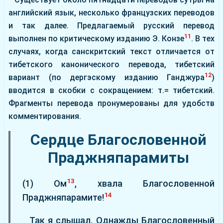
английский язык, несколько французских переводов
и так далее. Предлагаемый русский перевод
11
выполнен по критическому изданию Э. Конзе
. В тех
случаях, когда санскритский текст отличается от
тибетского канонического перевода, тибетский
12
вариант (по дергэскому изданию Ганджура
)
вводится в скобки с сокращением: т.= тибетский.
Фрагменты перевода пронумерованы для удобств
комментирования.
Сердце Благословенной
Праджняпарамиты
13
(1) Ом
, хвала Благословенной
14
Праджняпарамите!
Так я слышал. Однажды Благословенный