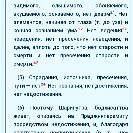
видимого, слышимого, обоняемого,
21
вкушаемого, осязаемого, нет дхарм
. Нет
элементов, начиная от глаза (т. до уха) и
22
22
кончая сознанием ума.
Нет ведения
,
неведения, нет пресечения неведения, и
далее, вплоть до того, что нет старости и
смерти и нет пресечения старости и
23
смерти.
(5) Страдания, источника, пресечения,
24
пути — нет
. Нет познания, нет достижения,
нет недостижения.
(6) Поэтому Шарипутра, бодхисаттва
живет, опираясь на Праджняпарамиту
посредством недостижения, и, благодаря
отсутствию не-психических (в т. «не-