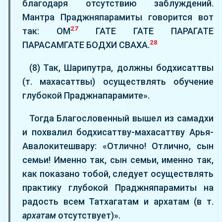
благодаря отсутствию заблуждений.
Мантра Праджняпарамиты говорится вот
27
так: ОМ
ГАТЕ ГАТЕ ПАРАГАТЕ
28
ПАРАСАМГАТЕ БОДХИ СВАХА.
(8) Так, Шарипутра, должны бодхисаттвы
(т. махасаттвы) осуществлять обучение
глубокой Праджнапарамите».
Тогда Благословенный вышел из самадхи
и похвалил бодхисаттву-махасаттву Арья-
Авалокитешвару: «Отлично! Отлично, сын
семьи! Именно так, сын семьи, именно так,
как показано тобой, следует осуществлять
практику глубокой Праджняпарамиты на
радость всем Татхагатам и архатам (в т.
архатам
отсутствует)».