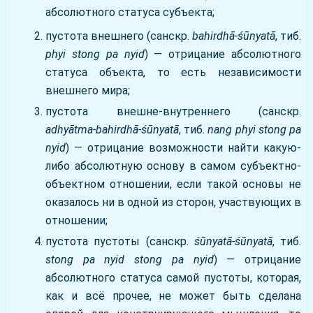
абсолютного статуса субъекта;
пустота внешнего (санскр.
bahirdhā-śūnyatā
, тиб.
phyi stong pa nyid
) — отрицание абсолютного
статуса объекта, то есть независимости
внешнего мира;
пустота внешне-внутреннего (санскр.
adhyātma-bahirdhā-śūnyatā
, тиб.
nang phyi stong pa
nyid
) — отрицание возможности найти какую-
либо абсолютную основу в самом субъектно-
объектном отношении, если такой основы не
оказалось ни в одной из сторон, участвующих в
отношении;
пустота пустоты (санскр.
śūnyatā-śūnyatā
, тиб.
stong pa nyid stong pa nyid
) — отрицание
абсолютного статуса самой пустоты, которая,
как и всё прочее, не может быть сделана