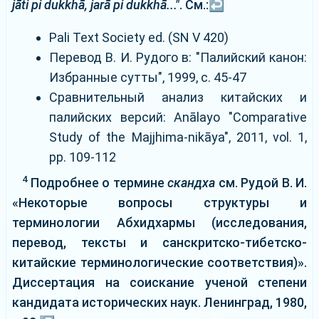
jāti pi dukkhā, jarā pi dukkhā..."
. См.:
↩
Pali Text Society ed. (SN V 420)
Перевод В. И. Рудого в: "Палийский канон:
Избранные сутты", 1999, с. 45-47
Сравнительный анализ китайских и
палийских версий: Anālayo "Comparative
Study of the Majjhima-nikāya", 2011, vol. 1,
pp. 109-112
4
Подробнее о термине
скандха
см. Рудой В. И.
«Некоторые вопросы структуры и
терминологии Абхидхармы (исследования,
перевод, тексты и санскритско-тибетско-
китайские терминологические соответствия)».
Диссертация на соискание ученой степени
кандидата исторических наук. Ленинград, 1980,