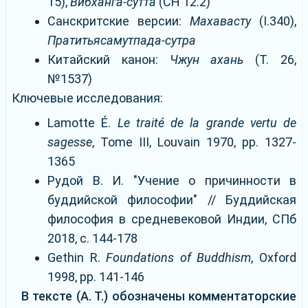
15),
Вибханга-сутта
(СН 12.2)
Санскритские версии:
Махавасту
(I.340),
Пратитьясамутпада-сутра
Китайский канон:
Чжун ахань
(Т. 26,
№1537)
Ключевые исследования:
Lamotte É.
Le traité de la grande vertu de
sagesse
, Tome III, Louvain 1970, pp. 1327-
1365
Рудой В. И. "Учение о причинности в
буддийской философии" // Буддийская
философия в средневековой Индии, СПб
2018, с. 144-178
Gethin R.
Foundations of Buddhism
, Oxford
1998, pp. 141-146
В тексте (А. Т.) обозначены комментаторские