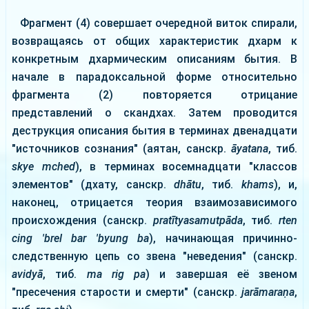
Фрагмент (4) совершает очередной виток спирали,
возвращаясь от общих характеристик дхарм к
конкретным дхармическим описаниям бытия. В
начале в парадоксальной форме относительно
фрагмента (2) повторяется отрицание
представлений о скандхах. Затем проводится
деструкция описания бытия в терминах двенадцати
"источников сознания" (аятан, санскр.
āyatana
, тиб.
skye mched
), в терминах восемнадцати "классов
элементов" (дхату, санскр.
dhātu
, тиб.
khams
), и,
наконец, отрицается теория взаимозависимого
происхождения (санскр.
pratītyasamutpāda
, тиб.
rten
cing 'brel bar 'byung ba
), начинающая причинно-
следственную цепь со звена "неведения" (санскр.
avidyā
, тиб.
ma rig pa
) и завершая её звеном
"пресечения старости и смерти" (санскр.
jarāmaraṇa
,