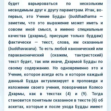
будет варьироваться по нескольким
несводимым друг к другу параметрам. Итак, во-
первых, это Учение Будды (
buddhadharma
—
заметим, что это выражение может иметь и
совсем иной смысл, а именно специальные
качества (дхармы), присущие только буддам)
фактически — текст, слова, им сказанные
(
buddhavacana
). То есть любой канонический или
параканонический (скажем, тантристский)
текст будет, так или иначе, Дхармой Будды по
своему содержанию. Но одновременно это и
Учение, которое
всегда есть
и которое каждый
данный Будда актуализирует в проповеди и
изложении своего учения, поворачивая Колесо
Дхармы, как в текстах (4) и (9). Тогда
становится понятным сказанное в тексте (6) об
аскетах, которые и после ухода Будды имеют