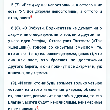
5 (7). «Все
дхармы
непостоянны, а оттого и не
есть "Я". Все
дхармы
непостоянны, а оттого и
5
страдание»
.
6 (8). «О Субхути, Бодхисаттва не думает ни о
дхарме
, ни о
не-дхарме
, ни о той, ни о другой нет
у него идеи
(samjna)
.
Оттого
учит
Татхагата
(«Так
Ушедший»), говоря со скрытым смыслом, те,
кто знают (это) изложение
дхармы
, (знают), что
она как плот, что бросают по достижении
другого берега, и они покинут все
дхармы
и, уж
конечно,
не-дхармы
».
(9). «И если кто-нибудь возьмет только четыре
«строки из этого изложения дхармы, объяснит
их, покажет, разъяснит подробно другим, то его
Благие Заслуги будут неисчислимы, неизмеримы
6
и немыслимы»
.