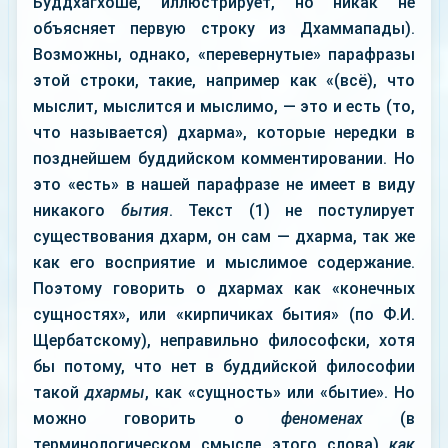
Буддхагхоше, иллюстрирует, но никак не
объясняет первую строку из Дхаммапады).
Возможны, однако, «перевернутые» парафразы
этой строки, такие, например как «(всё), что
мыслит, мыслится и мыслимо, — это и есть (то,
что называется) дхарма», которые нередки в
позднейшем буддийском комментировании. Но
это «есть» в нашей парафразе не имеет в виду
никакого
бытия
. Текст (1) не постулирует
существования дхарм, он сам — дхарма, так же
как его восприятие и мыслимое содержание.
Поэтому говорить о дхармах как «конечных
сущностях», или «кирпичиках бытия» (по Ф.И.
Щербатскому), неправильно философски, хотя
бы потому, что нет в буддийской философии
такой
дхармы
, как «сущность» или «бытие». Но
можно говорить о
феноменах
(в
терминологическом смысле этого слова)
как