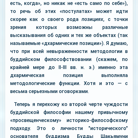
есть, когда», но никак не «есть само по себе»),
то речь об этих «постулатах» может идти
скорее как о своего рода
позициях
, с точки
зрения которых возможны различные
высказывания об одних и тех же объектах (так
называемые «дхармические позиции»). Я думаю,
что при всей невыраженности методологии в
буддийском философствовании (скажем, по
крайней мере до II-III вв. н. э.) именно эта
дхармическая позиция выполняла
методологические функции. Хотя и это — с
весьма серьезными оговорками.
Теперь я перехожу ко второй черте чуждости
буддийской философии нашему привычному
«просвещенческому» историко-философскому
подходу. Это о личности "исторического"
основателя буддизма Будды Шакьямуни