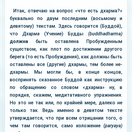
Итак, отвечаю на вопрос «что есть дхарма?»
буквально по двум последним (восьмому и
девятому) текстам. Здесь говорится (Буддой),
что
Дхарма
(Учение) Будды
(buddhadharma)
должна
быть оставлена Пробужденным
существом, как плот по достижении другого
берега (то есть Пробуждения), как должны быть
оставлены все (другие) дхармы, тем более не-
дхармы. Мы могли бы, в конце концов,
воспринять сказанное Буддой как инструкцию
по обращению со словом «дхарма» ну, в
порядке, скажем, медитативного упражнения.
Но это не так или, по крайней мере, далеко не
только так. Ведь именно в девятом тексте
утверждается, что при всем отрицании того, о
чем там говорится, само изложение
(раrуaуа)