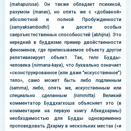
(
mahapurusa
). Он также обладает психикой,
разумом (
manas
), но опять же с «добавкой»
абсолютной и полной Пробужденности
(
samyaksambodhi
) и десяти особых
сверхъестественных способностей (
abhijna
). Это
нередкий в буддизме пример двойственности
феноменов, где приписываемое объекту
другое
релятивизирует объект. Так,
тело
Будды-
человека (
nirmana-kaya
), что буквально означает
«сконструированное (или даже "искусственное")
тело», само может быть либо
подлинным
(samma)
, либо, опять же,
искусственным
или
специально сделанным (nimmitta)
. Великий
комментатор Буддхагхоша объясняет это (в
комментарии на первую книгу Абхидхармы)
необходимостью для Будды одновременно
проповедовать Дхарму в нескольких местах («и