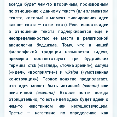
всегда будет чем-то вторичным, производным
по отношению к данному тексту (или элементом
текста, который в момент фиксирования идеи
как не-текста — тоже текст). Релятивность идеи
в отношении текста подчеркивается еще и
неопределенностью ее места в религиозной
аксиологии буддизма. Тому, что в нашей
философской традиции называется «идея»,
примерно соответствуют три буддийских
термина:
drsti
(«взгляд», «точка зрения»),
samjna
(«идея», «восприятие») и
vikalpa
(«умственная
конструкция»). Первое понятие предполагает,
что идея может быть истинной
(samma)
или
неистинной
(asamma)
. Второе почти всегда
отрицательно, то есть идея здесь будет идеей о
чем-то неистинном или несуществующем.
Третье — негативно по определению как