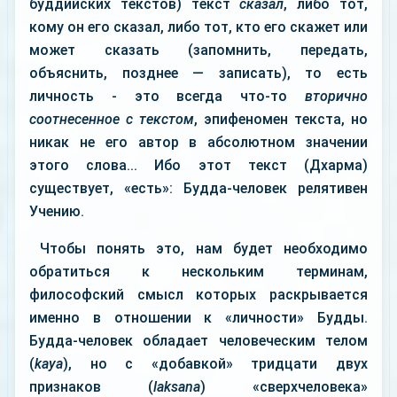
буддийских текстов) текст
сказал
, либо тот,
кому он его сказал, либо тот, кто его скажет или
может сказать (запомнить, передать,
объяснить, позднее — записать), то есть
личность - это всегда что-то
вторично
соотнесенное с текстом
, эпифеномен текста, но
никак не его автор в абсолютном значении
этого слова... Ибо этот текст (Дхарма)
существует, «есть»: Будда-человек релятивен
Учению.
Чтобы понять это, нам будет необходимо
обратиться к нескольким терминам,
философский смысл которых раскрывается
именно в отношении к «личности» Будды.
Будда-человек обладает человеческим телом
(
kaya
), но с «добавкой» тридцати двух
признаков (
laksana
) «сверхчеловека»