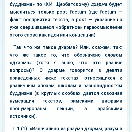
буддизма» по Ф.И. Щербатскому)
дхарма
будет
мыслиться только post factum (где factum —
факт восприятия текста, a post — указание на
уже свершившееся «обратное» переосмысление
этого слова как идеи или концепции).
Так что же такое дхарма? Или, скажем, так:
что же такое то, что обозначено словом
«дхарма» (хотя я знаю, что это разные
вопросы)? О дхарме говорится в девяти
приведенных ниже текстах, относящихся к
различным эпохам, школам и разновидностям
буддизма (в круглых скобках дается сквозная
нумерация текстов, римскими цифрами
пронумерованы лекции, а арабскими
источники).
I. 1 (1). «Изначально из разума
дхармы
, разум в