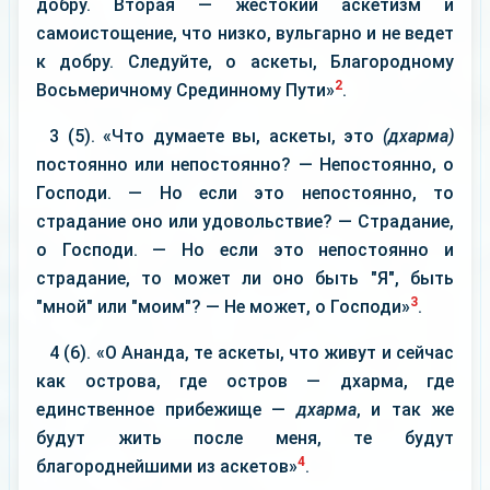
добру. Вторая — жестокий аскетизм и
самоистощение, что низко, вульгарно и не ведет
к добру. Следуйте, о аскеты, Благородному
2
Восьмеричному Срединному Пути»
.
3 (5). «Что думаете вы, аскеты, это
(дхарма)
постоянно или непостоянно? — Непостоянно, о
Господи. — Но если это непостоянно, то
страдание оно или удовольствие? — Страдание,
о Господи. — Но если это непостоянно и
страдание, то может ли оно быть "Я", быть
3
"мной" или "моим"? — Не может, о Господи»
.
4 (6). «О Ананда, те аскеты, что живут и сейчас
как острова, где остров — дхарма, где
единственное прибежище —
дхарма
, и так же
будут жить после меня, те будут
4
благороднейшими из аскетов»
.