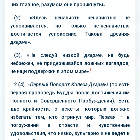
них главное, разумом они проникнуты».
(2). «Здесь ненависть ненавистью не
успокаивается, но только не-ненавистью
достигается успокоение. Такова древняя
дхарма
».
(3). «Не следуй низкой
дхарме
, не будь
небрежен, не придерживайся ложных взглядов,
1
не ищи поддержки в этом мире»
.
2 (4).
«Первый Поворот Колеса Дхармы
(то есть
первая проповедь Будды после достижения им
Полного и Совершенного Пробуждения). Есть
две крайности, о аскеты, которых должно
избегать тем, кто отринул мир. Первая — в
погружении в страсти и чувственные
удовольствия, что низко, вульгарно и не ведет к