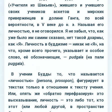
(«Учителя из Шакьев»), жившего и учившего
своих учеников аскетов и мирских
приверженцев в долине Ганга, по всей
вероятности, в V веке до н. э. Называя его
личностью, я не оговорился. Я не забыл, что, как
уже было им самим сказано, нет такой дхармы,
как «Я». Личность в буддизме — никак не «Я», на
что, кроме всего прочего, указывает и особое
слово, её обозначающее, —
pudgala
(на пали
puggala
).
В учении Будды то, что называется
«личностью»
(реrsona, prosopon)
, фигурирует в
текстах только в отношении к тексту учения.
Или, опять же «обратно перефразируя» это
высказывание, личность — это либо тот, кто
этот (или любой другой, в пространстве