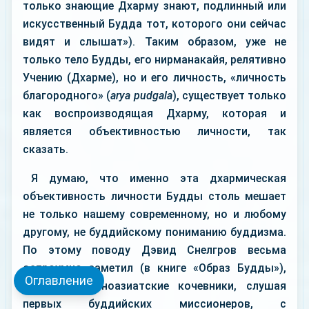
только знающие Дхарму знают, подлинный или
искусственный Будда тот, которого они сейчас
видят и слышат»). Таким образом, уже не
только тело Будды, его нирманакайя, релятивно
Учению (Дхарме), но и его личность, «личность
благородного» (
arya pudgalа
), существует только
как воспроизводящая Дхарму, которая и
является объективностью личности, так
сказать.
Я думаю, что именно эта дхармическая
объективность личности Будды столь мешает
не только нашему современному, но и любому
другому, не буддийскому пониманию буддизма.
По этому поводу Дэвид Снелгров весьма
остроумно заметил (в книге «Образ Будды»),
Оглавление
что центральноазиатские кочевники, слушая
первых буддийских миссионеров, с