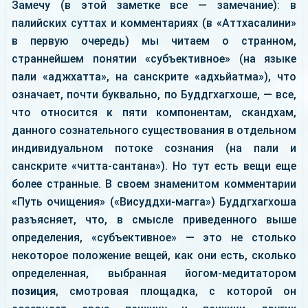
Замечу (в этой заметке все — замечание): в
палийских суттах и комментариях (в «Аттхасалини»
в первую очередь) мы читаем о странном,
страннейшем понятии «субъективное» (на языке
пали «аджхатта», на санскрите «адхьйатма»), что
означает, почти буквально, по Буддгхагхоше, — все,
что относится к пяти компонентам, скандхам,
данного сознательного существования в отдельном
индивидуальном потоке сознания (на пали и
санскрите «читта-сантана»). Но тут есть вещи еще
более странные. В своем знаменитом комментарии
«Путь очищения» («Висуддхи-магга») Буддгхагхоша
разъясняет, что, в смысле приведенного выше
определения, «субъективное» — это не столько
некоторое положение вещей, как они есть, сколько
определенная, выбранная йогом-медитатором
позиция
, смотровая площадка, с которой он