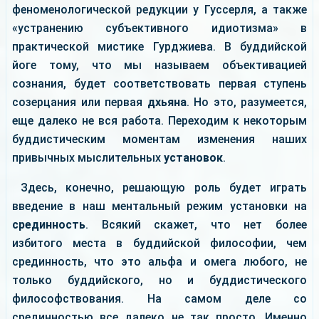
феноменологической редукции у Гуссерля, а также
«устранению субъективного идиотизма» в
практической мистике Гурджиева. В буддийской
йоге тому, что мы называем объективацией
сознания, будет соответствовать первая ступень
созерцания или первая
дхьяна
. Но это, разумеется,
еще далеко не вся работа. Переходим к некоторым
буддистическим моментам изменения наших
привычных мыслительных
установок
.
Здесь, конечно, решающую роль будет играть
введение в наш ментальный режим установки на
срединность
. Всякий скажет, что нет более
избитого места в буддийской философии, чем
срединность, что это альфа и омега любого, не
только буддийского, но и буддистического
философствования. На самом деле со
срединностью все далеко не так просто. Именно