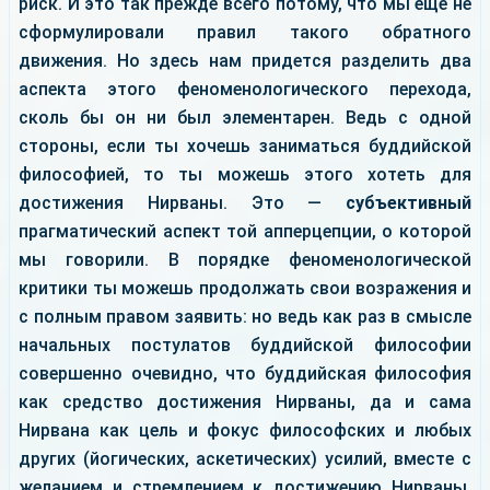
риск. И это так прежде всего потому, что мы еще не
сформулировали правил такого обратного
движения. Но здесь нам придется разделить два
аспекта этого феноменологического перехода,
сколь бы он ни был элементарен. Ведь с одной
стороны, если ты хочешь заниматься буддийской
философией, то ты можешь этого хотеть для
достижения Нирваны. Это —
субъективный
прагматический аспект той апперцепции, о которой
мы говорили. В порядке феноменологической
критики ты можешь продолжать свои возражения и
с полным правом заявить: но ведь как раз в смысле
начальных постулатов буддийской философии
совершенно очевидно, что буддийская философия
как средство достижения Нирваны, да и сама
Нирвана как цель и фокус философских и любых
других (йогических, аскетических) усилий, вместе с
желанием и стремлением к достижению Нирваны,