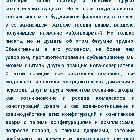
созерцает свою психику и психики других
сознательных существ. Но что же тогда является
«объективным» в буддийской философии, а точнее,
в ее важнейшем разделе
теории дхарм
, разделе,
получившем название «абхидхарма»? Не только
писать, но и думать об этом безумно трудно.
Объективным в его условном, не более чем
условном, противопоставлении субъективному мы
можем считать другую позицию йога-созерцателя.
С этой позиции все состояния сознания, все
модальности психики созерцаются как движения и
переходы друг в друга моментов сознания, дхарм,
как возникновение и распад комплексов и
конфигураций дхарм и как взаимоотношение и
взаимодействие этих конфигураций и комплексов
дхарм с такими конфигурациями и комплексами,
попросту говоря, с такими дхармами, которые
пребывают во времени и пространстве вне всех