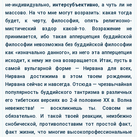
не-индивидуально,
интерсубъективно
, а чуть ли не
массово. На что мне могут возразить: какая тогда
будет, к черту, философия, опять религиозно-
мистический вздор какой-то. Возражение не
принимается, ибо такая апперцепция буддийской
философии невозможна без буддийской философии
как «изначально данного», из него эта апперцепция
исходит, к нему же она возвращается. Итак, пусть в
самой вульгарной форме — Нирвана для всех,
Нирвана достижима в этом твоем рождении,
Нирвана сейчас и навсегда. Отсюда — чрезвычайная
популярность буддийского тантризма в различных
его тибетских версиях во 2-й половине ХХ в. Волна
невежества! — воскликнешь ты. Совсем не
обязательно. И такой твоей реакции, неизбежно
снобической, противопоставим тот простой факт,
факт жизни, что многие высокопрофессиональные