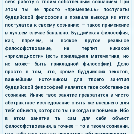
себя работу с твоим собственным сознанием. При
этом ты не просто «применяешь» постулаты
буддийской философии и правила вывода из этих
постулатов к своему сознанию — такое применение
в лучшем случае банально. Буддийская философия,
как, впрочем, и всякое другое реальное
философствование, не терпит никакой
«прикладности» (есть прикладная математика, но
не может быть прикладной философии). Дело
просто в том, что, кроме буддийских текстов,
важнейшим источником для твоего занятия
буддийской философией является твое собственное
сознание. Иначе твое занятие превратится в чисто
абстрактное исследование опять же внешнего для
тебя объекта, которого ты никогда не поймешь. Ибо
в этом занятии ты сам для себя объект
философствования, а точнее — то в твоем сознании,
что тебе еще только предстоит
объективировать
.