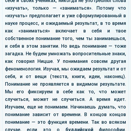
себе и своих учениках, никогда не употреблял слова
«изучать», только — «заниматься». Потому что
«изучать» предполагает и уже сформулированный в
науке процесс, и ожидаемый результат, в то время
как «заниматься» включает в себя и твое
собственное понимание того, чем ты занимаешься,
и себя в этом занятии. Но ведь понимание — тоже
загадка. Не будем умножать вопросительные знаки,
как говорил Ницше. У понимания совсем другая
феноменология. Изучая, мы ожидаем результат и от
себя, и от вещи (текста, книги, идеи, наконец).
Понимание не проявляется в видимом результате.
Мы его фиксируем в себе как то, что может
случиться, может не случиться. А время идет.
Изучаем, еще не понимаем. Начинаешь думать, что
понимание зависит от времени. В концов концов
понимание — это функция времени. Так во всяком
случае, если это о
буддийской
философии.