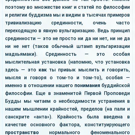
поэтому во множестве книг и статей по философии
и религии буддизма мы и видим в тысячах примеров
тривиализацию срединности, очень часто
переходящую в явную вульгаризацию. Ведь принцип
срединности — это не просто ни да ни нет, ни не да
ни не нет (таков обычный штамп вульгаризации
мадхьямаки). Срединность — это особая
мыслительная установка (напомню, что установка
здесь — это
как
ты привык мыслить и говорить,
мысля и говоря о том-то и том-то), особая —
именно в отношении нашего
понимания
буддийской
философии. Еще в знаменитой Первой Проповеди
Будды мы читаем о необходимости устранения в
нашем мышлении крайностей, пределов (на пали и
санскрите «анта»). Крайность была введена в
качестве основного фактора, конституирующего
пространство
нормального феноменального