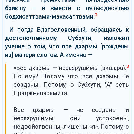
бхикшу — и вместе с пятьюдесятью
2
бодхисаттвами-махасаттвами.
И тогда Благословенный, обращаясь к
достопочтенному Субхути, изложил
учение о том, что все дхармы [рождены
из] матери слогов. А именно —
3
«Все дхармы — неразрушимы (акшара).
Почему? Потому что все дхармы не
созданы. Потому, о Субхути, "А" есть
Праджняпарамита.
Все дхармы — не созданы и
неразрушимы; они успокоены,
недвойственны, лишены «я». Потому, о