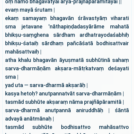
oṃ namo bhagavatyai ārya-prajñāpāramitāyai ||
evaṃ mayā śrutam |
ekaṃ samayaṃ bhagavān śrāvastyāṃ viharati
sma jetavane 'nāthapiṇḍadasyārāme mahatā
bhikṣu-saṃghena sārdham ardhatrayodaśabhiḥ
bhikṣu-śataiḥ sārdhaṃ pañcāśatā bodhisattvair
mahāsattvaiḥ |
atha khalu bhagavān āyuṣmatā subhūtinā sahaṃ
sarva-dharmāṇām akṣara-mātṛkatvaṃ deśayati
sma |
yad uta — sarva-dharmā akṣarāḥ |
kasya hetoḥ? anutpannatvāt sarva-dharmāṇām |
tasmād subhūte akṣaraṃ nāma prajñāpāramitā |
sarva-dharmā anutpannā aniruddhāḥ | śāntā
advayā anātmānaḥ |
tasmād subhūte bodhisattvo mahāsattvo