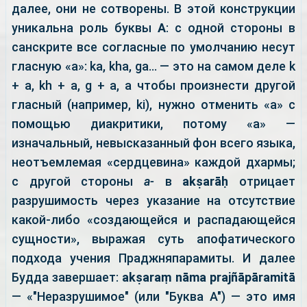
далее, они не сотворены. В этой конструкции
уникальна роль буквы
А
: с одной стороны в
санскрите все согласные по умолчанию несут
гласную «а»: ka, kha, ga... — это на самом деле k
+ a, kh + a, g + a, а чтобы произнести другой
гласный (например, ki), нужно отменить «а» с
помощью диакритики, потому «а» —
изначальный, невысказанный фон всего языка,
неотъемлемая «сердцевина» каждой дхармы;
с другой стороны
a-
в
akṣarāḥ
отрицает
разрушимость через указание на отсутствие
какой-либо «создающейся и распадающейся
сущности», выражая суть апофатического
подхода учения Праджняпарамиты. И далее
Будда завершает:
akṣaraṃ nāma prajñāpāramitā
— «"Неразрушимое" (или "Буква А") — это имя