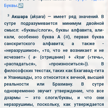
Буквы
.
↩
3
Акшара
(
akṣara
) — имеет ряд значений. В
сутре подразумевается минимум двойной
смысл: «буквы/слоги», буквы алфавита, али-
кали, особенно буква
А
(अ), первая буква
санскритского алфавита; а также -
«неразрушимое», «то, что не возникает и не
исчезает» (
a-
(отрицание) + √
kṣar
(«течь»,
«распадаться», «произноситься»)). В
философских текстах, таких как Бхагавад-гита
и Упанишады, это относится к вечной, высшей
реальности или Брахману. В сутре
одновременно звучит утверждение, что все
дхармы — это слоги/буквы, и что они
неразрушимы, поскольку, как утверждается