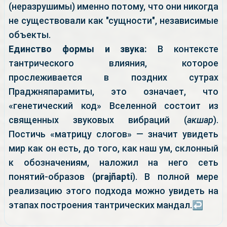
(неразрушимы) именно потому, что они никогда
не существовали как "сущности", независимые
объекты.
Единство формы и звука:
В контексте
тантрического влияния, которое
прослеживается в поздних сутрах
Праджняпарамиты, это означает, что
«генетический код» Вселенной состоит из
священных звуковых вибраций (
акшар
).
Постичь «матрицу слогов» — значит увидеть
мир как он есть, до того, как наш ум, склонный
к обозначениям, наложил на него сеть
понятий-образов (
prajñapti
). В полной мере
реализацию этого подхода можно увидеть на
этапах построения тантрических мандал.
↩