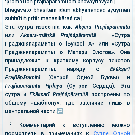
'pramattaḥ prajñāpāramitāṃ bhāvayitavyaḥ |
bhagavato bhāṣitam idam abhyanandad āyuṣmān
subhūtiḥ prītir manasikāraś ca ||
Эта сутра известна как
Akṣara Prajñāpāramitā
или
Akṣara-mātṛkā Prajñāpāramitā
— «Сутра
Праджняпарамиты о [Букве] А» или «Сутра
Праджняпарамиты о Матери Слогов». Она
принадлежит к краткому корпусу текстов
Праджняпарамиты, наряду с
Ekākṣarī
Prajñāpāramitā
(Сутрой Одной Буквы) и
Prajñāpāramitā Hṛdaya
(Сутрой Сердца). Эта
сутра и
Ekākṣarī Prajñāpāramitā
построены по
общему «шаблону», где различие лишь в
центральной части.
↩
2
Комментарий к вступлению можно
посмотреть в примечаниях к
Сутре Одной