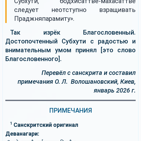
Субхути, бодхисаттве-махасаттве
следует неотступно взращивать
Праджняпарамиту».
Так изрёк Благословенный.
Достопочтенный Субхути с радостью и
внимательным умом принял [это слово
Благословенного].
Перевёл с санскрита и составил
примечания О. Л. Волошановский, Киев,
январь 2026 г.
ПРИМЕЧАНИЯ
1
Санскритский оригинал
Деванагари: