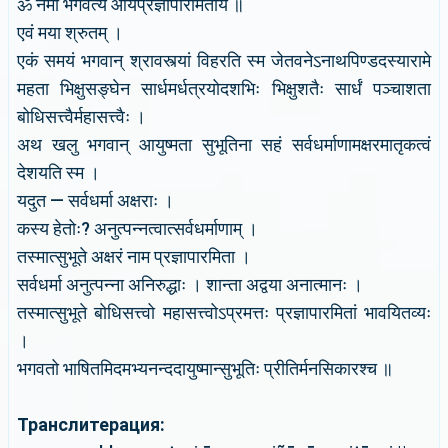
ॐ नमो भगवत्यै आर्यप्रज्ञापारमितायै ॥
एवं मया श्रुतम् ।
एकं समयं भगवान् श्रावस्त्यां विहरति स्म जेतवनेऽनाथपिण्डदस्यारामे
महता भिक्षुसङ्घेन सार्धमर्धत्रयोदशभिः भिक्षुशतैः सार्धं पञ्चाशता
बोधिसत्त्वैर्महासत्त्वैः ।
अथ खलु भगवान् आयुष्मता सुभूतिना सहं सर्वधर्माणामक्षरमातृकत्वं
देशयति स्म ।
यदुत — सर्वधर्मा अक्षराः ।
कस्य हेतोः? अनुत्पन्नत्वात्सर्वधर्माणाम् ।
तस्मात्सुभूते अक्षरं नाम प्रज्ञापारमिता ।
सर्वधर्मा अनुत्पन्ना अनिरुद्धाः । शान्ता अद्वया अनात्मानः ।
तस्मात्सुभूते बोधिसत्त्वो महासत्त्वोऽप्रमत्तः प्रज्ञापारमितां भावयितव्यः
।
भगवतो भाषितमिदमभ्यनन्ददायुष्मान्सुभूतिः प्रीतिर्मनसिकारश्च ॥
Транслитерация: