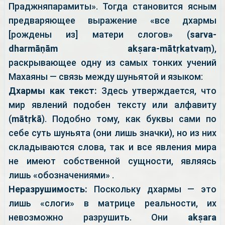
Праджняпарамиты». Тогда становится ясным
предваряющее выражение «все дхармы
[рождены из] матери слогов» (
sarva-
dharmāṇām akṣara-mātṛkatvaṃ
),
раскрывающее одну из самых тонких учений
Махаяны — связь между шуньятой и языком:
Дхармы как текст:
Здесь утверждается, что
мир явлений подобен тексту или алфавиту
(
mātṛkā
). Подобно тому, как буквы сами по
себе суть шуньята (они лишь значки), но из них
складываются слова, так и все явления мира
не имеют собственной сущности, являясь
лишь «обозначениями» .
Неразрушимость:
Поскольку дхармы — это
лишь «слоги» в матрице реальности, их
невозможно разрушить. Они
akṣara