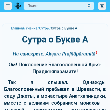
Главная
/
Учение
/
Сутры
/
Сутра о Букве А
Сутра о Букве А
1
На санскрите: Akṣara Prajñāpāramitā
Ом! Поклонение Благословенной Арья-
Праджняпарамите!
Так я слышал. Однажды
Благословенный пребывал в Шравасти, в
саду Джеты, в монастыре Анатхапиндики,
вместе с великим собранием монахов —
тысячей тремястами пятьюдесятью