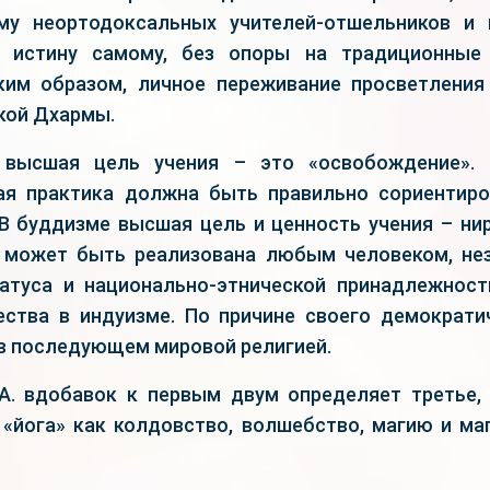
му неортодоксальных учителей-отшельников и 
 истину самому, без опоры на традиционные
ким образом, личное переживание просветлени
кой Дхармы.
 высшая цель учения – это «освобождение». 
ая практика должна быть правильно сориентир
В буддизме высшая цель и ценность учения – нир
 может быть реализована любым человеком, не
атуса и национально-этнической принадлежност
ства в индуизме. По причине своего демократи
 в последующем мировой религией.
 А. вдобавок к первым двум определяет третье,
 «йога» как колдовство, волшебство, магию и ма