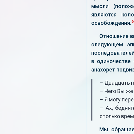
мысли (положи
являются кол
6
освобождения.
Отношение в
следующем эпи
последователей,
в одиночестве 
анахорет подвиз
– Двадцать пя
– Чего Вы же
– Я могу пер
– Ах, бедня
столько врем
Мы обращае