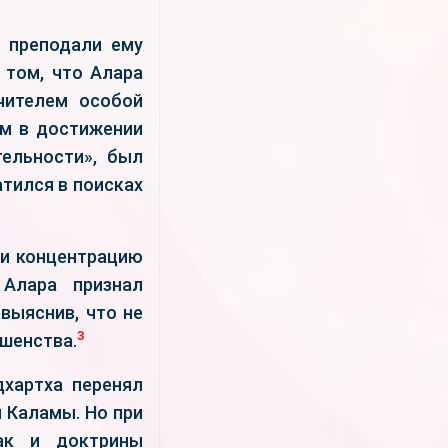
е преподали ему
 том, что Алара
учителем особой
ом в достижении
тельности», был
атился в поисках
 и концентрацию
 Алара признал
 выяснив, что не
3
ршенства.
дхартха перенял
 Каламы. Но при
так и доктрины