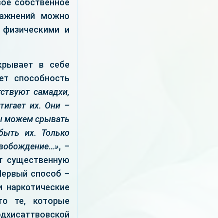
вое собственное
ражнений можно
 физическими и
крывает в себе
ет способность
ствуют самадхи,
тигает их. Они –
мы можем срывать
быть их. Только
свобождение…»
, –
ит существенную
 Первый способ –
и наркотические
то те, которые
одхисаттвовской