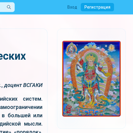
Вход
Регистрация
еских
н., доцент ВСГАКИ
йских систем.
 самоограничении
– в большей или
дийской мысли.
тие», «порядок»,