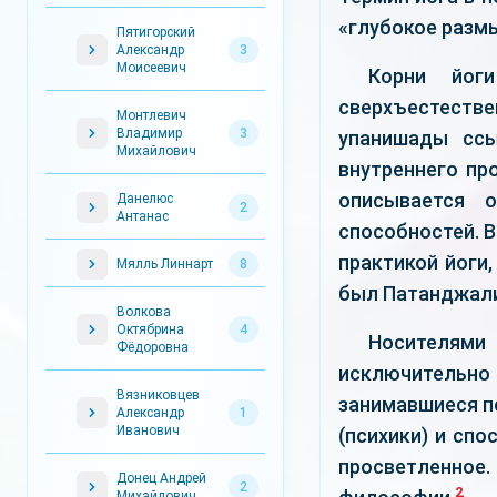
«глубокое разм
Пятигорский
Александр
3
Моисеевич
Корни йог
сверхъестестве
Монтлевич
Владимир
3
упанишады ссы
Михайлович
внутреннего пр
описывается 
Данелюс
2
Антанас
способностей. В
практикой йоги,
Мялль Линнарт
8
был Патанджали (о
Волкова
Октябрина
4
Носителями
Фёдоровна
исключительн
Вязниковцев
занимавшиеся п
Александр
1
Иванович
(психики) и спо
просветленное.
Донец Андрей
2
2
Михайлович