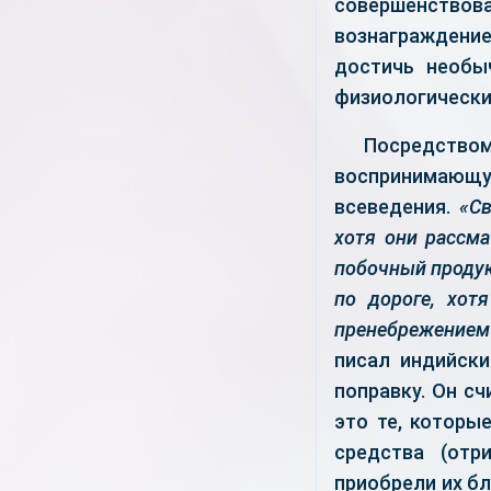
совершенствова
вознаграждени
достичь необы
физиологически
Посредство
воспринимающу
всеведения.
«Св
хотя они рассма
побочный продук
по дороге, хот
пренебрежением
писал индийски
поправку. Он сч
это те, которы
средства (отр
приобрели их б