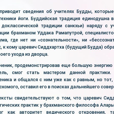
 приводит сведения об учителях Будды, которы
техники йоги. Буддийская традиция единодушна в
 доклассической традиции санкхьи) наряду с 
ции брахманом Уддака Рамапутрой, специалист
ума, где нет ни «сознательности», ни «бессозна
, к кому царевич Сиддхартха (будущий Будда) обр
оего ухода из дворца.
ченик, продемонстрировав еще большую энергию
ель, смог стать мастером данной практики.
ника и общался с ним уже как с равным, но тот,
скомого, оставил его в поисках дальнейшего сове
ексты свидетельствуют о том, что царевич Сид
огических практик у брахманского философа Алары
г как авторитет ведического откровения, 