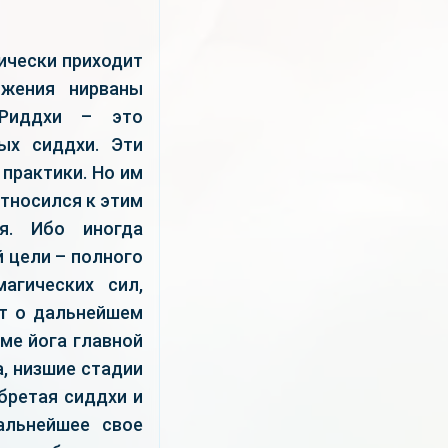
ически приходит
ижения нирваны
 Риддхи – это
ых сиддхи. Эти
практики. Но им
тносился к этим
ия. Ибо иногда
й цели – полного
агических сил,
ют о дальнейшем
ме йога главной
, низшие стадии
бретая сиддхи и
альнейшее свое