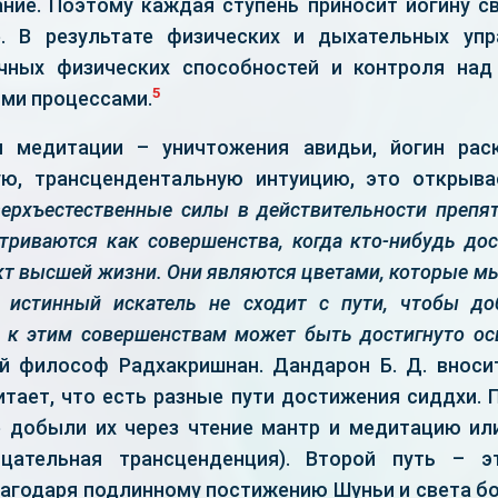
ние. Поэтому каждая ступень приносит йогину с
е. В результате физических и дыхательных уп
чных физических способностей и контроля над
5
ми процессами.
м медитации – уничтожения авидьи, йогин рас
ю, трансцендентальную интуицию, это открыва
ерхъестественные силы в действительности препят
триваются как совершенства, когда кто-нибудь дос
т высшей жизни. Они являются цветами, которые 
я истинный искатель не сходит с пути, чтобы до
 к этим совершенствам может быть достигнуто о
й философ Радхакришнан. Дандарон Б. Д. внос
итает, что есть разные пути достижения сиддхи.
е добыли их через чтение мантр и медитацию ил
ицательная трансценденция). Второй путь – э
лагодаря подлинному постижению Шуньи и света б