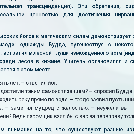
тельная трансценденция). Эти обретения, си
оссальной ценностью для достижения нирван
ысоких йогов к магическим силам демонстрирует 
зоде: однажды Будда, путешествуя с некот
 встретил в лесной глуши изможденного йога (ин
среди лесов в хижине. Учитель остановился и с
ается в этом месте.
ть лет, – ответил йог.
 достигли таким самоистязанием? – спросил Будда.
еходить реку прямо по воде, – гордо заявил пустынни
га, – заметил мудрец с жалостью, – неужели вы п
ени? Ведь паромщик взял бы с вас за переправу толь
м внимание на то, что существуют разные ист