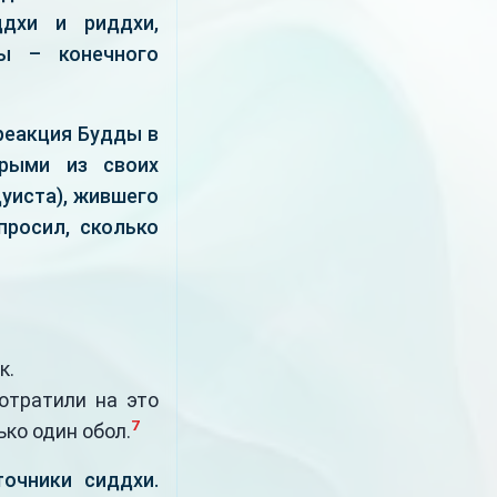
ддхи и риддхи,
ы – конечного
реакция Будды в
орыми из своих
дуиста), жившего
просил, сколько
к.
отратили на это
7
ко один обол.
очники сиддхи.