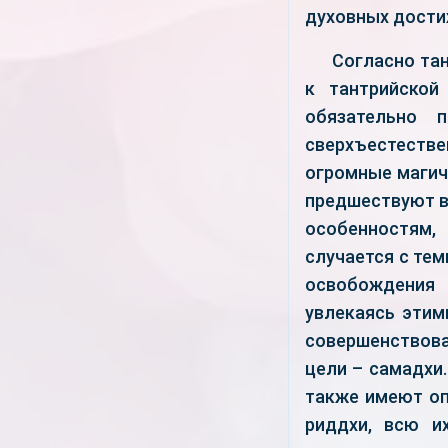
духовных дости
Согласно та
к тантрийской
обязательно 
сверхъестеств
огромные магич
предшествуют в
особенностям,
случается с тем
освобождения 
увлекаясь этим
совершенствова
цели – самадхи
также имеют оп
риддхи, всю и