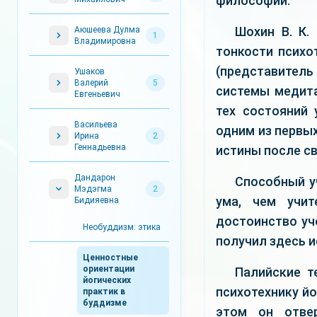
философии.
Шохин В. К.
Аюшеева Дулма
1
Владимировна
тонкости психо
(представитель
Ушаков
Валерий
5
системы медита
Евгеньевич
тех состояний 
Васильева
одним из первых
Ирина
2
Геннадьевна
истины после св
Дандарон
Способный у
Мэдэгма
2
ума, чем учит
Бидияевна
достоинство уче
Необуддизм: этика
получил здесь и
Ценностные
ориентации
Палийские т
йогических
психотехнику й
практик в
буддизме
этом он отвер