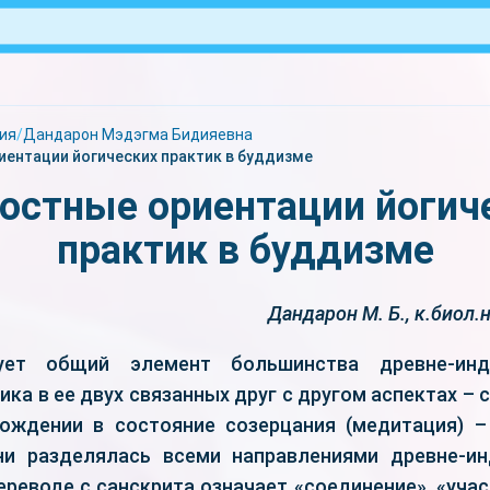
ия
/
Дандарон Мэдэгма Бидияевна
ентации йогических практик в буддизме
остные ориентации йогич
практик в буддизме
Дандарон М. Б., к.биол.
ует общий элемент большинства древне-инди
ика в ее двух связанных друг с другом аспектах –
хождении в состояние созерцания (медитация) 
ни разделялась всеми направлениями древне-ин
ереводе с санскрита означает «соединение», «учас