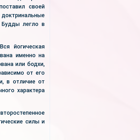
поставил своей
 доктринальные
я Будды легло в
Вся йогическая
ована именно на
вана или бодхи,
зависимо от его
и, в отличие от
чного характера
 второстепенное
гические силы и