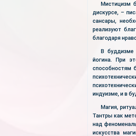
Мистицизм б
дискурсе, – пи
сансары, необх
реализуют благ
благодаря нрав
В буддизме 
йогина. При э
способностям б
психотехниче
психотехнически
индуизме, и в б
Магия, риту
Тантры как мет
над феноменаль
искусства маг