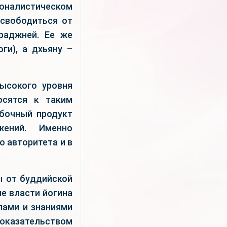
оналистическом
освободиться от
праджней. Ее же
ги), а дхьяну –
ысокого уровня
осятся к таким
обочный продукт
жений. Именно
о авторитета и в
ы от буддийской
е власти йогина
лами и знаниями
оказательством