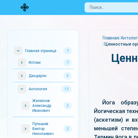
Главная
/
Антолог
/
Ценностные ори
Главная страница
7
Ценн
Истоки
7
Дандарон
5
Антология
13
Железнов
Йога образ
Александр
2
Йогическая техн
Иванович
(аскетизм) и в
Пупышев
меньшей степе
Виктор
2
Николаевич
Термин йога в п