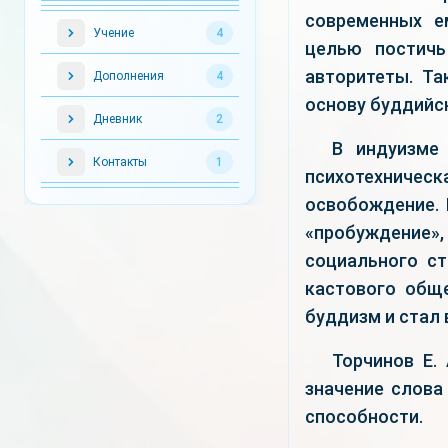
современных е
Учение
4
целью постичь
авторитеты. Та
Дополнения
4
основу буддийс
Дневник
2
В индуизме
Контакты
1
психотехническ
освобождение. 
«пробуждение»,
социального ст
кастового обще
буддизм и стал
Торчинов Е.
значение слова
способности.