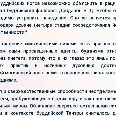
уддийских йогов невозможно объяснить в раци
сал буддийский философ Дандарон Б. Д. Чтобы 
одимо устранить неведение. Оно устраняется 
одаря дхьяне (четыре стадии сосредоточения йо
4
ственности.
владение мистическими силами есть признак в
том сами просвещенные адепты буддизма отн
ез пиетета, потому что в их глазах это лишь п
ских практик и истинных духовных дости
й магический опыт лежит в основе доктринальног
уддизме.
ал и сверхъестественные способности неотделим
оды, пробуждающие в людях веру, и как проявлени
ным миром. Обладание сверхъестественными си
ии в контексте буддийской Тантры считалось д