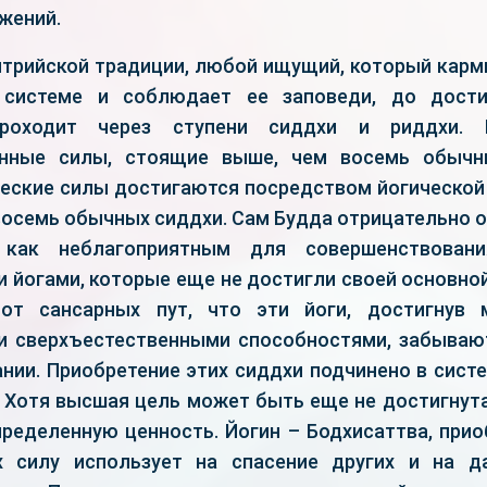
жений.
нтрийской традиции, любой ищущий, который карм
 системе и соблюдает ее заповеди, до дост
проходит через ступени сиддхи и риддхи.
енные силы, стоящие выше, чем восемь обычн
еские силы достигаются посредством йогической 
осемь обычных сиддхи. Сам Будда отрицательно о
 как неблагоприятным для совершенствован
и йогами, которые еще не достигли своей основно
от сансарных пут, что эти йоги, достигнув м
и сверхъестественными способностями, забыва
нии. Приобретение этих сиддхи подчинено в систе
. Хотя высшая цель может быть еще не достигнута
ределенную ценность. Йогин – Бодхисаттва, прио
х силу использует на спасение других и на д