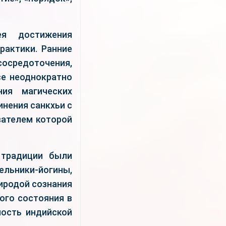
я достижения
рактики. Ранние
осредоточения,
се неоднократно
ия магических
инения санкхьи с
ователем которой
 традиции были
ьники-йогины,
иродой сознания
кого состояния в
ность индийской