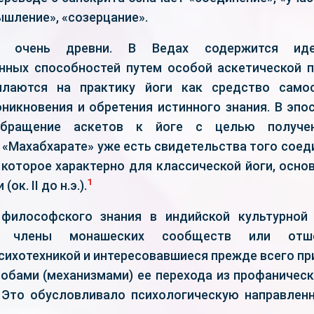
ышление», «созерцание».
и очень древни. В Ведах содержится иде
нных способностей путем особой аскетической п
лаются на практику йоги как средство самос
оникновения и обретения истинного знания. В эпо
обращение аскетов к йоге с целью получен
 «Махабхарате» уже есть свидетельства того соед
 которое характерно для классической йоги, осн
1
к. II до н.э.).
 философского знания в индийской культурной
о члены монашеских сообществ или отшел
сихотехникой и интересовавшиеся прежде всего пр
собами (механизмами) ее перехода из профаничес
 Это обусловливало психологическую направлен