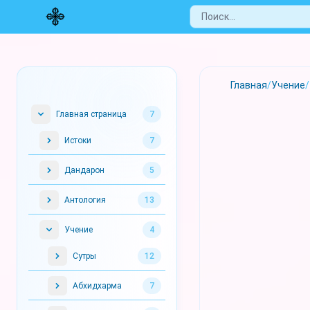
Главная
/
Учение
/
Главная страница
7
Истоки
7
Дандарон
5
Антология
13
Учение
4
Сутры
12
Абхидхарма
7