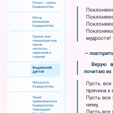
Россия – страна
Ваджрасаттвы
Поклоняю
Поклоняюс
Метод
реализации
Поклоняюс
Ваджрасаттвы
Поклоняюс
Лунный свет,
мудрости!
очищающий жар
грехов,
несчастья,
—
повторить
омрачений и
падений
Верую в
Выдринский
почитаю их
дубтаб
Пусть все
Метод йоги
Ваджрасаттвы
причина к 
Пусть все
Линия
преемственности
нему,
Ваджрасаттвы
Семнадцати
Пусть все