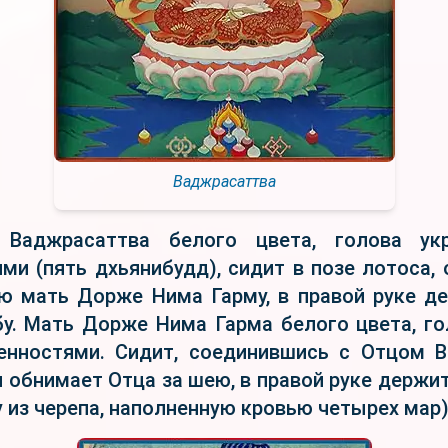
Ваджрасаттва
Ваджрасаттва белого цвета, голова ук
ми (пять дхьянибудд), сидит в позе лотоса,
ю мать Дорже Нима Гарму, в правой руке д
у. Мать Дорже Нима Гарма белого цвета, г
енностями. Сидит, соединившись с Отцом В
 обнимает Отца за шею, в правой руке держит 
у из черепа, наполненную кровью четырех мар)