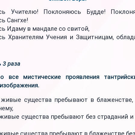
сь Учителю! Поклоняюсь Будде! Поклон
ь Сангхе!
ь Идаму в мандале со свитой,
ь Хранителям Учения и Защитницам, обла
 3 раза
о все мистические проявления тантрийс
 изображения.
 живые существа пребывают в блаженстве, 
нему,
 живые существа пребывают без страданий и
 живые существа пребывают в блаженстве без