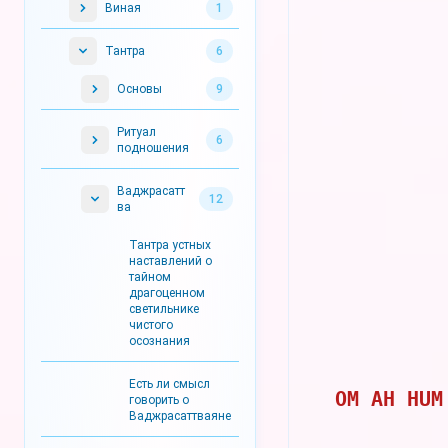
Виная
1
Тантра
6
Основы
9
Ритуал
6
подношения
Ваджрасатт
12
ва
Тантра устных
наставлений о
тайном
драгоценном
светильнике
чистого
осознания
Есть ли смысл
OM AH HUM
говорить о
Ваджрасаттваяне