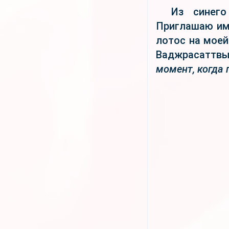
Из сине
Приглашаю ими
лотос на моей
Ваджрасаттв
момент, когда 