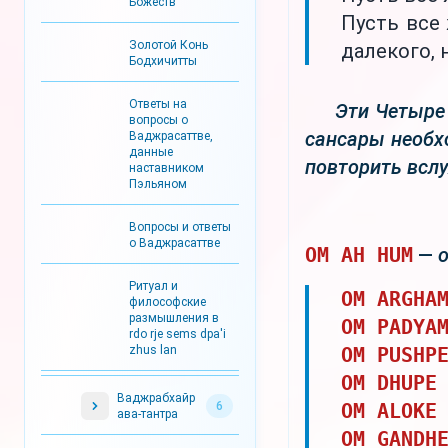
Божеств
Пусть все
Золотой Конь
далекого, 
Бодхичитты
Ответы на
Эти Четыре
вопросы о
сансары необх
Ваджрасаттве,
данные
повторить вслу
наставником
Пэльяном
Вопросы и ответы
о Ваджрасаттве
OM AH HUM
—
Ритуал и
OM ARGHA
философские
размышления в
OM PADYA
rdo rje sems dpa'i
zhus lan
OM PUSHP
OM DHUPE
Ваджрабхайр
6
OM ALOKE
ава-тантра
OM GANDH