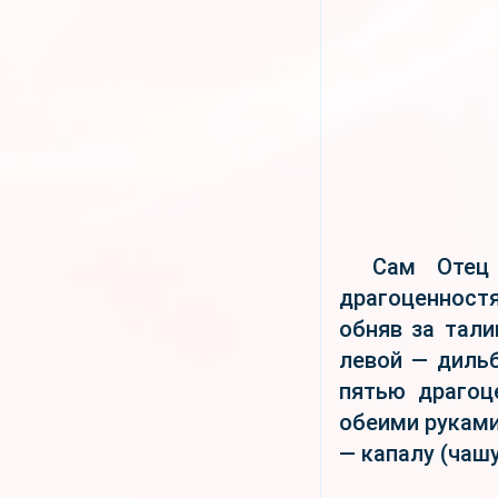
Сам Отец 
драгоценностя
обняв за тали
левой — дильб
пятью драгоц
обеими руками
— капалу (чаш