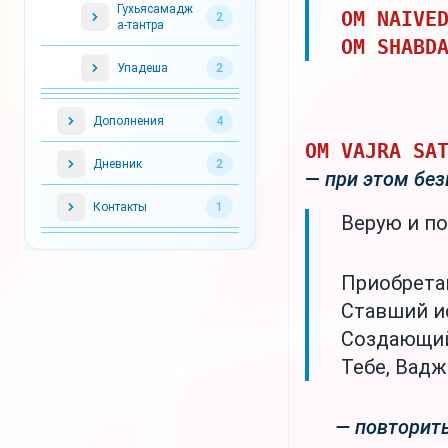
Гухьясамадж
OM NAIVE
2
а-тантра
OM SHABD
Упадеша
2
Дополнения
4
OM VAJRA SA
Дневник
2
—
при этом бе
Контакты
1
Верую и п
Приобрета
Ставший и
Создающий
Тебе, Вадж
— повторить