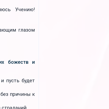
яюсь Учению!
дающим глазом
ких божеств и
и пусть будет
 без причины к
 страданий,