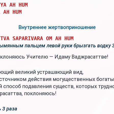
DYA AH HUM
A AH HUM
Внутреннее жертвоприношение
TTVA SAPARIVARA OM AH HUM
зымянным пальцем левой руки брызгать водку 3
оклоняюсь Учителю — Идаму Ваджрасаттве!
ющий великий устрашающий вид,
сточником действия могущественных богаты
 способ подавления существ, которых трудно
расаттва, поклоняюсь!
 3 раза