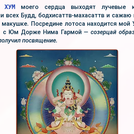
го
ХУМ
моего сердца выходят лучевые к
 всех Будд, бодхисаттв-махасаттв и сажаю
 макушке. Посредине лотоса находится мой 
ы с Юм Дорже Нима Гармой —
созерцай образ
получил посвящение.