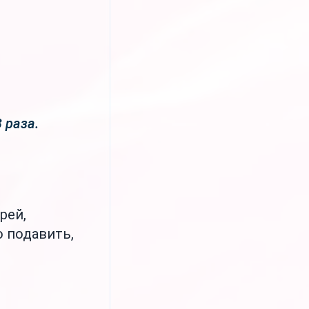
 раза.
рей,
 подавить,