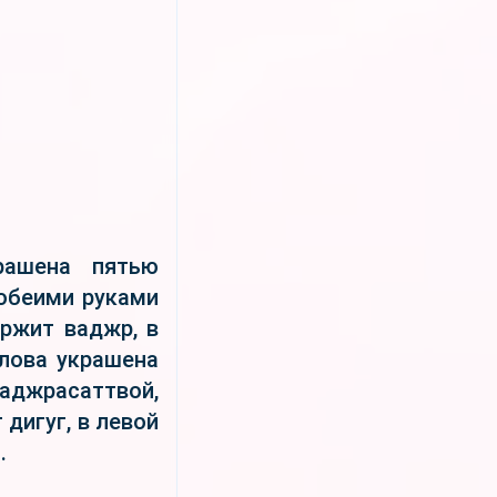
рашена пятью
 обеими руками
ержит ваджр, в
олова украшена
аджрасаттвой,
дигуг, в левой
.