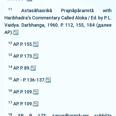
11
Astasāhasrikā Prajnāpāramitā with
Haribhadra's Commentary Called Aloka / Ed. by P. L.
Vaidya. Darbhanga, 1960. P. 112, 155, 184 (далее
AP).
↩
12
AP. P. 155.
↩
13
AP. P. 173.
↩
14
AP. P. 89.
↩
15
AP. - P. 136-137.
↩
16
AP. P. 109.
↩
17
AP. P. 109.
↩
18
AP. P. 173: sarvadharmā-api subhūte