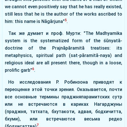
we cannot even positively say that he has really existed,
still less that he is the author of the works ascribed to
5
him: this name is Nāgārjuna"
.
Так же думает и проф. Мурти: "The Madhyamika
system is the systematized form of the śūnyatā-
doctrine of the Prajnāpāramitā treatises: its
metaphysics, spiritual path (sat-pāramitā-naya) and
religious ideal are all present there, though in a loose,
6
prolific garb"
.
Но исследования Р. Робинзона приводят к
переоценке этой точки зрения. Оказывается, почти
все основные термины праджняпарамитских сутр
или не встречаются в кариках Нагарджуны
(праджня, татхата, бхутакоти, адвая, бодхичитта,
бхуми), или встречаются весьма редко
7
(бодхисаттва)
.