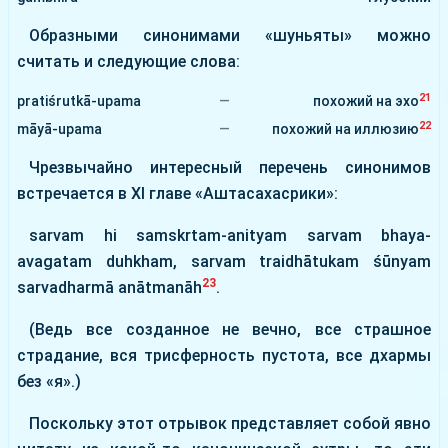
Образными синонимами «шуньяты» можно
считать и следующие слова:
21
pratiśrutkā-upama
—
похожий на эхо
22
māyā-upama
—
похожий на иллюзию
Чрезвычайно интересный перечень синонимов
встречается в ХІ главе «Аштасахасрики»:
sarvam hi samskrtam-anityam sarvam bhaya-
avagatam duhkham, sarvam traidhātukam śūnyam
23
sarvadharmā anātmanāh
.
(Ведь все созданное не вечно, все страшное
страдание, вся трисферность пустота, все дхармы
без «я».)
Поскольку этот отрывок представляет собой явно