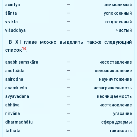
acintya
—
немыслимый
śānta
—
успокоенный
vivikta
—
отдаленный
viśuddhya
—
чистый
В ХІІ главе можно выделить также следующий
16
список
:
anabhisamskāra
—
несоставление
anutpāda
—
невозникновение
anirodha
—
неуничтожение
asamkleśa
—
незагрязненность
avyavadana
—
неочищаемость
abhāva
—
нестановление
nirvāna
—
угасание
dharmadhātu
—
сфера дхармы
tathatā
—
таковость