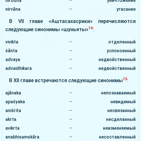
nirodha
—
уничтожение
nirvāna
—
угасание
В VII главе «Аштасахасрики» перечисляются
14
следующие синонимы «шуньяты»
:
vivikta
—
отделенный
śānta
—
успокоенный
advaya
—
недвойственный
advaidhikara
—
недвойственный
15
В ХІІ главе встречаются следующие синонимы
:
ajānaka
—
непознаваемый
apaśyaka
—
невидимый
aniśrita
—
несвязанный
akrta
—
несделанный
avikrta
—
неизменяемый
anabhisamskāra
—
несоставленный