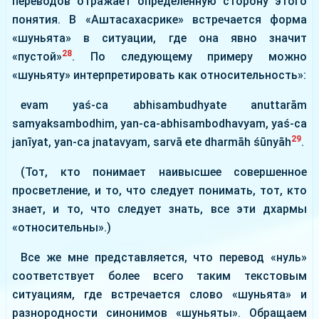
переводов отражает определенную сторону этого
понятия. В «Аштасахасрике» встречается форма
«шуньята» в ситуации, где она явно значит
28
«пустой»
. По следующему примеру можно
«шуньяту» интерпретировать как относительность»:
evam yaś-ca abhisambudhyate anuttarām
samyaksambodhim, yan-ca-abhisambodhavyam, yaś-ca
29
janīyat, yan-ca jnatavyam, sarvā ete dharmāh śūnyāh
.
(Тот, кто понимает наивысшее совершенное
просветление, и то, что следует понимать, тот, кто
знает, и то, что следует знать, все эти дхармы
«относительны».)
Все же мне представляется, что перевод «нуль»
соответствует более всего таким текстовым
ситуациям, где встречается слово «шуньята» и
разнородности синонимов «шуньяты». Обращаем