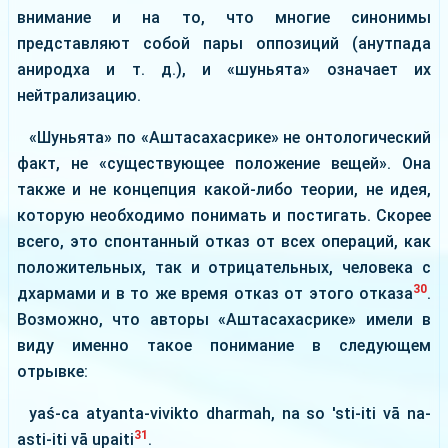
внимание и на то, что многие синонимы
представляют собой пары оппозиций (анутпада
аниродха и т. д.), и «шуньята» означает их
нейтрализацию.
«Шуньята» по «Аштасахасрике» не онтологический
факт, не «существующее положение вещей». Она
также и не концепция какой-либо теории, не идея,
которую необходимо понимать и постигать. Скорее
всего, это спонтанный отказ от всех операций, как
положительных, так и отрицательных, человека с
30
дхармами и в то же время отказ от этого отказа
.
Возможно, что авторы «Аштасахасрике» имели в
виду именно такое понимание в следующем
отрывке:
yaś-ca atyanta-vivikto dharmah, na so 'sti-iti vā na-
31
asti-iti vā upaiti
.