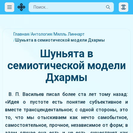
Главная
/
Антология
/
Мялль Линнарт
/
Шуньята в семиотической модели Дхармы
Шуньята в
семиотической модели
Дхармы
В. П. Васильев писал более ста лет тому назад:
«Идея о пустоте есть понятие субъективное и
вместе трансцендентальное; с одной стороны, это
то, что мы отыскиваем как нечто самобытное,
самостоятельное, прочное, независимое от форм; в
этом случае она есть и не есть, существует как