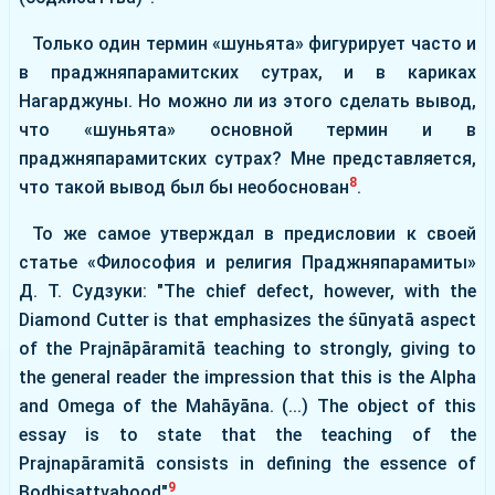
Только один термин «шуньята» фигурирует часто и
в праджняпарамитских сутрах, и в кариках
Нагарджуны. Но можно ли из этого сделать вывод,
что «шуньята» основной термин и в
праджняпарамитских сутрах? Мне представляется,
8
что такой вывод был бы необоснован
.
То же самое утверждал в предисловии к своей
статье «Философия и религия Праджняпарамиты»
Д. Т. Судзуки: "The chief defect, however, with the
Diamond Cutter is that emphasizes the śūnyatā aspect
of the Prajnāpāramitā teaching to strongly, giving to
the general reader the impression that this is the Alpha
and Omega of the Mahāyāna. (...) The object of this
essay is to state that the teaching of the
Prajnapāramitā consists in defining the essence of
9
Bodhisattvahood"
.