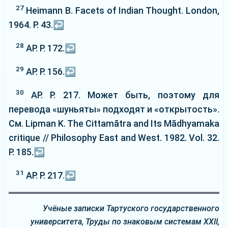
27
Heimann B. Facets of Indian Thought. London,
1964. P. 43.
↩
28
AP. P. 172.
↩
29
AP. P. 156.
↩
30
AP. P. 217. Может быть, поэтому для
перевода «шуньяты» подходят и «открытость».
См. Lipman K. The Cittamātra and Its Mādhyamaka
critique // Philosophy East and West. 1982. Vol. 32.
P. 185.
↩
31
AP. P. 217.
↩
Учёные записки Тартуского государственного
университета, Труды по знаковым системам XXII,