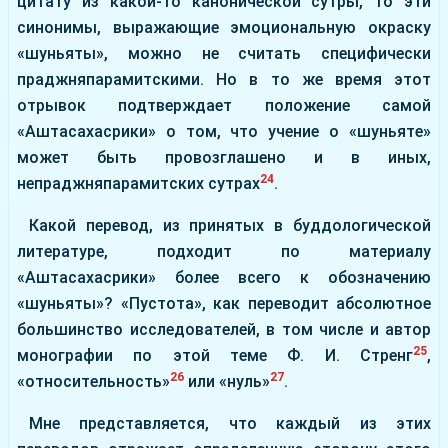
цитату из какой-то канонической сутры, то эти
синонимы, выражающие эмоциональную окраску
«шуньяты», можно не считать специфически
праджняпарамитскими. Но в то же время этот
отрывок подтверждает положение самой
«Аштасахасрики» о том, что учение о «шуньяте»
может быть провозглашено и в иных,
24
непраджняпарамитских сутрах
.
Какой перевод, из принятых в буддологической
литературе, подходит по материалу
«Аштасахасрики» более всего к обозначению
«шуньяты»? «Пустота», как переводит абсолютное
большинство исследователей, в том числе и автор
25
монографии по этой теме Ф. И. Стренг
,
26
27
«относительность»
или «нуль»
.
Мне представляется, что каждый из этих