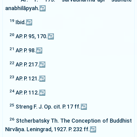
anabhilāpyah.
↩
19
Ibid.
↩
20
AP. P. 95, 170.
↩
21
AP. P. 98.
↩
22
AP. P. 217.
↩
23
AP. P. 121.
↩
24
AP. P. 112.
↩
25
Streng F. J. Op. cit. P. 17 ff.
↩
26
Stcherbatsky Th. The Conception of Buddhist
Nirvāņa. Leningrad, 1927. P. 232 ff.
↩