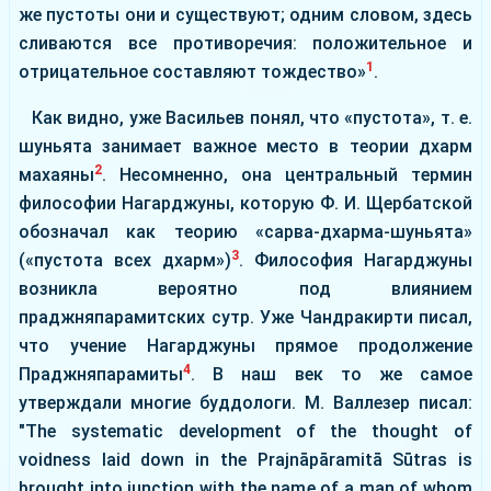
же пустоты они и существуют; одним словом, здесь
сливаются все противоречия: положительное и
1
отрицательное составляют тождество»
.
Как видно, уже Васильев понял, что «пустота», т. е.
шуньята занимает важное место в теории дхарм
2
махаяны
. Несомненно, она центральный термин
философии Нагарджуны, которую Ф. И. Щербатской
обозначал как теорию «сарва-дхарма-шуньята»
3
(«пустота всех дхарм»)
. Философия Нагарджуны
возникла вероятно под влиянием
праджняпарамитских сутр. Уже Чандракирти писал,
что учение Нагарджуны прямое продолжение
4
Праджняпарамиты
. В наш век то же самое
утверждали многие буддологи. М. Валлезер писал:
"The systematic development of the thought of
voidness laid down in the Prajnāpāramitā Sūtras is
brought into junction with the name of a man of whom