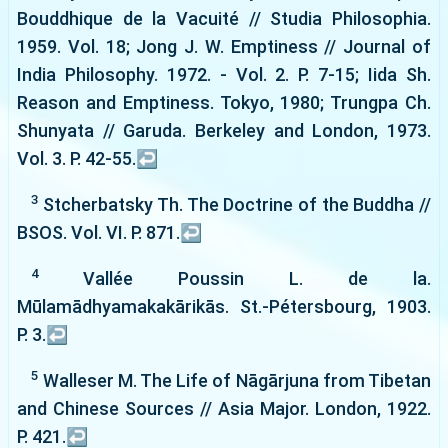
Bouddhique de la Vacuité // Studia Philosophia.
1959. Vol. 18; Jong J. W. Emptiness // Journal of
India Philosophy. 1972. - Vol. 2. P. 7-15; Iida Sh.
Reason and Emptiness. Tokyo, 1980; Trungpa Ch.
Shunyata // Garuda. Berkeley and London, 1973.
Vol. 3. P. 42-55.
↩
3
Stcherbatsky Th. The Doctrine of the Buddha //
BSOS. Vol. VI. P. 871.
↩
4
Vallée Poussin L. de la.
Mūlamādhyamakakārikās. St.-Pétersbourg, 1903.
P. 3.
↩
5
Walleser M. The Life of Nāgārjuna from Tibetan
and Chinese Sources // Asia Major. London, 1922.
Р. 421.
↩