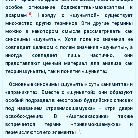
особое отношение бодхисаттвы-махасаттвы к
10
дхармам
. Наряду с «шуньятой» существует
множество других терминов. Эти другие термины
можно в некотором смысле рассматривать как
синонимы «шуньяты». Хотя поле их значения не
совпадает целиком с полем значения «шуньяты», а
иногда совпадает лишь частично, они
представляют ценный материал для анализа как
теории шуньяты, так и понятия «шуньята».
Основные синонимы «шуньяты» суть «анимитта» и
«апранихита». Вместе с «шуньятой» они образуют
особый подраздел в некоторых буддийских списках
под названием «тривимокшамукха» – «три двери
освобождения». В «Аштасахасрике» также
встречается термин «тривимокшамукха» и
11
перечисляются его элементы
.