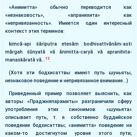
«Анимитта» обычно переводится как
«незнаковость», «апранихита» как
«непривязанность». Имеется один интересный
контекст этих терминов:
kimcā-api śāriputra etesām bodhisattvānām-asti
mārgah śūnyatā vā ānimitta-caryā vā apranihita-
12
manaskāratā vā...
.
(Хотя эти бодхисаттвы имеют путь шуньяты,
незнаковое поведение и непривязанное внимание...)
Приведенный пример позволяет выяснить, как
авторы «Праджняпарамиты» разграничили сферу
употребления этих синонимов: «шуньята»
описывает путь, т. е. собственно буддийское
поведение бодхисаттвы; «анимитта» поведение на
каком-то достигнутом уровне этого пути;