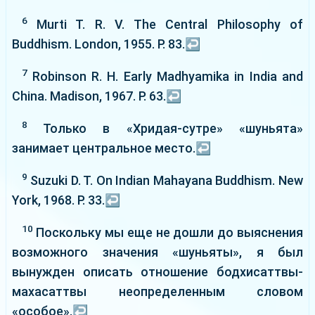
6
Murti T. R. V. The Central Philosophy of
Buddhism. London, 1955. P. 83.
↩
7
Robinson R. H. Early Madhyamika in India and
China. Madison, 1967. P. 63.
↩
8
Только в «Хридая-сутре» «шуньята»
занимает центральное место.
↩
9
Suzuki D. T. On Indian Mahayana Buddhism. New
York, 1968. P. 33.
↩
10
Поскольку мы еще не дошли до выяснения
возможного значения «шуньяты», я был
вынужден описать отношение бодхисаттвы-
махасаттвы неопределенным словом
«особое».
↩