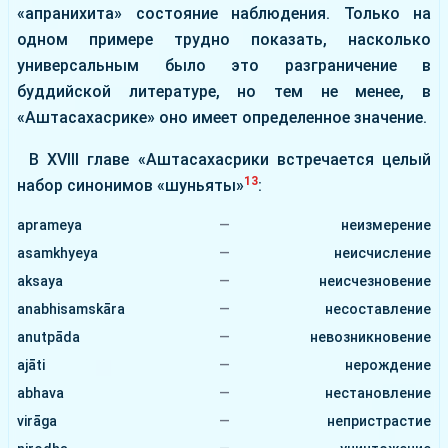
«апранихита» состояние наблюдения. Только на
одном примере трудно показать, насколько
универсальным было это разграничение в
буддийской литературе, но тем не менее, в
«Аштасахасрике» оно имеет определенное значение.
В XVIII главе «Аштасахасрики встречается целый
13
набор синонимов «шуньяты»
:
aprameya
—
неизмерение
asamkhyeya
—
неисчисление
aksaya
—
неисчезновение
anabhisamskāra
—
несоставление
anutpāda
—
невозникновение
ajāti
—
нерождение
abhava
—
нестановление
virāga
—
непристрастие