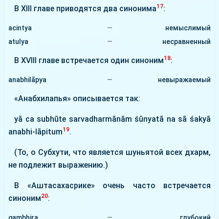
17
В ХІІІ главе приводятся два синонима
:
acintya
—
немыслимый
atulya
—
несравненный
18
В XVIII главе встречается один синоним
:
anabhilāpya
—
невыражаемый
«Анабхилапья» описывается так:
yā ca subhūte sarvadharmānām śūnyatā na sā śakyā
19
anabhi-lāpitum
.
(То, о Субхути, что является шуньятой всех дхарм,
не подлежит выражению.)
В «Аштасахасрике» очень часто встречается
20
синоним
:
gambhira
—
глубокий