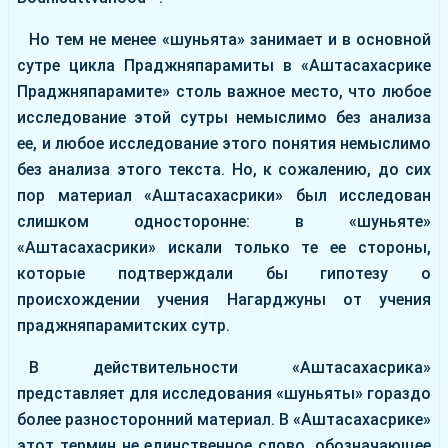
Но тем не менее «шуньята» занимает и в основной
сутре цикла Праджняпарамиты в «Аштасахасрике
Праджняпарамите» столь важное место, что любое
исследование этой сутры немыслимо без анализа
ее, и любое исследование этого понятия немыслимо
без анализа этого текста. Но, к сожалению, до сих
пор материал «Аштасахасрики» был исследован
слишком односторонне: в «шуньяте»
«Аштасахасрики» искали только те ее стороны,
которые подтверждали бы гипотезу о
происхождении учения Нагарджуны от учения
праджняпарамитских сутр.
В действительности «Аштасахасрика»
представляет для исследования «шуньяты» гораздо
более разносторонний материал. В «Аштасахасрике»
этот термин не единственное слово, обозначающее