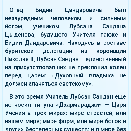
Отец Бидии Дандаровича был
незаурядным человеком и сильным
йогом, учеником Лубсана Сандана
Цыденова, будущего Учителя также и
Бидии Дандаровича. Находясь в составе
бурятской делегации на коронации
Николая II, Лубсан Сандан – единственный
из присутствовавших не преклонил колен
перед царем: «Духовный владыка не
должен кланяться светскому».
В это время Учитель Лубсан Сандан еще
не носил титула «Дхармараджи» — Царя
Учения в трех мирах: мире страстей, или
нашем мире; мире форм, или мире богов и
других бестелесных существ; и в мире без