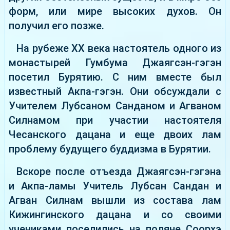
форм, или мире высоких духов. Он
получил его позже.
На рубеже XX века настоятель одного из
монастырей Гумбума Джаягсэн-гэгэн
посетил Бурятию. С ним вместе был
известный Акпа-гэгэн. Они обсуждали с
Учителем Лубсаном Санданом и Агваном
Силнамом при участии настоятеля
Чесанского дацана и еще двоих лам
проблему будущего буддизма в Бурятии.
Вскоре после отъезда Джаягсэн-гэгэна
и Акпа-ламы Учитель Лубсан Сандан и
Агван Силнам вышли из состава лам
Кижингинского дацана и со своими
учениками поселились на поляне Соорхэ