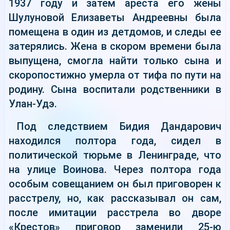
1937 году и затем ареста его жены
Шулуновой Елизаветы Андреевны была
помещена в один из детдомов, и следы ее
затерялись. Жена в скором времени была
выпущена, смогла найти только сына и
скоропостижно умерла от тифа по пути на
родину. Сына воспитали родственники в
Улан-Удэ.
Под следствием Бидия Дандарович
находился полтора года, сидел в
политической тюрьме в Ленинграде, что
на улице Воинова. Через полтора года
особым совещанием он был приговорен к
расстрелу, но, как рассказывал он сам,
после имитации расстрела во дворе
«Крестов» приговор заменили 25-ю