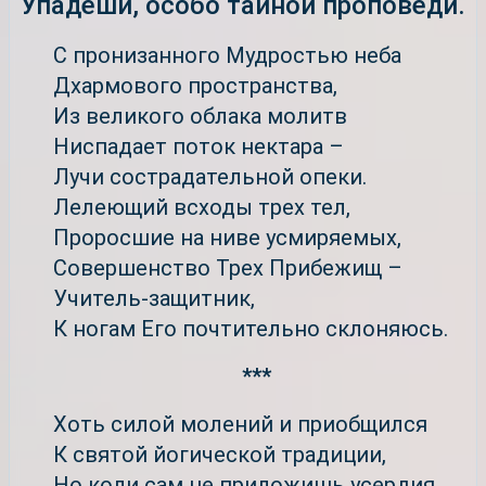
Упадеши, особо тайной проповеди.
С пронизанного Мудростью неба
Дхармового пространства,
Из великого облака молитв
Ниспадает поток нектара –
Лучи сострадательной опеки.
Лелеющий всходы трех тел,
Проросшие на ниве усмиряемых,
Совершенство Трех Прибежищ –
Учитель-защитник,
К ногам Его почтительно склоняюсь.
***
Хоть силой молений и приобщился
К святой йогической традиции,
Но коли сам не приложишь усердия,