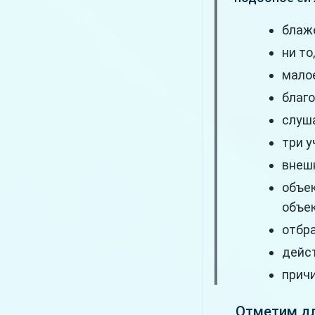
блаж
ни то
малое
благо
слуша
три у
внешн
объек
объе
отбр
дейс
причи
Отметим дл