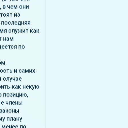
 в чем они
тоят из
е последняя
емя служит как
т нам
меется по
ом
ность и самих
м случае
вить как некую
ю позицию,
ые члены
 законы
му плану
 менее по