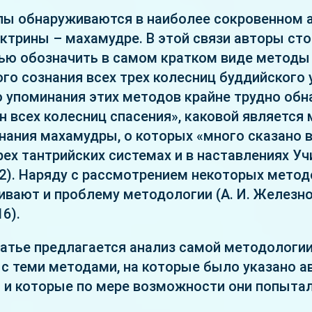
пы обнаруживаются в наиболее сокровенном 
ктрины – махамудре. В этой связи авторы сто
ю обозначить в самом кратком виде методы
го сознания всех трех колесниц буддийского у
о упоминания этих методов крайне трудно об
н всех колесниц спасения», каковой является 
нания махамудры, о которых «много сказано в
рех тантрийских системах и в наставлениях Уч
.2). Наряду с рассмотрением некоторых мето
ивают и проблему методологии (А. И. Железнов
16).
татье предлагается анализ самой методологии
 с теми методами, на которые было указано а
» и которые по мере возможности они попытал