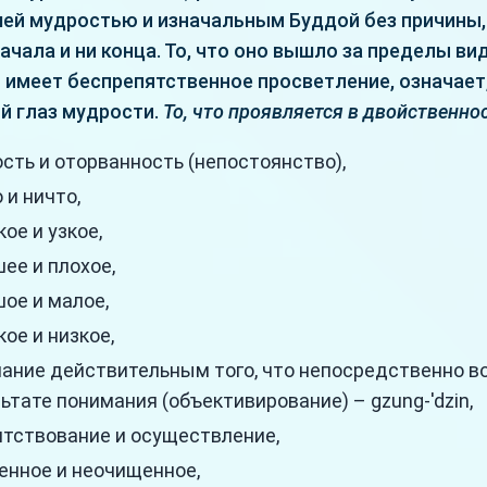
ей мудростью и изначальным Буддой без причины,
начала и ни конца. То, что оно вышло за пределы в
 имеет беспрепятственное просветление, означает,
й глаз мудрости.
То, что проявляется в двойственно
сть и оторванность (непостоянство),
 и ничто,
ое и узкое,
ее и плохое,
ое и малое,
ое и низкое,
ание действительным того, что непосредственно в
ьтате понимания (объективирование) – gzung-'dzin,
ятствование и осуществление,
енное и неочищенное,