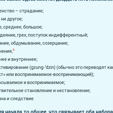
енство – страдание;
, ни другое;
, среднее, большое;
деяние, грех, поступок индифферентный;
ние, обдумывание, созерцание;
1
чения;
ее и внутреннее;
тивирование (gzung-'dzin) (обычно это переводят ка
кт» или воспринимаемое-воспринимающий);
асываемое и воспринимаемое;
твительное становление и нестановление;
на и следствие.
я начала то общее, что связывает оба набора