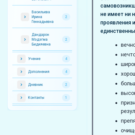
самовозникш
Васильева
не имеет ни 
Ирина
2
проявления и
Геннадьевна
единственны
Дандарон
Мэдэгма
2
вечно
Бидияевна
нечто
Учение
4
широк
Дополнения
4
хорош
больш
Дневник
2
высок
Контакты
1
призн
резул
преп
очищ