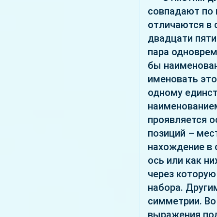
совпадают по п
отличаются в 
двадцати пяти
пара одноврем
бы наименован
именовать это
одному единст
наименованием
проявляется ос
позиций – мес
нахождение в 
ось или как ни
через которую
набора. Други
симметрии. Во
выражения под