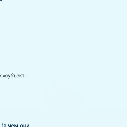
к «субъект-
 (в чем они