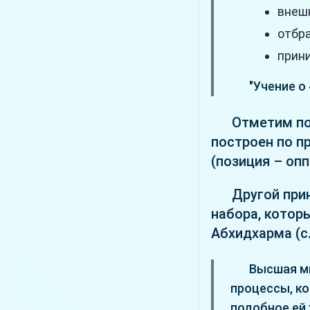
внеш
отбра
прини
"Учение о
Отметим по
построен по п
(позиция – опп
Другой при
набора, котор
Абхидхарма (с.
Высшая м
процессы, к
подобное ей 