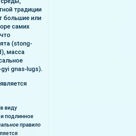
 среды,
тной традиции
т большие или
боре самих
 что
ята (stong-
), масса
рсальное
gyi gnas-lugs).
 является
в виду
, и подлинное
сальное правило
вляется