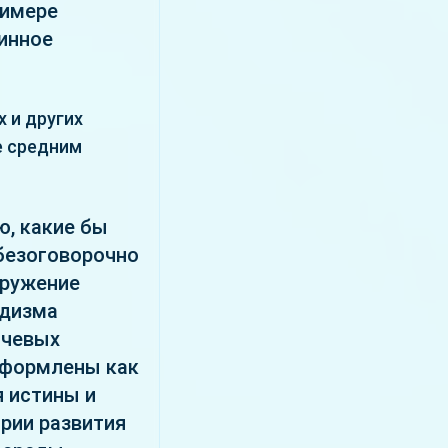
римере
динное
 и других
е средним
ю, какие бы
 безоговорочно
аружение
ддизма
ючевых
оформлены как
я истины и
ории развития