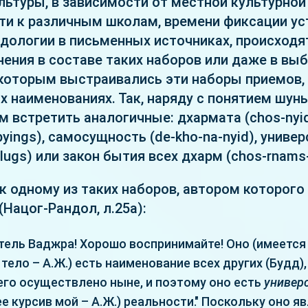
льтуры, в зависимости от местной культурной
и к различным школам, времени фиксации ус
дологии в письменных источниках, происходя
ения в составе таких наборов или даже в вы
 которым выстраивались эти наборы приемов,
х наименованиях. Так, наряду с понятием шунь
м встретить аналогичные: дхармата (сhos-nyid
yings), самосущность (de-kho-na-nyid), униве
lugs) или закон бытия всех дхарм (chos-rnams-
к одному из таких наборов, автором которого
Нацог-Рандол, л.25а):
тель Ваджра! Хорошо воспринимайте! Оно (имеется 
тело – А.Ж.) есть наименование всех других (Будд)
его осуществлено ныне, и поэтому оно есть
универ
ее курсив мой – А.Ж.) реальности." Поскольку оно я