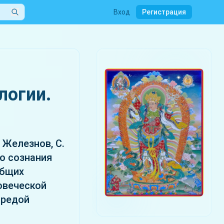
Вход
Регистрация
логии.
 Железнов, С.
го сознания
общих
овеческой
средой