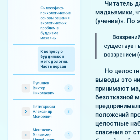
Читатель д
Философско-
мадхьямики, ч
психологические
основы решения
(учение)». По 
экологических
проблем в
буддизме
Воззрений
махаяны
существует 
К вопросу о
воззрением (
буддийской
методологии.
Часть первая
Но целостн
выводы это ни
Пупышев
принимают мад
Виктор
2
Николаевич
безотказной м
предпринимал
Пятигорский
Александр
3
положений пр
Моисеевич
целостные наб
Монтлевич
спасения от с
Владимир
3