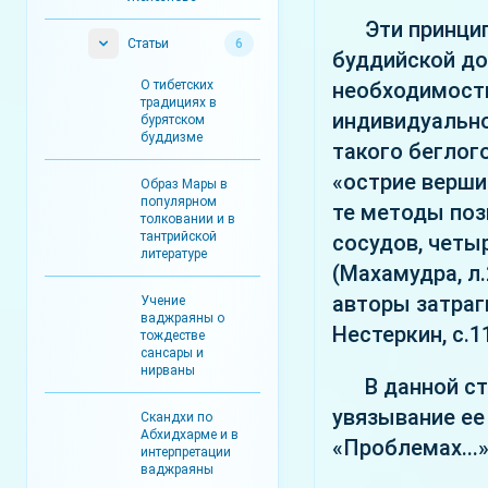
Эти принци
Статьи
6
буддийской до
О тибетских
необходимость
традициях в
индивидуально
бурятском
буддизме
такого беглог
«острие верши
Образ Мары в
популярном
те методы поз
толковании и в
тантрийской
сосудов, четы
литературе
(Махамудра, л
авторы затраг
Учение
ваджраяны о
Нестеркин, с.1
тождестве
сансары и
нирваны
В данной с
увязывание ее
Скандхи по
Абхидхарме и в
«Проблемах...
интерпретации
ваджраяны