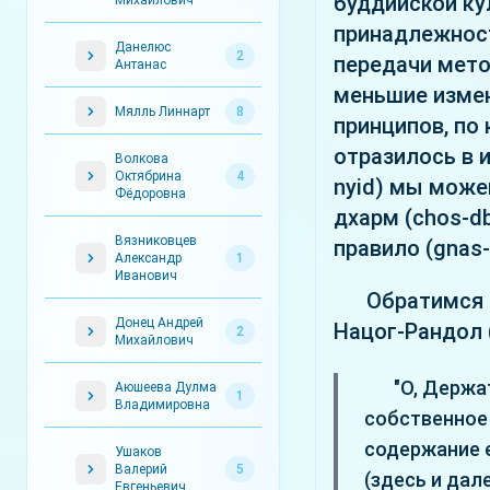
буддийской ку
Михайлович
принадлежност
Данелюс
2
передачи мето
Антанас
меньшие измен
Мялль Линнарт
8
принципов, по
отразилось в и
Волкова
Октябрина
4
nyid) мы може
Фёдоровна
дхарм (chos-db
Вязниковцев
правило (gnas-
Александр
1
Иванович
Обратимся 
Донец Андрей
Нацог-Рандол (
2
Михайлович
"О, Держа
Аюшеева Дулма
1
Владимировна
собственное 
содержание 
Ушаков
Валерий
5
(здесь и дал
Евгеньевич