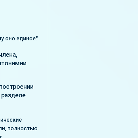
у оно единое."
члена,
антонимии
 построении
 разделе
хические
ли, полностью
: