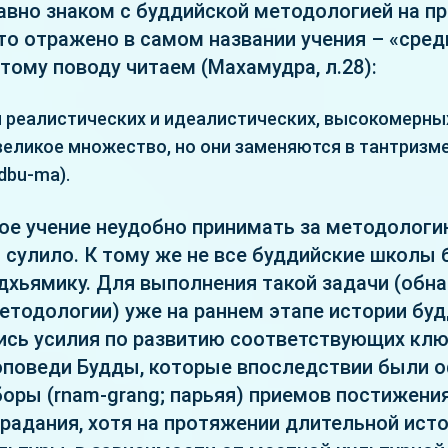
авно знаком с буддийской методологией на п
то отражено в самом названии учения – «сре
этому поводу читаем (Махамудра, л.28):
 реалистических и идеалистических, высокомерных
великое множество, но они заменяются в тантризм
dbu-ma).
ое учение неудобно принимать за методологи
 сулило. К тому же не все буддийские школы
хьямику. Для выполнения такой задачи (обн
етодологии) уже на раннем этапе истории бу
ись усилия по развитию соответствующих кл
оповеди Будды, которые впоследствии были 
оры (rnam-grang; парьяя) приемов постижени
традания, хотя на протяжении длительной ист