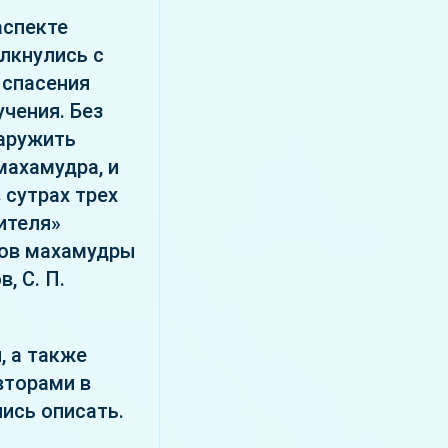
аспекте
лкнулись с
 спасения
чения. Без
наружить
махамудра, и
 сутрах трех
ителя»
дов махамудры
, С. П.
, а также
вторами в
ись описать.