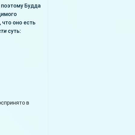
 поэтому Будда
идимого
 что оно есть
сти
суть:
оспринято в