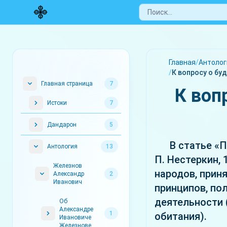
Главная
/
Антолог
/
К вопросу о бу
Главная страница
7
К воп
Истоки
7
Дандарон
5
В статье «
Антология
13
П. Нестеркин,
Железнов
народов, прин
Александр
2
Иванович
принципов, по
деятельности 
Об
Александре
1
обитания).
Ивановиче
Железнове