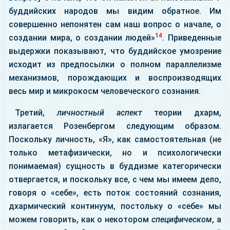
буддийских народов мы видим обратное. Им
совершенно непонятен сам наш вопрос о начале, о
14
создании мира, о создании людей»
. Приведенные
выдержки показывают, что буддийское умозрение
исходит из предпосылки о полном параллелизме
механизмов, порождающих и воспроизводящих
весь мир и микрокосм человеческого сознания.
Третий,
личностный аспект
теории дхарм,
излагается Розенбергом следующим образом.
Поскольку личность, «Я», как самостоятельная (не
только метафизически, но и психологически
понимаемая) сущность в буддизме категорически
отвергается, и поскольку все, с чем мы имеем дело,
говоря о «себе», есть поток состояний сознания,
дхармический континуум, постольку о «себе» мы
можем говорить, как о некотором
специфическом
, а