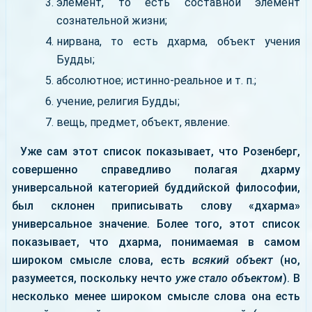
элемент, то есть составной элемент
сознательной жизни;
нирвана, то есть дхарма, объект учения
Будды;
абсолютное; истинно-реальное и т. п.;
учение, религия Будды;
вещь, предмет, объект, явление.
Уже сам этот список показывает, что Розенберг,
совершенно справедливо полагая дхарму
универсальной категорией буддийской философии,
был склонен приписывать слову «дхарма»
универсальное значение. Более того, этот список
показывает, что дхарма, понимаемая в самом
широком смысле слова, есть
всякий объект
(но,
разумеется, поскольку нечто
уже стало объектом
). В
несколько менее широком смысле слова она есть