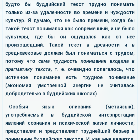
будто бы буддийский текст трудно понимать
только из-за удаленности во времени и чуждости
культур. Я думаю, что не было времени, когда бы
такой текст понимался как современный, и не было
культуры, где бы он ощущался как от нее
произошедший. Такой текст в древности и в
средневековье должен был пониматься с трудом,
потому что
сама трудность понимания входила в
прагматику текста
, т. е. очевидно полагалось, что
истинное понимание есть трудное понимание
(экономия умственной энергии не считалась
добродетелью в буддийских школах).
Особый язык описания (метаязык),
употребляемый в буддийской интерпретации
явлений сознания и психической жизни личности,
представлял и представляет труднейший барьер в
понимании буддийских текстов. И, как мне кажется,