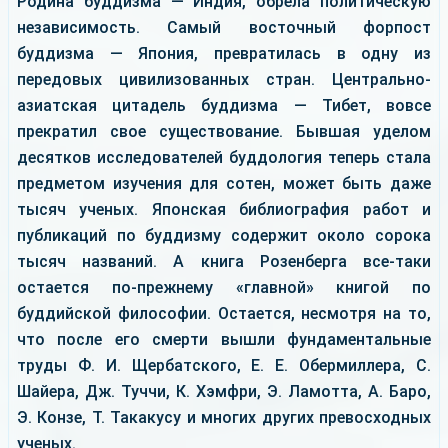
Родина буддизма — Индия, обрела политическую
независимость. Самый восточный форпост
буддизма — Япония, превратилась в одну из
передовых цивилизованных стран. Центрально-
азиатская цитадель буддизма — Тибет, вовсе
прекратил свое существование. Бывшая уделом
десятков исследователей буддология теперь стала
предметом изучения для сотен, может быть даже
тысяч ученых. Японская библиография работ и
публикаций по буддизму содержит около сорока
тысяч названий. А книга Розенберга все-таки
остается по-прежнему «главной» книгой по
буддийской философии. Остается, несмотря на то,
что после его смерти вышли фундаментальные
труды Ф. И. Щербатского, Е. Е. Обермиллера, С.
Шайера, Дж. Туччи, К. Хэмфри, Э. Ламотта, А. Баро,
Э. Конзе, Т. Такакусу и многих других превосходных
ученых.