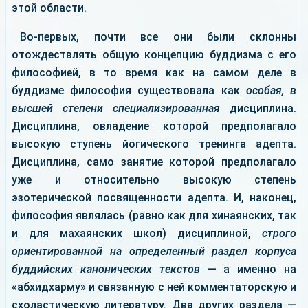
этой области.
Во-первых, почти все они были склонны
отождествлять общую концепцию буддизма с его
философией, в то время как на самом деле в
буддизме философия существовала как
особая, в
высшей степени специализированная
дисциплина.
Дисциплина, овладение которой предполагало
высокую ступень йогического тренинга адепта.
Дисциплина, само занятие которой предполагало
уже и относительно высокую степень
эзотерической посвященности адепта. И, наконец,
философия являлась (равно как для хинаянских, так
и для махаянских школ) дисциплиной,
строго
ориентированной на определенный раздел корпуса
буддийских канонических текстов
— а именно на
«абхидхарму» и связанную с ней комментаторскую и
схоластическую литературу. Два других раздела —