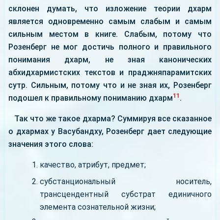
склонен думать, что изложение теории дхарм
является одновременно самым слабым и самым
сильным местом в книге. Слабым, потому что
Розенберг не мог достичь полного и правильного
понимания дхарм, не зная канонических
абхидхармистских текстов и праджняпарамитских
сутр. Сильным, потому что и не зная их, Розенберг
11
подошел к правильному пониманию дхарм
.
Так что же такое дхарма? Суммируя все сказанное
о дхармах у Васубандху, Розенберг дает следующие
значения этого слова:
качество, атрибут, предмет;
субстанциональный носитель,
трансцендентный субстрат единичного
элемента сознательной жизни;