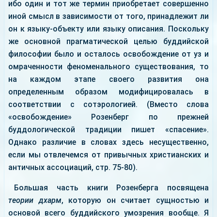
ибо один и тот же термин приобретает совершенно
иной смысл в зависимости от того, принадлежит ли
он к языку-объекту или языку описания. Поскольку
же основной прагматической целью буддийской
философии было и осталось освобождение от уз и
омраченности феноменального существования, то
на каждом этапе своего развития она
определенным образом модифицировалась в
соответствии с сотэрологией. (Вместо слова
«освобождение» Розенберг по прежней
буддологической традиции пишет «спасение».
Однако различие в словах здесь несущественно,
если мы отвлечемся от привычных христианских и
античных ассоциаций, стр. 75-80).
Большая часть книги Розенберга посвящена
теории дхарм
, которую он считает сущностью и
основой всего буддийского умозрения вообще. Я