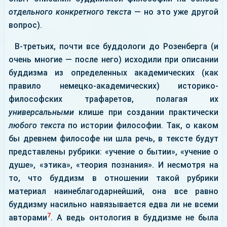
отдельного конкретного текста
— но это уже другой
вопрос).
В-третьих, почти все буддологи до Розенберга (и
очень многие — после него) исходили при описании
буддизма из определенных академических (как
правило немецко-академических) историко-
философских трафаретов, полагая их
универсальными
клише при создании практически
любого текста
по истории философии. Так, о каком
бы древнем философе ни шла речь, в тексте будут
представлены рубрики: «учение о бытии», «учение о
душе», «этика», «теория познания». И несмотря на
то, что буддизм в отношении такой рубрики
материал наинеблагодарнейший, она все равно
буддизму насильно навязывается едва ли не всеми
7
авторами
. А ведь онтология в буддизме не была