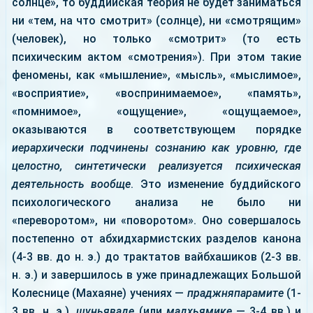
солнце», то буддийская теория не будет заниматься
ни «тем, на что смотрит» (солнце), ни «смотрящим»
(человек), но только «смотрит» (то есть
психическим актом «смотрения»). При этом такие
феномены, как «мышление», «мысль», «мыслимое»,
«восприятие», «воспринимаемое», «память»,
«помнимое», «ощущение», «ощущаемое»,
оказываются в соответствующем порядке
иерархически подчинены сознанию как уровню, где
целостно, синтетически реализуется психическая
деятельность вообще
. Это изменение буддийского
психологического анализа не было ни
«переворотом», ни «поворотом». Оно совершалось
постепенно от абхидхармистских разделов канона
(4-3 вв. до н. э.) до трактатов вайбхашиков (2-3 вв.
н. э.) и завершилось в уже принадлежащих Большой
Колеснице (Махаяне) учениях —
праджняпарамите
(1-
3 вв. н. э.),
шуньяваде
(или
мадхьямике
— 3-4 вв.) и