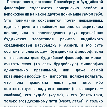
Прежде всего, согласно Розенбергу, в буддийской
философии содержится совершенно особое и
непохожее ни на какое другое понимание
самой себя
.
Это понимание сохраняется почти неизменным,
идет ли речь о палийском каноне, санскритском
каноне, или о произведениях двух крупнейших
буддийских теоретиков раннего индийского
средневековья Васубандху и Асанги, и его суть
состоит в следующем: буддийский философ, если
он на самом деле буддийский философ, не может
считать
свою
(то есть буддийскую) философию
единственно правильной, или даже самой
правильной
вообще
. Он, напротив, должен полагать,
что она правильна лишь для него, ибо
соответствует складу его психики (на санскрите —
свабхава
), его судьбе (
карма
), и его (опять-таки,
только его) духовному пути (
марга, патха
). И только