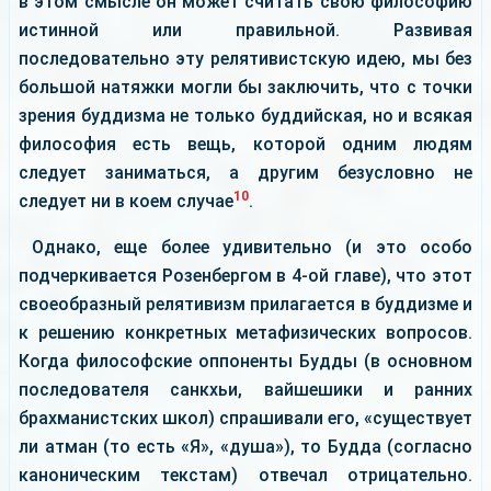
в этом смысле он может считать свою философию
истинной или правильной. Развивая
последовательно эту релятивистскую идею, мы без
большой натяжки могли бы заключить, что с точки
зрения буддизма не только буддийская, но и всякая
философия есть вещь, которой одним людям
следует заниматься, а другим безусловно не
10
следует ни в коем случае
.
Однако, еще более удивительно (и это особо
подчеркивается Розенбергом в 4-ой главе), что этот
своеобразный релятивизм прилагается в буддизме и
к решению конкретных метафизических вопросов.
Когда философские оппоненты Будды (в основном
последователя санкхьи, вайшешики и ранних
брахманистских школ) спрашивали его, «существует
ли атман (то есть «Я», «душа»), то Будда (согласно
каноническим текстам) отвечал отрицательно.