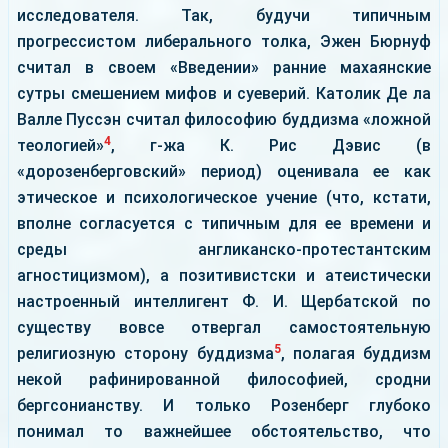
исследователя. Так, будучи типичным
прогрессистом либерального толка, Эжен Бюрнуф
считал в своем «Введении» ранние махаянские
сутры смешением мифов и суеверий. Католик Де ла
Валле Пуссэн считал философию буддизма «ложной
4
теологией»
, г-жа К. Рис Дэвис (в
«дорозенберговский» период) оценивала ее как
этическое и психологическое учение (что, кстати,
вполне согласуется с типичным для ее времени и
среды англиканско-протестантским
агностицизмом), а позитивистски и атеистически
настроенный интеллигент Ф. И. Щербатской по
существу вовсе отвергал самостоятельную
5
религиозную сторону буддизма
, полагая буддизм
некой рафинированной философией, сродни
бергсонианству. И только Розенберг глубоко
понимал то важнейшее обстоятельство, что