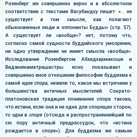
Розенберг же совершенно верно и в абсолютном
соответствии с текстами Васубандху пишет: «... не
существует
в том смысле
, как полагают
обыкновенные
люди и оппоненты Будды» (стр. 57).
А существует ли «
вообще
»? нет, потому что,
согласно самой сущности буддийского умозрения,
ни одно утверждение не имеет смысла «вообще».
Исследование Розенбергом Абхидхармакоши и
Виджнянаматрашастры ясно показывает и
совершенно иное отношение философии буддизма к
самой
идее спора
, нежели то, какое мы встречаем у
большинства античных мыслителей. Сократо-
платоновская традиция понимания спора такова,
что
истина
, если она и не одна для спорящих сторон,
то одна в споре
(отсюда и распространеннейший по
сю пору античный предрассудок, что «истина
рождается в споре»). Для буддизма же самым