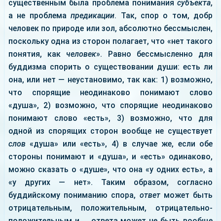
существенным была проблема понимания
субъекта
,
а не проблема
предикации
. Так, спор о том, добр
человек по природе или зол, абсолютно бессмыслен,
поскольку одна из сторон полагает, что «нет такого
понятия, как
человек
». Равно бессмысленно для
буддизма спорить о существовании души: есть ли
она, или нет — неустановимо, так как: 1) возможно,
что спорящие неодинаково понимают слово
«душа», 2) возможно, что спорящие неодинаково
понимают слово «есть», 3) возможно, что для
одной из спорящих сторон вообще не существует
слов
«душа» или «есть», 4) в случае же, если обе
стороны понимают и «душа», и «есть» одинаково,
можно сказать о «душе», что она «у одних есть», а
«у других — нет». Таким образом, согласно
буддийскому пониманию спора,
ответ
может быть
отрицательным, положительным, отрицательно-
положительным и ... ответа может не быть вообще