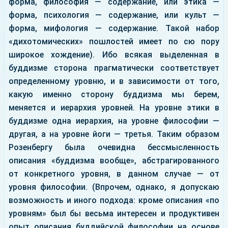
форма, философия — содержание, или этика —
форма, психология — содержание, или культ —
форма, мифология — содержание. Такой набор
«дихотомических» пошлостей имеет по сю пору
широкое хождение). Ибо всякая выделенная в
буддизме сторона прагматически соответствует
определенному уровню, и в зависимости от того,
какую именно сторону буддизма мы берем,
меняется и иерархия уровней. На уровне этики в
буддизме одна иерархия, на уровне философии —
другая, а на уровне йоги — третья. Таким образом
Розенбергу была очевидна бессмысленность
описания «буддизма вообще», абстрагированного
от конкретного уровня, в данном случае — от
уровня философии. (Впрочем, однако, я допускаю
возможность и иного подхода: кроме описания «по
уровням» был бы весьма интересен и продуктивен
опыт описания буддийской философии на основе