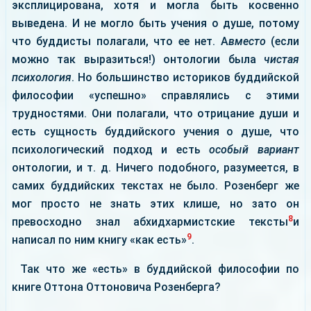
эксплицирована, хотя и могла быть косвенно
выведена. И не могло быть учения о душе, потому
что буддисты полагали, что ее нет. А
вместо
(если
можно так выразиться!) онтологии была
чистая
психология
. Но большинство историков буддийской
философии «успешно» справлялись с этими
трудностями. Они полагали, что отрицание души и
есть сущность буддийского учения о душе, что
психологический подход и есть
особый вариант
онтологии, и т. д. Ничего подобного, разумеется, в
самих буддийских текстах не было. Розенберг же
мог просто не знать этих клише, но зато он
8
превосходно знал абхидхармистские тексты
и
9
написал по ним книгу «как есть»
.
Так что же «есть» в буддийской философии по
книге Оттона Оттоновича Розенберга?