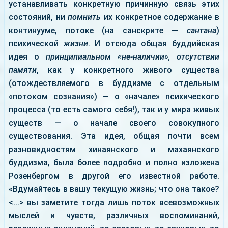
устанавливать конкретную причинную связь этих
состояний, ни
помнить
их конкретное содержание в
континууме, потоке (на санскрите —
сантана
)
психической
жизни
. И отсюда общая буддийская
идея о
принципиальном «не-наличии», отсутствии
памяти
, как у конкретного живого существа
(отождествляемого в буддизме с отдельным
«потоком сознания») — о «начале» психического
процесса (то есть самого себя!), так и у мира живых
существ — о начале своего совокупного
существования. Эта идея, общая почти всем
разновидностям хинаянского и махаянского
буддизма, была более подробно и полно изложена
Розенбергом в другой его известной работе.
«Вдумайтесь в вашу текущую жизнь; что она такое?
<...> вы заметите тогда лишь поток всевозможных
мыслей и чувств, различных воспоминаний,