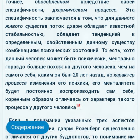
точнее,
обособленном
вследствие своей
специфичности,
дхармическом процессе
. Эта
специфичность заключается в том, что для
данного
живого существа
поток дхарм обладает известной
стабильностью, обладает тенденцией к
определенным, свойственным данному существу
комбинациям психических состояний. То есть, хотя
данный человек может быть психически, ментально
гораздо больше похож на другого человека, чем на
самого себя, каким он был 20 лет назад, но
характер
процесса
изменения его психики, его менталитета
будет постоянно воспроизводить сам себя,
коренным образом отличаясь от характера такого
15
процесса у другого человека
.
Если в понимании указанных трех аспектов
Содержание
буддийской теории дхарм Розенберг существенно
отличался от других буддологов, то понимание им