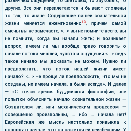
различных ощущений, то световых, то звуковых, то
других. Все они переплетаются и бывают сложены
то так, то иначе. Содержание вашей сознательной
13
жизни меняется ежемгновенно
, причем самой
смены вы не замечаете, <...> вы не помните всего, вы
не помните, когда вы начали жить; и возникает
вопрос, имеем ли мы вообще право говорить о
начале потока мыслей, чувств и ощущений <...> ведь
такое начало мы доказать не можем. Нужно ли
предполагать, что поток нашей жизни имеет
начало? <...> Не проще ли предположить, что мы не
созданы, не имеем начала, а были всегда». И далее
— «С точки зрения буддийской философии, все
попытки объяснить начало сознательной жизни —
Создателем ли, или механическим процессом —
совершенно произвольны, ... ибо ... начала нет!
Европейская же мысль настолько привыкла к
вопросу о начале, что он кажется ей неизбежным. У