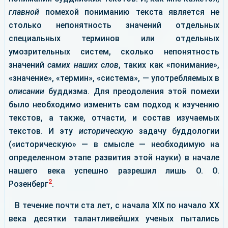
главной
помехой пониманию текста является не
столько непонятность значений отдельных
специальных терминов или отдельных
умозрительных систем, сколько непонятность
значений
самих наших слов
, таких как «понимание»,
«значение», «термин», «система», — употребляемых в
описании
буддизма. Для преодоления этой помехи
было необходимо изменить сам подход к изучению
текстов, а также, отчасти, и состав изучаемых
текстов. И эту
историческую
задачу буддологии
(«историческую» — в смысле — необходимую на
определенном этапе развития этой науки) в начале
нашего века успешно разрешил лишь О. О.
2
Розенберг
.
В течение почти ста лет, с начала ХІХ по начало ХХ
века десятки талантливейших ученых пытались