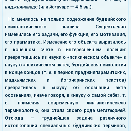
виджнянаваде
(или
йогачаре
— 4-6 вв.).
Но менялось не только содержание буддийского
психологического анализа. Существенно
изменились его задачи, его функция, его мотивация,
его прагматика. Изменение его объекта выразилось
в конечном счете в интереснейшем явлении:
превратившись из науки о «психическом объекте» в
науку о «психическом акте», буддийская психология
в конце концов (т. е. в период праджняпарамитских,
мадхьямских и йогочаринских текстов)
превратилась в «науку об осознании акта
осознания», иначе говоря, в «науку о самой себе», т.
е., применяя современную лингвистическую
терминологию, она стала своего рода
метатеорией
.
Отсюда — труднейшая задача различного
истолкования специальных буддийских терминов,