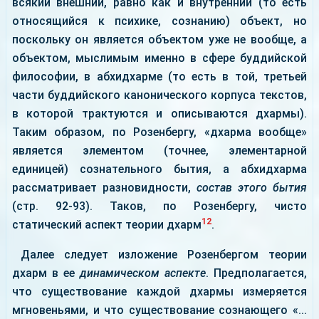
всякий внешний, равно как и внутренний (то есть
относящийся к психике, сознанию) объект, но
поскольку он является объектом уже не вообще, а
объектом, мыслимым именно в сфере буддийской
философии, в абхидхарме (то есть в той, третьей
части буддийского канонического корпуса текстов,
в которой трактуются и описываются дхармы).
Таким образом, по Розенбергу, «дхарма вообще»
является элементом (точнее, элементарной
единицей) сознательного бытия, а абхидхарма
рассматривает разновидности,
состав этого бытия
(стр. 92-93). Таков, по Розенбергу, чисто
12
статический аспект теории дхарм
.
Далее следует изложение Розенбергом теории
дхарм в ее
динамическом аспекте
. Предполагается,
что существование каждой дхармы измеряется
мгновеньями, и что существование сознающего «...