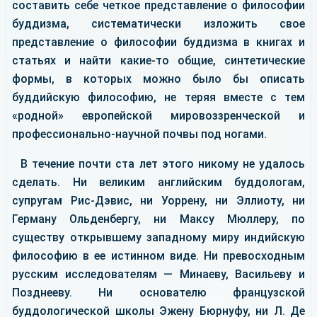
составить себе четкое представление о философии
буддизма, систематически изложить свое
представление о философии буддизма в книгах и
статьях и найти какие-то общие, синтетические
формы, в которых можно было бы описать
буддийскую философию, не теряя вместе с тем
«родной» европейской мировоззренческой и
профессионально-научной почвы под ногами.
В течение почти ста лет этого никому не удалось
сделать. Ни великим английским буддологам,
супругам Рис-Дэвис, ни Уоррену, ни Эллиоту, ни
Герману Ольденбергу, ни Максу Мюллеру, по
существу открывшему западному миру индийскую
философию в ее истинном виде. Ни превосходным
русским исследователям — Минаеву, Васильеву и
Позднееву. Ни основателю французской
буддологической школы Эжену Бюрнуфу, ни Л. Де