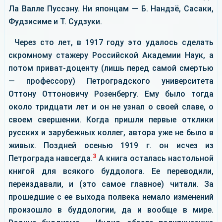
Ла Валле Пуссэну. Ни японцам — Б. Нандзё, Сасаки,
Фудзисиме и Т. Судзуки.
Через сто лет, в 1917 году это удалось сделать
скромному стажеру Российской Академии Наук, а
потом приват-доценту (лишь перед самой смертью
— профессору) Петроградского университета
Оттону Оттоновичу Розенбергу. Ему было тогда
около тридцати лет и он не узнал о своей славе, о
своем свершении. Когда пришли первые отклики
русских и зарубежных коллег, автора уже не было в
живых. Поздней осенью 1919 г. он исчез из
3
Петрограда навсегда.
А книга осталась настольной
книгой для всякого буддолога. Ее переводили,
переиздавали, и (это самое главное) читали. За
прошедшие с ее выхода полвека немало изменений
произошло в буддологии, да и вообще в мире.