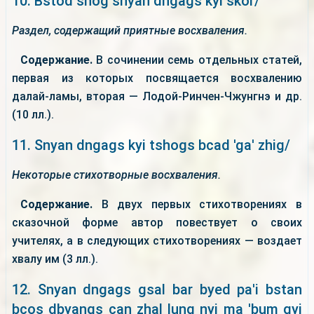
10. Bstod shog snyan dngags kyi skor/
Раздел, содержащий приятные восхваления.
Содержание.
В сочинении семь отдельных статей,
первая из которых посвящается восхвалению
далай-ламы, вторая — Лодой-Ринчен-Чжунгнэ и др.
(10 лл.).
11. Snyan dngags kyi tshogs bcad 'ga' zhig/
Некоторые стихотворные восхваления.
Содержание.
В двух первых стихотворениях в
сказочной форме автор повествует о своих
учителях, а в следующих стихотворениях — воздает
хвалу им (3 лл.).
12. Snyan dngags gsal bar byed pa'i bstan
bcos dbyangs can zhal lung nyi ma 'bum gyi