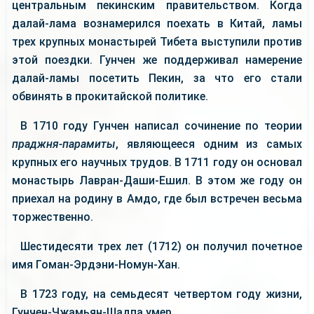
центральным пекинским правительством. Когда
далай-лама вознамерился поехать в Китай, ламы
трех крупных монастырей Тибета выступили против
этой поездки. Гунчен же поддерживал намерение
далай-ламы посетить Пекин, за что его стали
обвинять в прокитайской политике.
В 1710 году Гунчен написал сочинение по теории
праджня-парамиты
, являющееся одним из самых
крупных его научных трудов. В 1711 году он основал
монастырь Лавран-Даши-Ешил. В этом же году он
приехал на родину в Амдо, где был встречен весьма
торжественно.
Шестидесяти трех лет (1712) он получил почетное
имя Гоман-Эрдэни-Номун-Хан.
В 1723 году, на семьдесят четвертом году жизни,
Гунчен-Чжамьян-Шадпа умер.