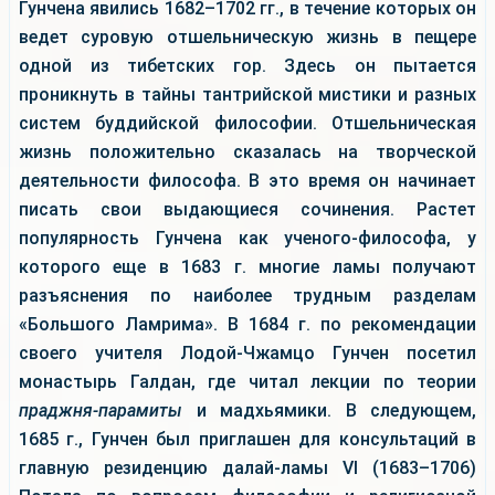
Гунчена явились 1682–1702 гг., в течение которых он
ведет суровую отшельническую жизнь в пещере
одной из тибетских гор. Здесь он пытается
проникнуть в тайны тантрийской мистики и разных
систем буддийской философии. Отшельническая
жизнь положительно сказалась на творческой
деятельности философа. В это время он начинает
писать свои выдающиеся сочинения. Растет
популярность Гунчена как ученого-философа, у
которого еще в 1683 г. многие ламы получают
разъяснения по наиболее трудным разделам
«Большого Ламрима». В 1684 г. по рекомендации
своего учителя Лодой-Чжамцо Гунчен посетил
монастырь Галдан, где читал лекции по теории
праджня-парамиты
и мадхьямики. В следующем,
1685 г., Гунчен был приглашен для консультаций в
главную резиденцию далай-ламы VI (1683–1706)