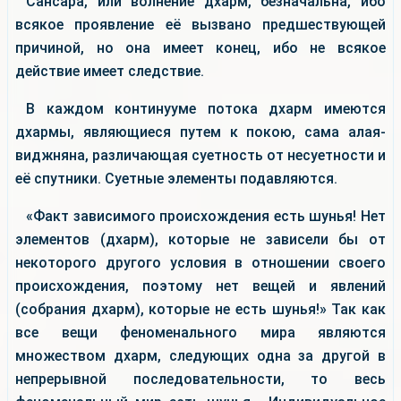
Сансара, или волнение дхарм, безначальна, ибо
всякое проявление её вызвано предшествующей
причиной, но она имеет конец, ибо не всякое
действие имеет следствие.
В каждом континууме потока дхарм имеются
дхармы, являющиеся путем к покою, сама алая-
виджняна, различающая суетность от несуетности и
её спутники. Суетные элементы подавляются.
«Факт зависимого происхождения есть шунья! Нет
элементов (дхарм), которые не зависели бы от
некоторого другого условия в отношении своего
происхождения, поэтому нет вещей и явлений
(собрания дхарм), которые не есть шунья!» Так как
все вещи феноменального мира являются
множеством дхарм, следующих одна за другой в
непрерывной последовательности, то весь