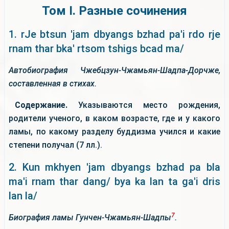
Том I. Разные сочинения
1. rJe btsun 'jam dbyangs bzhad pa'i rdo rje
rnam thar bka' rtsom tshigs bcad ma/
Автобиография Чжебцзун-Чжамьян-Шадпа-Дорчже,
составленная в стихах.
Содержание.
Указываются место рождения,
родители ученого, в каком возрасте, где и у какого
ламы, по какому разделу буддизма учился и какие
степени получал (7 лл.).
2. Kun mkhyen 'jam dbyangs bzhad pa bla
ma'i rnam thar dang/ bya ka lan ta ga'i dris
lan la/
7
Биография ламы Гунчен-Чжамьян-Шадпы
.