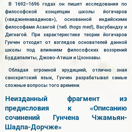
В 1692–1696 годах он пишет исследования по
философской концепции школы йогачаров
(«виджнянавадинов»), основанной индийскими
философами Асангой (тиб.
thogs med
), Васубандху и
Дигнагой. При характеристике теории йогачаров
Гунчен отходит от взглядов основателей данной
школы под влиянием философских воззрений
Буддапалиты, Джово-Атиши и Цзонхавы.
Обладая огромной эрудицией, отлично зная
санскритский язык, Гунчен разрабатывал самые
сложные вопросы того времени.
Неизданный фрагмент из
предисловия к «Описанию
сочинений Гунчена Чжамьян-
Шадпа-Дорчже»