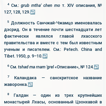
4
См.:
grub mtha' chen mo
т. XIV описания, №
127, 128, 129.
↩
5
Должность Санчжай-Чжамцо именовалась
дэсрид. Он в течение почти шестнадцати лет
фактически являлся главой лхасского
правительства и вместе с тем был известным
ученым и писателем. См.: Petech. China and
Tibet. 1950, p. 9–10.
↩
6
См.
tshad ma rnam 'grel
«Описание», № 124.
↩
7
Каландака — санскритское название
жаворонка.
↩
8
Галдан — один из трех крупнейших
монастырей Лхасы, основанный Цзонхавой в