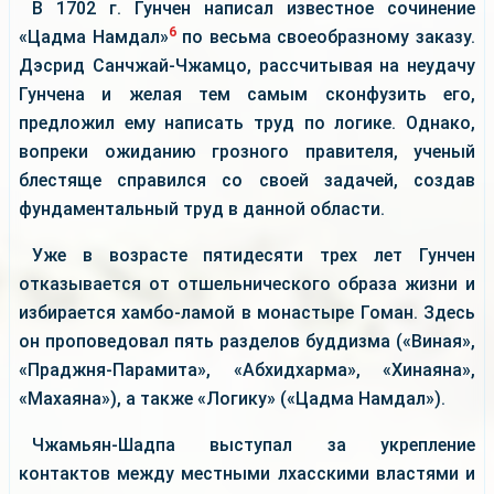
В 1702 г. Гунчен написал известное сочинение
6
«Цадма Намдал»
по весьма своеобразному заказу.
Дэсрид Санчжай-Чжамцо, рассчитывая на неудачу
Гунчена и желая тем самым сконфузить его,
предложил ему написать труд по логике. Однако,
вопреки ожиданию грозного правителя, ученый
блестяще справился со своей задачей, создав
фундаментальный труд в данной области.
Уже в возрасте пятидесяти трех лет Гунчен
отказывается от отшельнического образа жизни и
избирается хамбо-ламой в монастыре Гоман. Здесь
он проповедовал пять разделов буддизма («Виная»,
«Праджня-Парамита», «Абхидхарма», «Хинаяна»,
«Махаяна»), а также «Логику» («Цадма Намдал»).
Чжамьян-Шадпа выступал за укрепление
контактов между местными лхасскими властями и