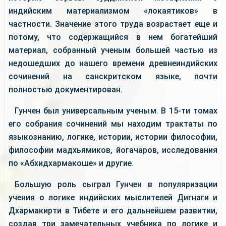
индийским материализмом «локаятиков» в
частности. Значение этого труда возрастает еще и
потому, что содержащийся в нем богатейший
материал, собранный ученым большей частью из
недошедших до нашего времени древнеиндийских
сочинений на санскритском языке, почти
полностью документирован.
Гунчен был универсальным ученым. В 15-ти томах
его собрания сочинений мы находим трактаты по
языкознанию, логике, истории, истории философии,
философии мадхьямиков, йогачаров, исследования
по «Абхидхармакоше» и другие.
Большую роль сыграл Гунчен в популяризации
учения о логике индийских мыслителей Дигнаги и
Дхармакирти в Тибете и его дальнейшем развитии,
создав три замечательных учебника по логике и