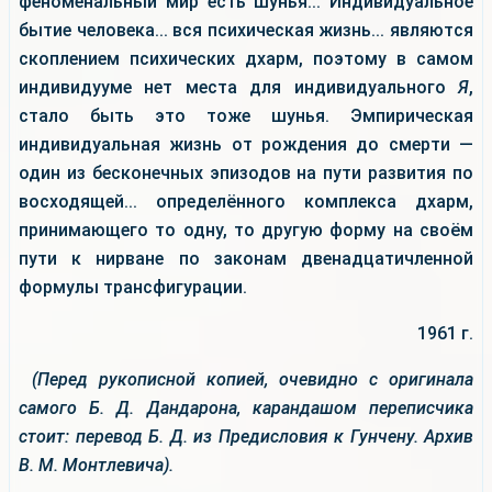
феноменальный мир есть шунья... Индивидуальное
бытие человека... вся психическая жизнь... являются
скоплением психических дхарм, поэтому в самом
индивидууме нет места для индивидуального
Я
,
стало быть это тоже шунья. Эмпирическая
индивидуальная жизнь от рождения до смерти —
один из бесконечных эпизодов на пути развития по
восходящей... определённого комплекса дхарм,
принимающего то одну, то другую форму на своём
пути к нирване по законам двенадцатичленной
формулы трансфигурации.
1961 г.
(Перед рукописной копией, очевидно с оригинала
самого Б. Д. Дандарона, карандашом переписчика
стоит: перевод Б. Д. из Предисловия к Гунчену. Архив
В. М. Монтлевича).