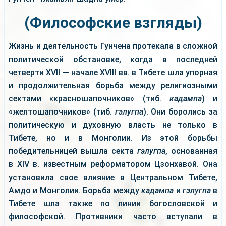
(Философские взгляды)
Жизнь и деятельность Гунчена протекала в сложной
политической обстановке, когда в последней
четверти XVII — начале XVIII вв. в Тибете шла упорная
и продолжительная борьба между религиозными
сектами «красношапочников» (тиб.
кадампа
) и
«желтошапочников» (тиб.
гэлугпа
). Они боролись за
политическую и духовную власть не только в
Тибете, но и в Монголии. Из этой борьбы
победительницей вышла секта
гэлугпа
, основанная
в XIV в. известным реформатором Цзонхавой. Она
установила свое влияние в Центральном Тибете,
Амдо и Монголии. Борьба между
кадампа
и
гэлугпа
в
Тибете шла также по линии богословской и
философской. Противники часто вступали в