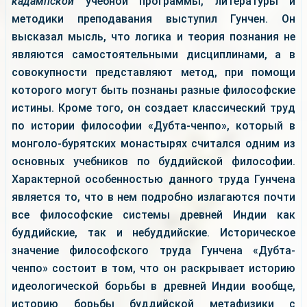
кадампской
учебной программы, литературы и
методики преподавания выступил Гунчен. Он
высказал мысль, что логика и теория познания не
являются самостоятельными дисциплинами, а в
совокупности представляют метод, при помощи
которого могут быть познаны разные философские
истины. Кроме того, он создает классический труд
по истории философии «Дубта-ченпо», который в
монголо-бурятских монастырях считался одним из
основных учебников по буддийской философии.
Характерной особенностью данного труда Гунчена
является то, что в нем подробно излагаются почти
все философские системы древней Индии как
буддийские, так и небуддийские. Историческое
значение философского труда Гунчена «Дубта-
ченпо» состоит в том, что он раскрывает историю
идеологической борьбы в древней Индии вообще,
историю борьбы буддийской метафизики с