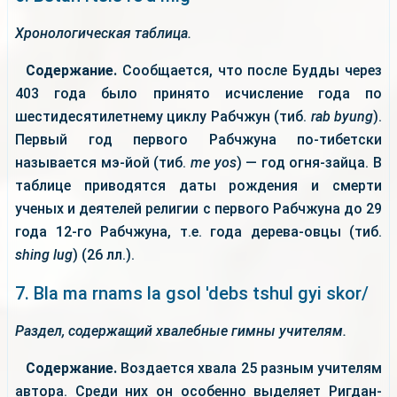
Хронологическая таблица.
Содержание.
Сообщается, что после Будды через
403 года было принято исчисление года по
шестидесятилетнему циклу Рабчжун (тиб.
rab byung
).
Первый год первого Рабчжуна по-тибетски
называется мэ-йой (тиб.
me yos
) — год огня-зайца. В
таблице приводятся даты рождения и смерти
ученых и деятелей религии с первого Рабчжуна до 29
года 12-го Рабчжуна, т.е. года дерева-овцы (тиб.
shing lug
) (26 лл.).
7. Bla ma rnams la gsol 'debs tshul gyi skor/
Раздел, содержащий хвалебные гимны учителям.
Содержание.
Воздается хвала 25 разным учителям
автора. Среди них он особенно выделяет Ригдан-