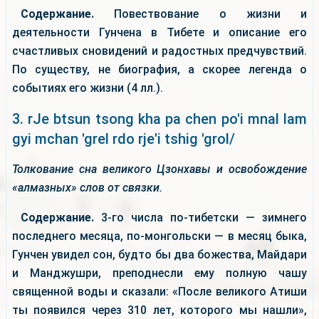
Содержание.
Повествование о жизни и
деятельности Гунчена в Тибете и описание его
счастливых сновидений и радостных предчувствий.
По существу, не биография, а скорее легенда о
событиях его жизни (4 лл.).
3. rJe btsun tsong kha pa chen po'i mnal lam
gyi mchan 'grel rdo rje'i tshig 'grol/
Толкование сна великого Цзонхавы и освобождение
«алмазных» слов от связки.
Содержание.
3-го числа по-тибетски — зимнего
последнего месяца, по-монгольски — в месяц быка,
Гунчен увидел сон, будто бы два божества, Майдари
и Манджушри, преподнесли ему полную чашу
священной воды и сказали: «После великого Атиши
ты появился через 310 лет, которого мы нашли»,