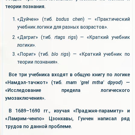
теории познания.
«Дуйчен» (тиб.
bsdus chen
) — «Практический
учебник логики для разных возрастов».
«Дагриг» (тиб.
rtags rigs
) — «Краткий учебник
логики».
«Лориг» (тиб.
blo rigs
) — «Краткий учебник по
теории познания».
Все три учебника входят в общую книгу по логике
«Намдэл-тачжот» (тиб.
rnam 'grel mtha' dpyod
) —
«Исследование предела логического
умозаключения».
В 1689–1690 гг., изучая «Праджня-парамиту» и
«Ламрим-ченпо» Цзонхавы, Гунчен написал ряд
трудов по данной проблеме.