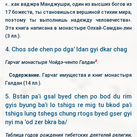
«...как ваджра Манджушри, один из высших богов из
17 божеств, ты становишься вершиной стихии мира,
поэтому ты выполнишь надежду человечества».
Эта книга написана в монастыре Олхай-Самдан-лин
(3 лл.).
4. Chos sde chen po dga' ldan gyi dkar chag
8
Гарчаг монастыря Чойдэ-ченпо Галдан
.
Содержание.
Гарчаг имущества и книг монастыря
Галдан (14 лл.).
5. Bstan pa'i gsal byed chen po bod du rim
gyis byung ba'i lo tshigs re mig tu bkod pa'i
tshigs lung tshegs chung rtogs byed gser gyi
nyi ma 'od zer bkra ba/
Таблица годов рождения тибетских деятелей религии,