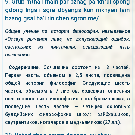
9. Grub mtha'i rnam par bzhag pa 'khrul spong
gdong lnga'i sgra dbyangs kun mkhyen lam
bzang gsal ba'i rin chen sgron me/
Общее учение по истории философии, называемое
«Отзвук рычания льва, не допускающий ошибок,
светильник из чинтамани, освещающий путь
всезнания».
Содержание.
Сочинение состоит из 13 частей.
Первая часть, объемом в 2,5 листа, посвящена
общей истории философии. Следующие шесть
частей, объемом в 7 листов, содержат описания
шести основных философских школ брахманизма, а
последние шесть частей — четырех основных
буддийских философских школ: вайбхашиков,
саутрантиков, йогачаров и мадхьямиков (27 лл.).