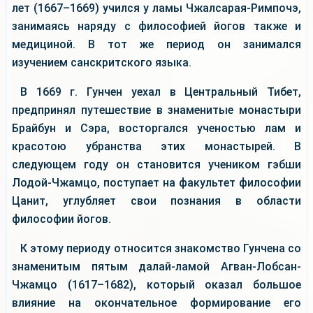
лет (1667–1669) учился у ламы Чжалсарая-Римпочэ,
занимаясь наряду с философией йогов также и
медициной. В тот же период он занимался
изучением санскритского языка.
В 1669 г. Гунчен уехал в Центральный Тибет,
предпринял путешествие в знаменитые монастыри
Брайбун и Сэра, восторгался ученостью лам и
красотою убранства этих монастырей. В
следующем году он становится учеником гэбши
Лодой-Чжамцо, поступает на факультет философии
Цанит, углубляет свои познания в области
философии йогов.
К этому периоду относится знакомство Гунчена со
знаменитым пятым далай-ламой Агван-Лобсан-
Чжамцо (1617–1682), который оказал большое
влияние на окончательное формирование его