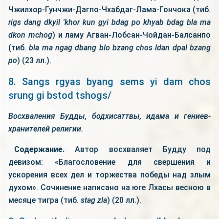
Чжилхор-Гунчжи-Дагпо-Чхабдаг-Лама-Гончока (тиб.
rigs dang dkyil 'khor kun gyi bdag po khyab bdag bla ma
dkon mchog
) и ламу Агван-Лобсан-Чойдан-Балсанпо
(тиб.
bla ma ngag dbang blo bzang chos ldan dpal bzang
po
) (23 лл.).
8. Sangs rgyas byang sems yi dam chos
srung gi bstod tshogs/
Восхваления Будды, бодхисаттвы, идама и гениев-
хранителей религии.
Содержание.
Автор восхваляет Будду под
девизом: «Благословение для свершения и
ускорения всех дел и торжества победы над злым
духом». Сочинение написано на юге Лхасы весною в
месяце тигра (тиб.
stag zla
) (20 лл.).