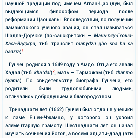
научной традиции под именем Агван-Цзондуй, был
выдающимся философом периода после
реформации Цзонхавы. Впоследствии, по получении
ламаистского ученого звания, он стал называться
Шадпа-Дорчже (по-санскритски —
Маньчжу-Гхоша-
Хаса-Ваджра
, тиб. транслит
manydzu gho sha ha sa
1
badzra
)
.
Гунчен родился в 1649 году в Амдо. Отца его звали
2
Хадал (тиб.
kha 'dal
)
, мать — Тарможам (тиб.
thar mo
byams
). По свидетельству биографа Гунчена, его
родители были трудолюбивыми людьми,
отличались добродушием и благородством.
Тринадцати лет (1662) Гунчен был отдан в ученики
к ламе Ешей-Чжамцо, у которого он усвоил
элементарную грамоту. Шестнадцати лет он начал
изучать сочинения йогов, а восемнадцати-двадцати