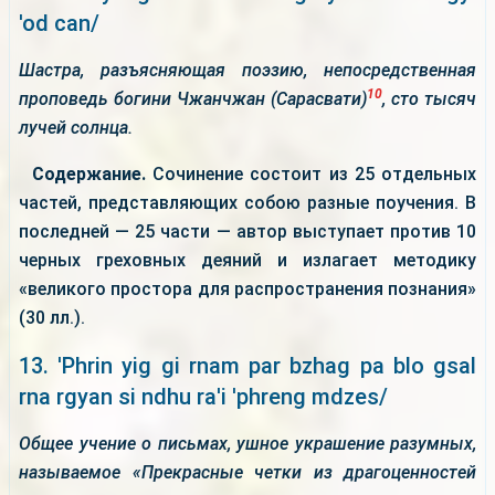
'od can/
Шастра, разъясняющая поэзию, непосредственная
10
проповедь богини Чжанчжан (Сарасвати)
, сто тысяч
лучей солнца.
Содержание.
Сочинение состоит из 25 отдельных
частей, представляющих собою разные поучения. В
последней — 25 части — автор выступает против 10
черных греховных деяний и излагает методику
«великого простора для распространения познания»
(30 лл.).
13. 'Phrin yig gi rnam par bzhag pa blo gsal
rna rgyan si ndhu ra'i 'phreng mdzes/
Общее учение о письмах, ушное украшение разумных,
называемое «Прекрасные четки из драгоценностей