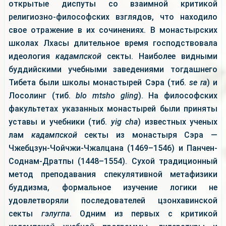
открытые диспуты со взаимной критикой
религиозно-философских взглядов, что находило
свое отражение в их сочинениях. В монастырских
школах Лхасы длительное время господствовала
идеология
кадампской
секты. Наиболее видными
буддийскими учебными заведениями тогдашнего
Тибета были школы монастырей Сэра (тиб.
se ra
) и
Лосолинг (тиб.
blo mtsho gling
). На философских
факультетах указанных монастырей были приняты
уставы и учебники (тиб.
yig cha
) известных ученых
лам
кадампской
секты из монастыря Сэра —
Чжебцзун-Чойчжи-Чжалцана (1469–1546) и Панчен-
Соднам-Дратпы (1448–1554). Сухой традиционный
метод преподавания спекулятивной метафизики
буддизма, формальное изучение логики не
удовлетворяли последователей цзонхавинской
секты
гэлугпа
. Одним из первых с критикой