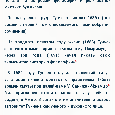
Потала по вопросам философии и религиозной
мистики буддизма.
Первые ученые труды Гунчена вышли в 1686 г. (они
вошли в первый том описываемого нами собрания
сочинений).
На тридцать девятом году жизни (1688) Гунчен
закончил комментарии к «Большому Ламриму», а
через три года (1691) начал писать свою
4
знаменитую «историю философии»
.
В 1689 году Гунчен получил княжеский титул,
установил личный контакт с правителем Тибета
5
времен смуты при далай-ламе VI Санчжай-Чжамцо
,
был приглашен строить монастырь у себя на
родине, в Амдо. В связи с этим значительно возрос
авторитет Гунчена как ученого и духовного лица.