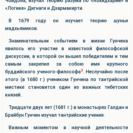
Чойдона, изучал теорию разума по «Абхидхарме» и
«Логике» Дигнаги и Дхармакирти.
В 1679 году он изучает теорию
шуньи
мадхьямиков.
Знаменательным событием в жизни Гунчена
явилось его участие в известной философской
дискуссии, в которой он вышел победителем и тем
самым закрепил за собою имя крупного
3
буддийского ученого-философа
. Неслучайно после
этого (в 1680 г.) учеником Гунчена по тантрийской
мистике становится один из важных тибетских
князей.
Тридцати двух лет (1681 г.) в монастырях Галдан и
Брайбун Гунчен изучал тантрийские учения.
Важным моментом в научной деятельности