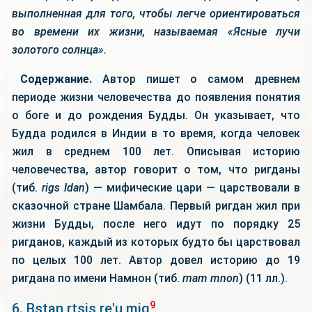
выполненная для того, чтобы легче ориентироваться
во времени их жизни, называемая «Ясные лучи
золотого солнца».
Содержание.
Автор пишет о самом древнем
периоде жизни человечества до появления понятия
о боге и до рождения Будды. Он указывает, что
Будда родился в Индии в то время, когда человек
жил в среднем 100 лет. Описывая историю
человечества, автор говорит о том, что ригданы
(тиб.
rigs ldan
) — мифические цари — царствовали в
сказочной стране Шамбала. Первый ригдан жил при
жизни Будды, после него идут по порядку 25
ригданов, каждый из которых будто бы царствовал
по целых 100 лет. Автор довел историю до 19
ригдана по имени Намнон (тиб.
rnam mnon
) (11 лл.).
9
6. Bstan rtsis re'u mig