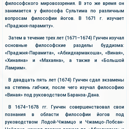
философского мировоззрения. В это же время он
занимается у философа Сультима по различным
вопросам философии йогов. В 1671 г. изучает
«Праджня-парамиту».
Затем в течение трех лет (1671–1674) Гунчен изучал
основные философские разделы буддизма:
«Праджня-Парамита», «Абхидхармакоша», «Виная»,
«Хинаяна» и «Махаяна», а также и «Большой
Ламрим».
В двадцать пять лет (1674) Гунчен сдал экзамены
на степень
габчжи
, после чего изучал философию
«Виная» под руководством Баранза-Дана.
В 1674–1678 гг. Гунчен совершенствовал свои
познания в области философии йогов под
руководством Лодой-Чжамцо и Чжамцо-Лобсан-