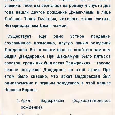
ученика. Тибетцы вернулись на родину и спустя два
года нашли другое рождение Джаяг-ламы в лице
Лобсана Тэнпи Гьялцэна, которого стали считать
Четырнадцатым Джаяг-ламой.
Существует еще одно устное предание,
сохранившее, возможно, другую линию рождений
Дандарона. Вот в каком виде ее сообщил нам сам
Бидия Дандарович. При Шакьямуни было пятьсот
архатов, среди них был архат Ваджракхая — таково
первое рождение Дандарона по этой линии. При
этом было сказано, что архат Ваджракхая был
одновременно и первым рождением в этой кальпе
Чёрного Ворона.
Архат Ваджракхая (бодхисаттвовское
рождение).