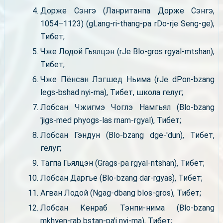
Дорже Сэнгэ (Ланританпа Дорже Сэнгэ,
1054–1123) (gLang-ri-thang-pa rDo-rje Seng-ge),
Тибет;
Чже Лодой Гьялцэн (rJe Blo-gros rgyal-mtshan),
Тибет;
Чже Пёнсан Лэгшед Ньима (rJe dPon-bzang
legs-bshad nyi-ma), Тибет, школа гелуг;
Лобсан Чжигмэ Чоглэ Намгьял (Blo-bzang
'jigs-med phyogs-las rnam-rgyal), Тибет;
Лобсан Гэндун (Blo-bzang dge-'dun), Тибет,
гелуг;
Тагпа Гьялцэн (Grags-pa rgyal-ntshan), Тибет;
Лобсан Даргье (Blo-bzang dar-rgyas), Тибет;
Агван Лодой (Ngag-dbang blos-gros), Тибет;
Лобсан Кенраб Тэнпи-нима (Blo-bzang
mkhyen-rab bstan-pa'i nyi-ma), Тибет;