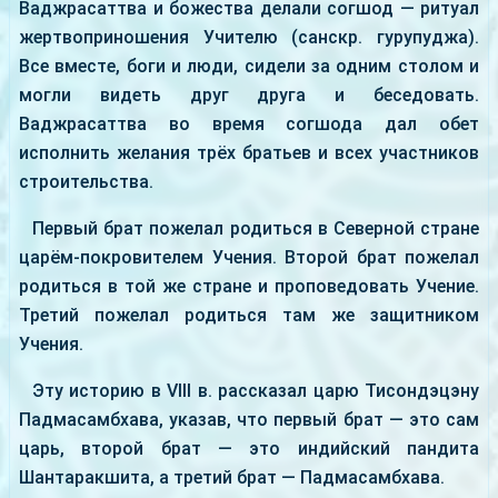
Ваджрасаттва и божества делали согшод — ритуал
жертвоприношения Учителю (санскр. гурупуджа).
Все вместе, боги и люди, сидели за одним столом и
могли видеть друг друга и беседовать.
Ваджрасаттва во время согшода дал обет
исполнить желания трёх братьев и всех участников
строительства.
Первый брат пожелал родиться в Северной стране
царём-покровителем Учения. Второй брат пожелал
родиться в той же стране и проповедовать Учение.
Третий пожелал родиться там же защитником
Учения.
Эту историю в VIII в. рассказал царю Тисондэцэну
Падмасамбхава, указав, что первый брат — это сам
царь, второй брат — это индийский пандита
Шантаракшита, а третий брат — Падмасамбхава.