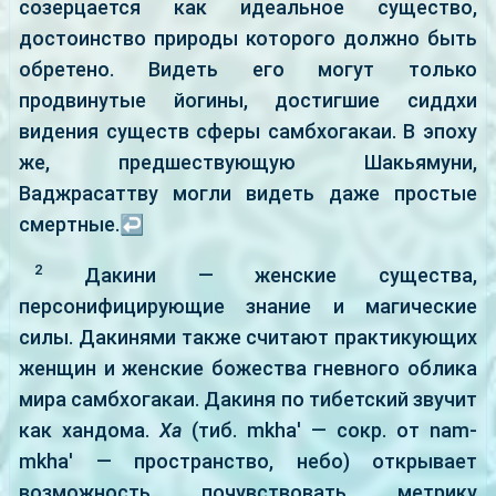
созерцается как идеальное существо,
достоинство природы которого должно быть
обретено. Видеть его могут только
продвинутые йогины, достигшие сиддхи
видения существ сферы самбхогакаи. В эпоху
же, предшествующую Шакьямуни,
Ваджрасаттву могли видеть даже простые
смертные.
↩
2
Дакини — женские существа,
персонифицирующие знание и магические
силы. Дакинями также считают практикующих
женщин и женские божества гневного облика
мира самбхогакаи. Дакиня по тибетский звучит
как хандома.
Ха
(тиб. mkha' — сокр. от nam-
mkha' — пространство, небо) открывает
возможность почувствовать метрику