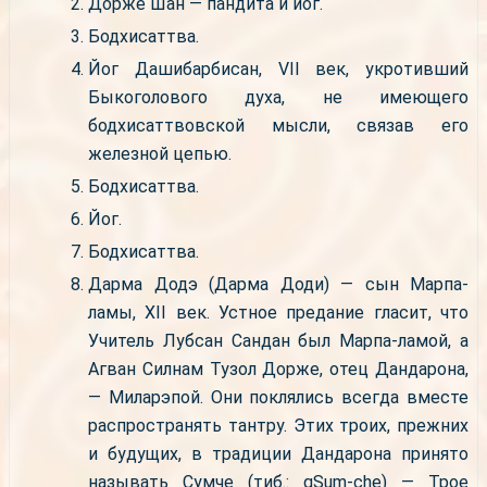
Дорже Шан — пандита и йог.
Бодхисаттва.
Йог Дашибарбисан, VII век, укротивший
Быкоголового духа, не имеющего
бодхисаттвовской мысли, связав его
железной цепью.
Бодхисаттва.
Йог.
Бодхисаттва.
Дарма Додэ (Дарма Доди) — сын Марпа-
ламы, XII век. Устное предание гласит, что
Учитель Лубсан Сандан был Марпа-ламой, а
Агван Силнам Тузол Дорже, отец Дандарона,
— Миларэпой. Они поклялись всегда вместе
распространять тантру. Этих троих, прежних
и будущих, в традиции Дандарона принято
называть Сумче (тиб.: gSum-che) — Трое