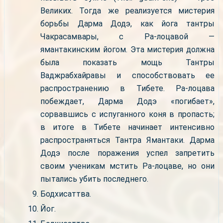
Великих. Тогда же реализуется мистерия
борьбы Дарма Додэ, как йога тантры
Чакрасамвары, с Ра-лоцавой —
ямантакинским йогом. Эта мистерия должна
была показать мощь Тантры
Ваджрабхайравы и способствовать ее
распространению в Тибете. Ра-лоцава
побеждает, Дарма Додэ «погибает»,
сорвавшись с испуганного коня в пропасть;
в итоге в Тибете начинает интенсивно
распространяться Тантра Ямантаки. Дарма
Додэ после поражения успел запретить
своим ученикам мстить Ра-лоцаве, но они
пытались убить последнего.
Бодхисаттва.
Йог.