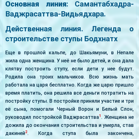
Основная линия
: Самантабхадра-
Ваджрасаттва-Видьядхара.
Действенная линия. Легенда о
строительстве ступы Бодхнатх
Еще в прошлой кальпе, до Шакьямуни, в Непале
жила одна женщина. У неё не было детей, и она дала
клятву построить ступу, если дети у нее будут.
Родила она троих мальчиков. Всю жизнь мать
работала на царя бесплатно. Когда же царю пришло
время платить, она решила все деньги потратить на
постройку ступы. В постройке приняли участие и три
её сына, помогали Черный Ворон и Белый Слон,
1
руководил постройкой Ваджрасаттва
. Женщина не
дожила до окончания строительства и умерла, став
2
дакиней
. Когда ступа была закончена,