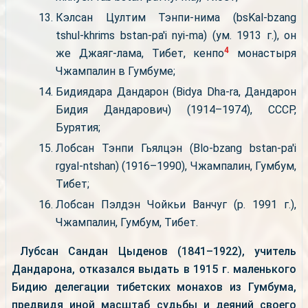
Кэлсан Цултим Тэнпи-нима (bsKal-bzang
tshul-khrims bstan-pa'i nyi-ma) (ум. 1913 г.), он
4
же Джаяг-лама, Тибет, кенпо
монастыря
Чжампалин в Гумбуме;
Бидиядара Дандарон (Bidya Dha-ra, Дандарон
Бидия Дандарович) (1914–1974), СССР,
Бурятия;
Лобсан Тэнпи Гьялцэн (Blo-bzang bstan-pa'i
rgyal-ntshan) (1916–1990), Чжампалин, Гумбум,
Тибет;
Лобсан Пэлдэн Чойкьи Ванчуг (р. 1991 г.),
Чжампалин, Гумбум, Тибет.
Лубсан Сандан Цыденов (1841–1922), учитель
Дандарона, отказался выдать в 1915 г. маленького
Бидию делегации тибетских монахов из Гумбума,
предвидя иной масштаб судьбы и деяний своего