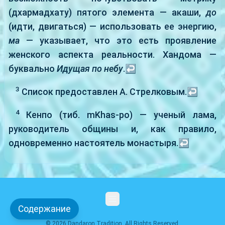
(дхармадхату) пятого элемента — акаши,
до
(идти, двигаться) — использовать ее энергию,
ма
— указывает, что это есть проявление
женского аспекта реальности. Хандома —
буквально
Идущая по небу
.
↩
3
Список предоставлен А. Стрелковым.
↩
4
Кенпо (тиб. mKhas-po) — ученый лама,
руководитель общины и, как правило,
одновременно настоятель монастыря.
↩
Содержание
© 2026 Dandaron Tradition. All Rights Reserved.