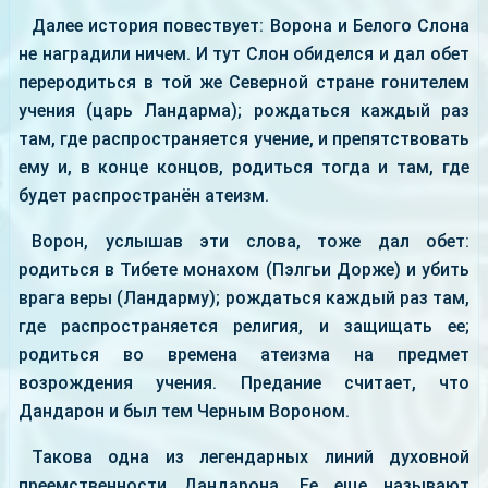
Далее история повествует: Ворона и Белого Слона
не наградили ничем. И тут Слон обиделся и дал обет
переродиться в той же Северной стране гонителем
учения (царь Ландарма); рождаться каждый раз
там, где распространяется учение, и препятствовать
ему и, в конце концов, родиться тогда и там, где
будет распространён атеизм.
Ворон, услышав эти слова, тоже дал обет:
родиться в Тибете монахом (Пэлгьи Дорже) и убить
врага веры (Ландарму); рождаться каждый раз там,
где распространяется религия, и защищать ее;
родиться во времена атеизма на предмет
возрождения учения. Предание считает, что
Дандарон и был тем Черным Вороном.
Такова одна из легендарных линий духовной
преемственности Дандарона. Ее еще называют