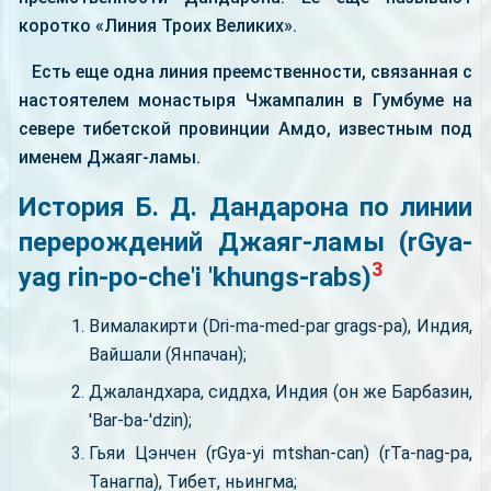
коротко «Линия Троих Великих».
Есть еще одна линия преемственности, связанная с
настоятелем монастыря Чжампалин в Гумбуме на
севере тибетской провинции Амдо, известным под
именем Джаяг-ламы.
История Б. Д. Дандарона по линии
перерождений Джаяг-ламы (rGya-
3
yag rin-po-che'i 'khungs-rabs)
Вималакирти (Dri-ma-med-par grags-pa), Индия,
Вайшали (Янпачан);
Джаландхара, сиддха, Индия (он же Барбазин,
'Bar-ba-'dzin);
Гьяи Цэнчен (rGya-yi mtshan-can) (rTa-nag-pa,
Танагпа), Тибет, ньингма;