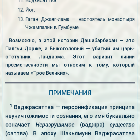
Бодхисаттва.
Йог.
Гэгэн Джаяг-лама — настоятель монастыря
Чжампалин в Гумбуме.
Возможно, в этой истории Дашибарбисан — это
Пэлгьи Дорже, а Быкоголовый — убитый им царь-
отступник Ландарма. Этот вариант линии
преемственности мы относим к тому, который
называем «Трое Великих».
ПРИМЕЧАНИЯ
1
Ваджрасаттва — персонификация принципа
неуничтожимости сознания, его имя буквально
означает
Неразрушимое
(ваджра)
существо
(саттва). В эпоху Шакьямуни Ваджрасаттва