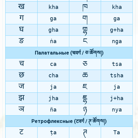
ख
ཁ
kha
kha
ग
ག
ga
ga
घ
གྷ
gha
g+ha
ङ
ང
ṅa
nga
Палатальные (चवर्ग / ཅ་ཚོགས།)
च
ཅ
ca
tsa
छ
ཆ
cha
tsha
ज
ཇ
ja
ja
झ
ཇྷ
jha
j+ha
ञ
ཉ
ña
nya
Ретрофлексные (टवर्ग / ཊ་ཚོགས།)
ट
ཊ
ṭa
Ta