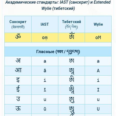
Академические стандарты: IAST (санскрит) и Extended
Wylie (тибетский)
Санскрит
Тибетский
IAST
Wylie
(देवनागरी)
(བོད་ཡིག)
ॐ
ཨོཾ
oṃ
oM
Гласные (स्वर / དབྱངས།)
अ
ཨ
a
a
आ
ཨཱ
ā
A
इ
ཨི
i
i
ई
ཨཱི
ī
I
उ
ཨུ
u
u
ऊ
ཨཱུ
ū
U