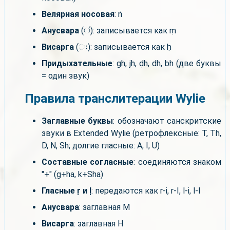
Велярная носовая
: ṅ
Анусвара
(ं): записывается как ṃ
Висарга
(ः): записывается как ḥ
Придыхательные
: gh, jh, ḍh, dh, bh (две буквы
= один звук)
Правила транслитерации Wylie
Заглавные буквы
: обозначают санскритские
звуки в Extended Wylie (ретрофлексные: T, Th,
D, N, Sh; долгие гласные: A, I, U)
Составные согласные
: соединяются знаком
"+" (g+ha, k+Sha)
Гласные ṛ и ḷ
: передаются как r-i, r-I, l-i, l-I
Анусвара
: заглавная M
Висарга
: заглавная H