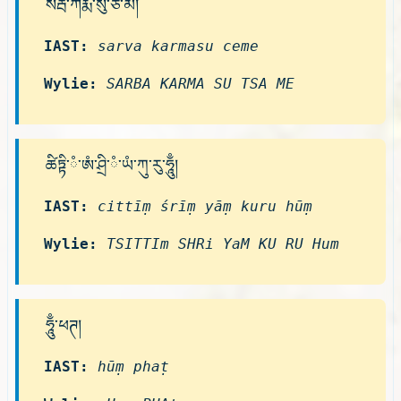
སརྦ་ཀརྨ་སུ་ཙ་མེ།
IAST:
sarva karmasu ceme
Wylie:
SARBA KARMA SU TSA ME
ཚིཏྟི་ཾ་ཨཾ་ཤྲི་ཾ་ཡཾ་ཀུ་རུ་ཧཱུྃ།
IAST:
cittīṃ śrīṃ yāṃ kuru hūṃ
Wylie:
TSITTIm SHRi YaM KU RU Hum
ཧཱུྃ་ཕཊ།
IAST:
hūṃ phaṭ