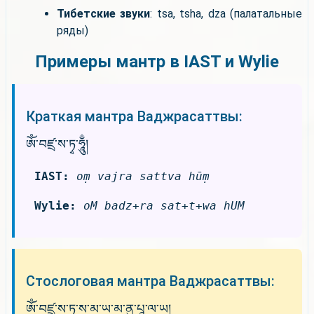
Тибетские звуки
: tsa, tsha, dza (палатальные
ряды)
Примеры мантр в IAST и Wylie
Краткая мантра Ваджрасаттвы:
ཨོཾ་བཛྲ་ས་ཏྭ་ཧཱུྃ།
IAST:
oṃ vajra sattva hūṃ
Wylie:
oM badz+ra sat+t+wa hUM
Стослоговая мантра Ваджрасаттвы:
ཨོཾ་བཛྲ་ས་ཏྭ་ས་མ་ཡ་མ་ནུ་པཱ་ལ་ཡ།