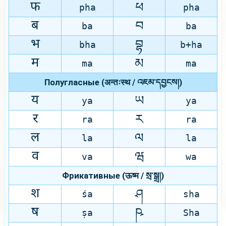
फ
ཕ
pha
pha
ब
བ
ba
ba
भ
བྷ
bha
b+ha
म
མ
ma
ma
Полугласные (अन्तःस्थ / འཇམ་དབྱངས།)
य
ཡ
ya
ya
र
ར
ra
ra
ल
ལ
la
la
व
ཝ
va
wa
Фрикативные (ऊष्म / སྲ་སྒྲ།)
श
ཤ
śa
sha
ष
ཥ
ṣa
Sha