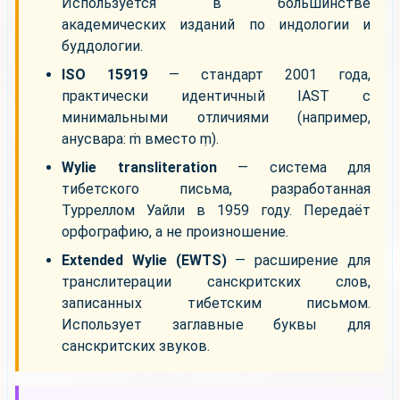
Используется в большинстве
академических изданий по индологии и
буддологии.
ISO 15919
— стандарт 2001 года,
практически идентичный IAST с
минимальными отличиями (например,
анусвара: ṁ вместо ṃ).
Wylie transliteration
— система для
тибетского письма, разработанная
Турреллом Уайли в 1959 году. Передаёт
орфографию, а не произношение.
Extended Wylie (EWTS)
— расширение для
транслитерации санскритских слов,
записанных тибетским письмом.
Использует заглавные буквы для
санскритских звуков.