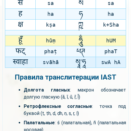
स
ས
sa
sa
ह
ཧ
ha
ha
क्ष
ཀྵ
kṣa
k+Sha
हूँ
ཧཱུྃ
hūṃ
hUM
फट्
ཕཊ
phaṭ
phaT
स्वाहा
སྭཱ་ཧཱ
svāhā
swA hA
Правила транслитерации IAST
Долгота гласных
: макрон обозначает
долгую гласную (ā, ī, ū, ṝ, ḹ)
Ретрофлексные согласные
: точка под
буквой (ṭ, ṭh, ḍ, ḍh, ṇ, ṣ, ṛ, ḷ)
Палатальные
: ś (палатальная), ñ (палатальная
носовая)