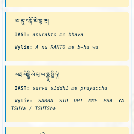
ཨ་ནུ་རཀྟོ་མེ་བྷ་ཝ།
IAST:
anurakto me bhava
Wylie:
A nu RAKTO me b+ha wa
སརྦ་སིདྡྷི་མེ་པྲ་ཡ་ཙྪྱཱ་ཥྛི་ཏཾ།
IAST:
sarva siddhi me prayaccha
Wylie:
SARBA SID DHI MME PRA YA
TSHYa / TSHTSha