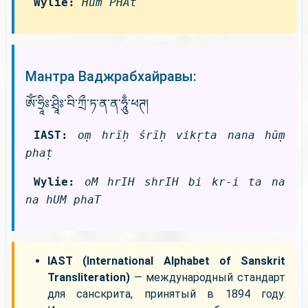
Wylie:
Hum PHAt
Мантра Ваджрабхайравы:
ཨོཾ་ཧྲཱིཿ་ཤྲཱིཿ་བི་ཀྲྀ་ཏ་ན་ན་ཧཱུྃ་ཕཊ།
IAST:
oṃ hrīḥ śrīḥ vikṛta nana hūṃ
phaṭ
Wylie:
oM hrIH shrIH bi kr-i ta na
na hUM phaT
IAST (International Alphabet of Sanskrit
Transliteration)
— международный стандарт
для санскрита, принятый в 1894 году.