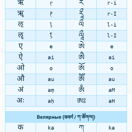
ऋ
རྀ
ṛ
r-i
ॠ
རཱྀ
ṝ
r-I
ऌ
ལྀ
ḷ
l-i
ॡ
ལཱྀ
ḹ
l-I
ए
ཨེ
e
e
ऐ
ཨཻ
ai
ai
ओ
ཨོ
o
o
औ
ཨཽ
au
au
अं
ཨྃ
aṃ
aM
अः
ཨཿ
aḥ
aH
Велярные (कवर्ग / ཀ་ཚོགས།)
क
ཀ
ka
ka