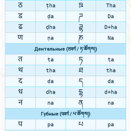
ठ
ཋ
ṭha
Tha
ड
ཌ
ḍa
Da
ढ
ཌྷ
ḍha
D+ha
ण
ཎ
ṇa
Na
Дентальные (तवर्ग / ཏ་ཚོགས།)
त
ཏ
ta
ta
थ
ཐ
tha
tha
द
ད
da
da
ध
དྷ
dha
d+ha
न
ན
na
na
Губные (पवर्ग / པ་ཚོགས།)
प
པ
pa
pa