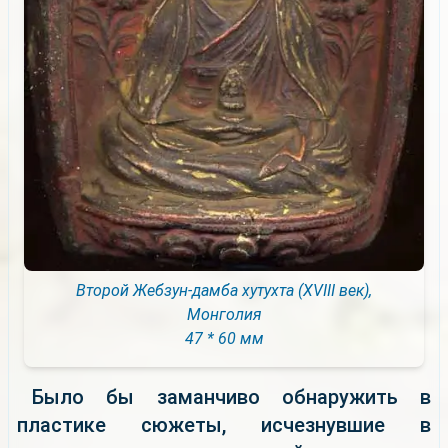
Второй Жебзун-дамба хутухта (XVIII век),
Монголия
47 * 60 мм
Было бы заманчиво обнаружить в
пластике сюжеты, исчезнувшие в