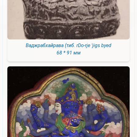
Ваджрабхайрава (тиб. rDo-rje 'jigs byed
68 * 91 мм