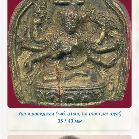
Ушнишавиджая (тиб. gTsug tor rnam par rgyal)
35 * 43 мм