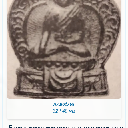
Акшобхья
32 * 40 мм
Если в живописи местные традиции рано