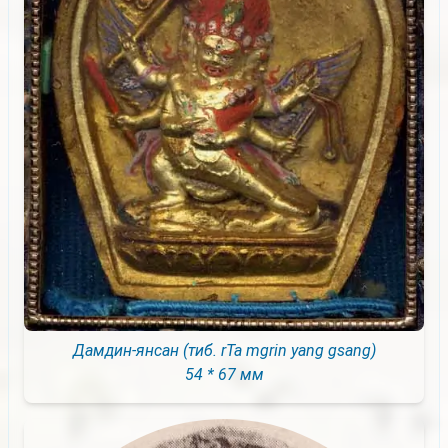
Дамдин-янсан (тиб. rTa mgrin yang gsang)
54 * 67 мм