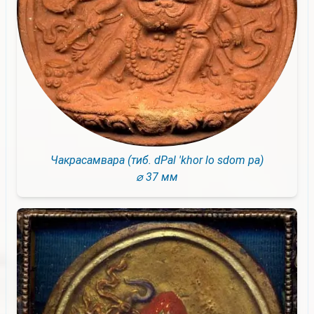
Чакрасамвара (тиб. dPal 'khor lo sdom pa)
⌀ 37 мм