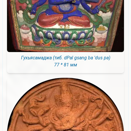
Гухьясамаджа (тиб. dPal gsang ba 'dus pa)
77 * 81 мм