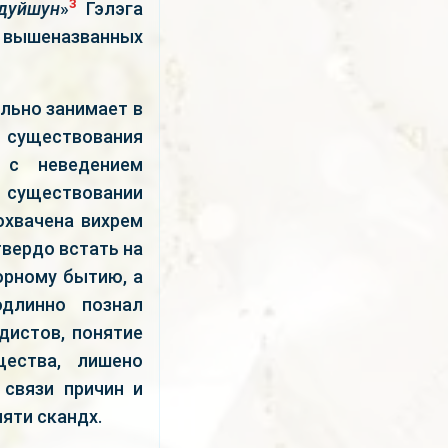
3
дуйшун
»
Гэлэга
м вышеназванных
льно занимает в
 существования
 с неведением
 существовании
охвачена вихрем
твердо встать на
орному бытию, а
длинно познал
дистов, понятие
ества, лишено
 связи причин и
яти скандх.