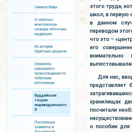
этого труда, к
Символ Веры
школ, в первую 
О тибетско-
в данном случ
монгольском
словаре «Источник
переводом этого
мудрецов»
что это – «цент
его совершенн
Из истории
бурятских дацанов
внимательно 
выпестовывалас
Элементы
зависимого
происхождения по
Для нас, вв
тибетским
источникам
представляет 
затрагивавши
Буддийская
теория
хранилищах дв
индивидуального
посчитали необ
Я
несуществован
Постоянные
о пособии для
элементы в
буддийской