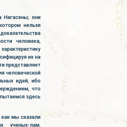
 Нагасены; они
 котором нельзя
доказательства
ости человека,
 характеристику
ссифицируя их на
сти представляет
тия человеческой
льных идей, ибо
ерждением, что
опытаемся здесь
как мы сказали
х ученых-лам.