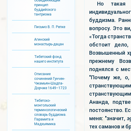
объединяющий
Но такая 
принцип
буддийского
индивидуальн
тантризма
буддизма. Ран
Письмо В. П. Репке
вопросу. Это в
«Тогда странств
Агинский
обстоит дело,
монастырь-дацан
Возвышенный хр
Тибетский фонд
прежнему Воз
нашего института
поднялся с мес
Описание
"Почему же, о
сочинений Гунчен-
Чжамьян-Шадпа-
странствующим
Дорчже 1649–1723
странствующим
Тибетско-
Ананда, подтв
монгольский
постоянство. Ес
терминологический
словарь буддизма.
меня: "значит,
э
Парамита и
Мадхьямика
тех саманов и б