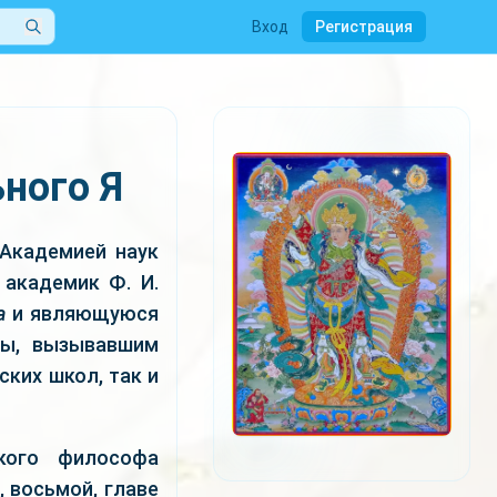
Вход
Регистрация
ного Я
 Академией наук
 академик Ф. И.
а
и являющуюся
лы, вызывавшим
ких школ, так и
кого философа
, восьмой, главе