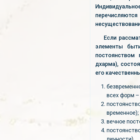
Индивидуальн
перечисляютс
несуществован
Если рассма
элементы быти
постоянством 
дхарма), состо
его качественны
безвременн
всех форм –
постоянст
временное);
вечное пост
постоянств
личности).