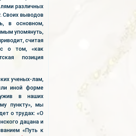
елями различных
у. Своих выводов
ь, в основном,
димым упомянуть,
приводит, считая
дс о том, «как
тская позиция
ких ученых-лам,
или иной форме
ружив в наших
му пункту», мы
ет о трудах: «О
нского дацана и
ванием «Путь к