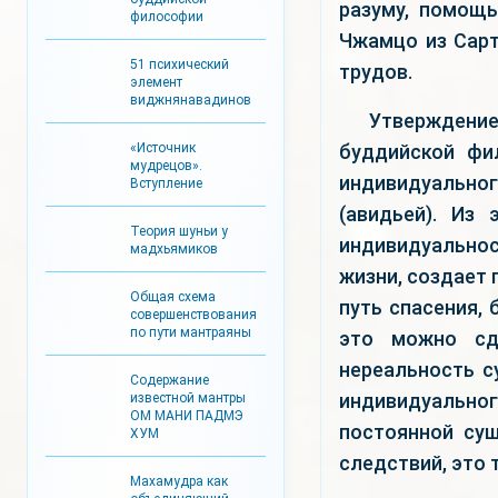
разуму, помощ
философии
Чжамцо из Сарт
51 психический
трудов.
элемент
виджнянавадинов
Утверждение
«Источник
буддийской фи
мудрецов».
индивидуальн
Вступление
(авидьей). Из
Теория шуньи у
индивидуальнос
мадхьямиков
жизни, создает 
Общая схема
путь спасения,
совершенствования
по пути мантраяны
это можно сд
нереальность 
Содержание
индивидуальн
известной мантры
ОМ МАНИ ПАДМЭ
постоянной сущ
ХУМ
следствий, это 
Махамудра как