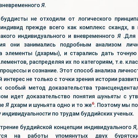
 вневременного
Я
.
буддисты не отходили от логического принципа
индивид прежде всего как комплекс скандх, в
какого индивидуального и вневременного
Я
.Для 
ия они занимались подробным анализом личн
а элементы (дхармы), и старались дать точную
лементов, распределяя их по категориям, т.е. кла
 процессы и сознание. Этот способ анализа лично
 интерес не только с точки зрения истории разви
к особый метод доказательства трансцендента
зом идет доказательство понятия
шуньяты
с утв
6
ие
Я
дхарм и шуньята одно и то же
. Поэтому мы п
у
индивидуальности
по трудам буддийских ученых.
трение буддийской концепции индивидуального
Я,
тся на работы упомянутых двух бурятски