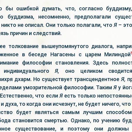
о бы ошибкой думать, что, согласно буддизм
го буддизма, несомненно, предполагали суще
никто не описал. Они только полагали, что
Я
– это
вязь причин и следствий.
ее толкование вышеупомянутого диалога, напри
оженное в беседе Нагасены с царем Милиндой
нимание философии становления. Здесь полнос
е индивидуального
Я,
оно целиком сводится
вихря дхарм. Но существует трансцендентное
Я,
пр
ределами умозрительной философии. Таким
Я
у йог
 Естественно, что если
Я
есть только непостоянные
 и духа, то когда они исчезнут, не будет ничего, чт
йство будет являться самым лучшим способом
бода становится смертью. Однако, по учению буд
нное существование, и поэтому они должны