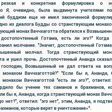
резкая и конкретная формулировка о нес
ого
Я,
очевидно, была выдвинута учителями по
ний буддизм еще не имел законченной формули
идно из диалога Будды со странствующим монахо
ующий монах Ваччхаготта обратился к Возвышенно
 достопочтенный Готама, есть ли
эго
?" Когда
анил молчание. "Значит, достопочтенный Готам
вышенный молчал. Тогда странствующий мона
та и ушел прочь. Достопочтенный Ананда сказа
, господин, Возвышенный не дал ответа на воп
 монахом Ваччхаготтой?" "Если бы я, Ананда, 
 монахом Ваччхаготтой "есть ли
эго
?", ответил:
ердило бы учение тех саманов и брахманов, к
ли бы я, Ананда, когда странствующий монах Вач
go
нет?", ответил: "
эго
нет", этим, Ананда, я подт
4
рахманов, которые верят в уничтожение»
.