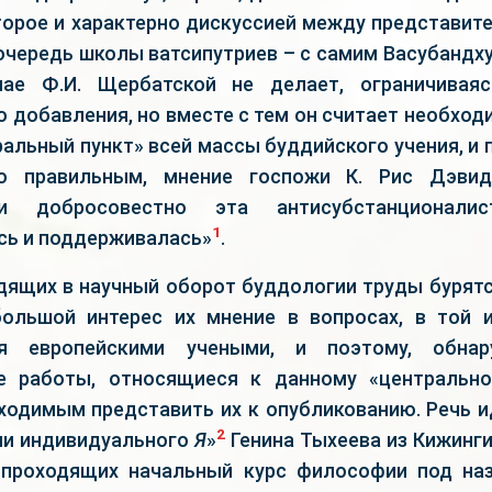
оторое и характерно дискуссией между представит
очередь школы ватсипутриев – с самим Васубандх
ае Ф.И. Щербатской не делает, ограничиваяс
 добавления, но вместе с тем он считает необхо
ральный пункт» всей массы буддийского учения, и 
о правильным, мнение госпожи К. Рис Дэви
и добросовестно эта антисубстанционалис
1
ь и поддерживалась»
.
одящих в научный оборот буддологии труды бурятс
большой интерес их мнение в вопросах, в той 
хся европейскими учеными, и поэтому, обна
е работы, относящиеся к данному «центрально
ходимым представить их к опубликованию. Речь ид
2
ии индивидуального
Я
»
Генина Тыхеева из Кижинги
 проходящих начальный курс философии под наз