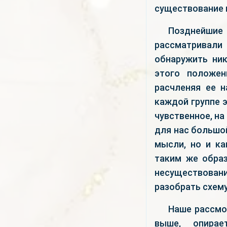
существование
Позднейшие 
рассматривали 
обнаружить ни
этого положен
расчленяя ее н
каждой группе э
чувственное, на
для нас большой
мысли, но и ка
таким же обра
несуществован
разобрать схем
Наше рассмо
выше, опирае