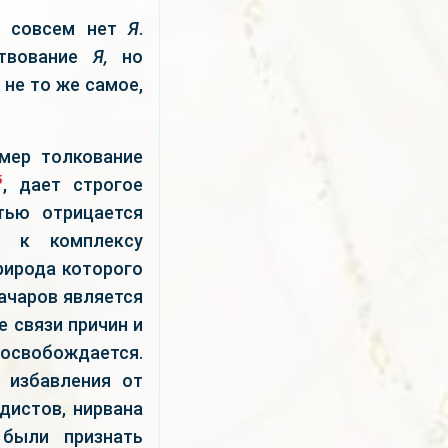
у, совсем нет
Я
.
ствование
Я,
но
 не то же самое,
мер толкование
5
, дает строгое
тью отрицается
 к комплексу
ирода которого
ачаров является
 связи причин и
о освобождается.
 избавления от
дистов, нирвана
 были признать