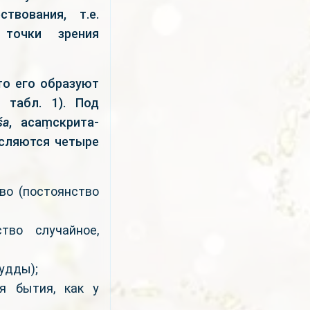
вования, т.е.
 точки зрения
то его образуют
 табл. 1). Под
śa
, асаṃскрита-
исляются четыре
во (постоянство
тво случайное,
удды);
я бытия, как у