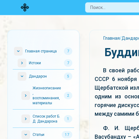
Главная
/
Дандар
Будди
Главная страница
7
Истоки
7
В своей раб
Дандарон
5
СССР 6 ноября 
Щербатской изл
Жизнеописание
,
одним из осно
2
воспоминания,
материалы
горячие дискус
между самими 
Список работ Б.
1
Д. Дандарона
Ф. И. Щерб
Статьи
17
Васубандху – «А