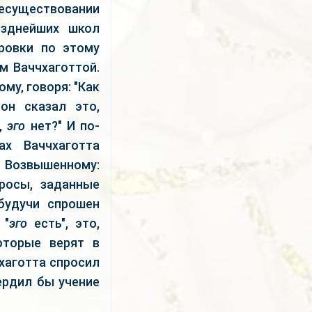
уществовании
зднейших школ
ровки по этому
м Ваччхаготтой.
му, говоря: "Как
 он сказал это,
а,
эго
нет?" И по-
х Ваччхаготта
л Возвышенному:
росы, заданные
будучи спрошен
 "
эго
есть", это,
оторые верят в
чхаготта спросил
вердил бы учение