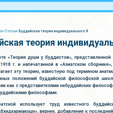
он
/
Статьи
/
Буддийская теория индивидуального Я
йская теория индивидуаль
оте «Теория души у буддистов», представленной
1918 г. и напечатанной в «Азиатском сборнике»,
агает эту теорию, известную под термином
анатм
вных положений буддийской философской шко
сии как с представителями небуддийских философс
буддийскими философами.
атской использует труд известного буддийс
бхидхармакошу», вернее, добавление к последней