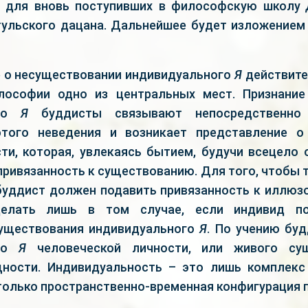
ь для вновь поступивших в философскую школу
ульского дацана. Дальнейшее будет изложение
 о несуществовании индивидуального
Я
действите
лософии одно из центральных мест. Признание
ого
Я
буддисты связывают непосредственно
 этого неведения и возникает представление о
ти, которая, увлекаясь бытием, будучи всецело 
привязанность к существованию. Для того, чтобы 
 буддист должен подавить привязанность к иллюз
елать лишь в том случае, если индивид по
существования индивидуального
Я
. По учению буд
ого
Я
человеческой личности, или живого сущ
ности. Индивидуальность – это лишь комплекс
только пространственно-временная конфигурация п