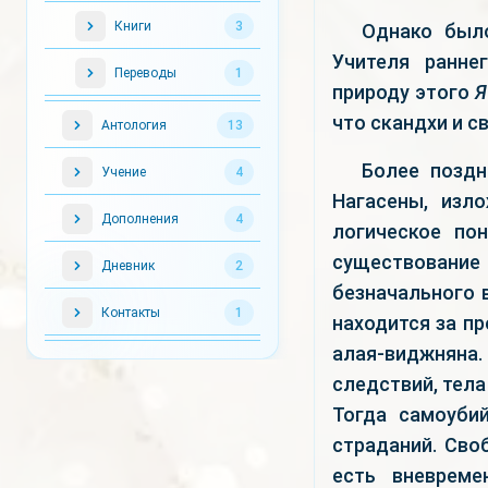
Книги
3
Однако был
Учителя ранне
Переводы
1
природу этого
Я
что скандхи и с
Антология
13
Более поздн
Учение
4
Нагасены, изл
Дополнения
4
логическое по
существовани
Дневник
2
безначального 
Контакты
1
находится за п
алая-виджняна.
следствий, тела
Тогда самоуби
страданий. Сво
есть вневреме