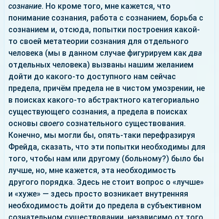
сознание
. Но кроме того, мне кажется, что
понимание сознания, работа с сознанием, борьба с
сознанием и, отсюда, попытки построения какой-
то своей метатеории сознания для отдельного
человека (мы в данном случае фигурируем как
два
отдельных человека) вызваны нашим желанием
дойти до какого-то доступного нам сейчас
предела, причём предела не в чистом умозрении, не
в поисках какого-то абстрактного категориально
существующего сознания, а предела в поисках
основы
своего
сознательного существования.
Конечно, мы могли бы, опять-таки перефразируя
Фрейда, сказать, что эти попытки необходимы для
того, чтобы нам или другому (больному?) было бы
лучше, но, мне кажется, эта необходимость
другого порядка. Здесь не стоит вопрос о «лучше»
и «хуже» — здесь просто возникает внутренняя
необходимость дойти до предела в субъективном
сознательном существовании, независимо от того,