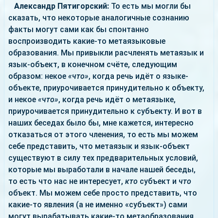
Александр Пятигорский:
То есть мы могли бы
сказать, что некоторые аналогичные сознанию
факты могут сами как бы спонтанно
воспроизводить какие-то метаязыковые
образования. Мы привыкли расчленять метаязык и
язык-объект, в конечном счёте, следующим
образом: некое
«что»
, когда речь идёт о языке-
объекте, приурочивается принудительно к объекту,
и некое
«что»
, когда речь идёт о метаязыке,
приурочивается принудительно к субъекту. И вот в
наших беседах было бы, мне кажется, интересно
отказаться от этого членения, то есть мы можем
себе представить, что метаязык и язык-объект
существуют в силу тех предварительных условий,
которые мы выработали в начале нашей беседы,
то есть что нас не интересует,
кто
субъект и
что
объект. Мы можем себе просто представить, что
какие-то явления (а не именно «субъект») сами
могут вырабатывать какие-то метаобразования,