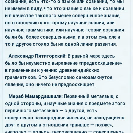
сознании, есть что-то о языке или сознании, то мы
не имеем в виду, что это знание о языке и сознании
и в качестве такового менее совершенное знание,
по отношению к которому научные знания, или
научные грамматики, или научные теории сознания
были бы более совершенными, и в этом смысле и
то и другое стояло бы на одной линии развития.
Александр Пятигорский:
В равной мере здесь
было бы неуместно выражение «предвосхищение»
в применении к учению древнеиндийских
грамматиков. Это безусловно самозамкнутое
явление, оно ничего не предвосхищает.
Мераб Мамардашвили:
Первичный метаязык, с
одной стороны, и научные знания о предмете этого
первичного метаязыка — с другой, есть
совершенно разнородные явления, не находящиеся
друг с другом в отношении «раньше — позже»,
«неполно — полно», «несовершенно — совершенно»,