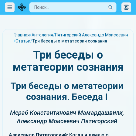
Главная
/
Антология
/
Пятигорский Александр Моисеевич
/
Статьи
/
Три беседы о метатеории сознания
Три беседы о
метатеории сознания
Три беседы о метатеории
сознания. Беседа I
Мераб Константинович Мамардашвили,
Александр Моисеевич Пятигорский
Александр Пятигорский:
Когда я думаю о