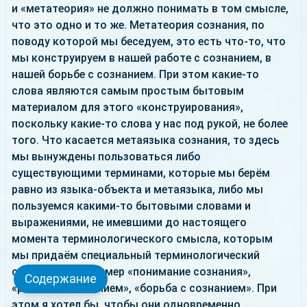
и «метатеория» не должно понимать в том смысле,
что это одно и то же. Метатеория сознания, по
поводу которой мы беседуем, это есть что-то, что
мы конструируем в нашей работе с сознанием, в
нашей борьбе с сознанием. При этом какие-то
слова являются самым простым бытовым
материалом для этого «конструирования»,
поскольку какие-то слова у нас под рукой, не более
того. Что касается метаязыка сознания, то здесь
мы вынуждены пользоваться либо
существующими терминами, которые мы берём
равно из языка-объекта и метаязыка, либо мы
пользуемся какими-то бытовыми словами и
выражениями, не имевшими до настоящего
момента терминологического смысла, которым
мы придаём специальный терминологический
смысл, как например «понимание сознания»,
Содержание
«работа с сознанием», «борьба с сознанием». При
этом я хотел бы, чтобы они одновременно