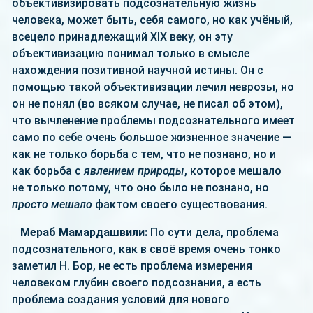
объективизировать подсознательную жизнь
человека, может быть, себя самого, но как учёный,
всецело принадлежащий XIX веку, он эту
объективизацию понимал только в смысле
нахождения позитивной научной истины. Он с
помощью такой объективизации лечил неврозы, но
он не понял (во всяком случае, не писал об этом),
что вычленение проблемы подсознательного имеет
само по себе очень большое жизненное значение —
как не только борьба с тем, что не познано, но и
как борьба с
явлением природы
, которое мешало
не только потому, что оно было не познано, но
просто мешало
фактом своего существования.
Мераб Мамардашвили:
По сути дела, проблема
подсознательного, как в своё время очень тонко
заметил Н. Бор, не есть проблема измерения
человеком глубин своего подсознания, а есть
проблема создания условий для нового