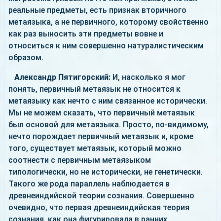
реальные предметы, есть признак вторичного
метаязыка, а не первичного, которому свойственно
как раз выносить эти предметы вовне и
относиться к ним совершенно натуралистическим
образом.
Александр Пятигорский:
И, насколько я мог
понять, первичный метаязык не относится к
метаязыку как нечто с ним связанное исторически.
Мы не можем сказать, что первичный метаязык
был основой для метаязыка. Просто, по-видимому,
нечто порождает первичный метаязык и, кроме
того, существует метаязык, который можно
соотнести с первичным метаязыком
типологически, но не исторически, не генетически.
Такого же рода параллель наблюдается в
древнеиндийской теории сознания. Совершенно
очевидно, что первая древнеиндийская теория
сознания, как она фигурировала в ранних